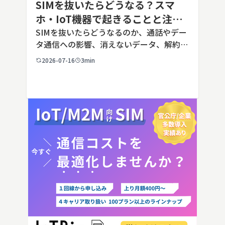
SIMを抜いたらどうなる？スマ
ホ・IoT機器で起きることと注意
点を解説
SIMを抜いたらどうなるのか、通話やデー
タ通信への影響、消えないデータ、解約や
端末譲渡時の注意点を整理。さらに法人・
2026-07-16
3min
IoT機器でSIMを抜いた場合の通信停止リ
スクと回線管理の考え方まで、現場担当者
向けにわかりやすく解説し […]