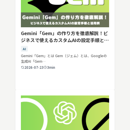
Gemini「Gem」の作り方を徹底解説！ビ
ジネスで使えるカスタムAIの設定手順と活
用例
AI
Gemini「Gem」とは Gem（ジェム）とは、Googleの
生成AI「Gem…
2026-07-23
3min