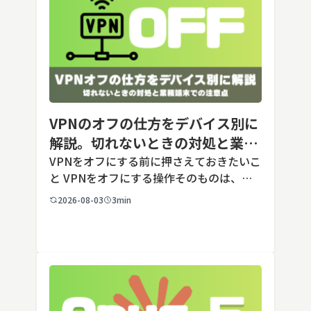
VPNのオフの仕方をデバイス別に
解説。切れないときの対処と業務
端末での注意点
VPNをオフにする前に押さえておきたいこ
と VPNをオフにする操作そのものは、ど
の端末でも数タップから数クリックで完了
2026-08-03
3min
します。ただし業務で使う端末の場合、手
順よりも「そもそも切ってよいのか」とい
う判断のほうが重要です。こ […]