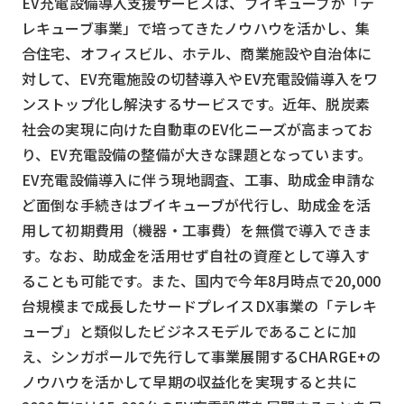
EV充電設備導入支援サービスは、ブイキューブが「テ
スマート物流
レキューブ事業」で培ってきたノウハウを活かし、集
IoT
合住宅、オフィスビル、ホテル、商業施設や自治体に
対して、EV充電施設の切替導入やEV充電設備導入をワ
DX
ンストップ化し解決するサービスです。近年、脱炭素
ニュース
社会の実現に向けた自動車のEV化ニーズが高まってお
デジタルサイネージ
り、EV充電設備の整備が大きな課題となっています。
EV充電設備導入に伴う現地調査、工事、助成金申請な
カメラ
ど面倒な手続きはブイキューブが代行し、助成金を活
Wi-Fi
用して初期費用（機器・工事費）を無償で導入できま
す。なお、助成金を活用せず自社の資産として導入す
SaaS
ることも可能です。また、国内で今年8月時点で20,000
AI
台規模まで成長したサードプレイスDX事業の「テレキ
おすすめ
ューブ」と類似したビジネスモデルであることに加
え、シンガポールで先行して事業展開するCHARGE+の
SIM
ノウハウを活かして早期の収益化を実現すると共に
スマホ