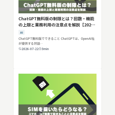
ChatGPT無料版の制限とは？回数・機能
の上限と業務利用の注意点を解説【2026
年最新】
AI
ChatGPT無料版でできること ChatGPTは、OpenAI社
が提供する対話…
2026-07-22
3min