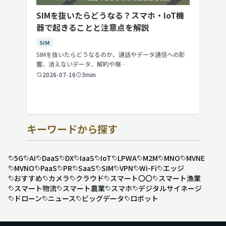
SIMを抜いたらどうなる？スマホ・IoT機
器で起きることと注意点を解説
SIM
SIMを抜いたらどうなるのか、通話やデータ通信への影
響、消えないデータ、解約や端…
2026-07-16
3min
キーワードから探す
5G
AI
DaaS
DX
IaaS
IoT
LPWA
M2M
MNO
MVNE
MVNO
PaaS
PR
SaaS
SIM
VPN
Wi-Fi
エッジ
おすすめ
カメラ
クラウド
スマート〇〇
スマート漁業
スマート物流
スマート農業
スマホ
デジタルサイネージ
ドローン
ニュース
ビッグデータ
ロボット