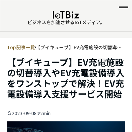
ビジネスを加速させるIoTメディア。
Top
記事一覧
【ブイキューブ】EV充電施設の切替導入
MVNE
やEV充電設備導入をワンストップで解
【ブイキューブ】EV充電施設
エッジ
決！EV充電設備導入支援サービス開始
の切替導入やEV充電設備導入
LPWA
をワンストップで解決！EV充
DaaS
電設備導入支援サービス開始
IaaS
PaaS
2023-09-08
2min
ビッグデータ
MNO