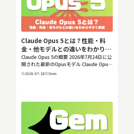
Claude Opus 5とは？性能・料
金・他モデルとの違いをわかりや
すく解説
Claude Opus 5の概要 2026年7月24日に公
開された最新のOpusモデル Claude Opus
5は、米国のAI企業Anthropic（アンソロピ
2026-07-28
3min
ック）が2026年7月24日に公開した最新の
Opusクラス […]