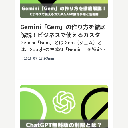
Gemini「Gem」の作り方を徹底
解説！ビジネスで使えるカスタム
AIの設定手順と活用例
Gemini「Gem」とは Gem（ジェム）と
は、Googleの生成AI「Gemini」を特定の
用途に合わせてカスタマイズできる機能で
2026-07-23
3min
す。あらかじめ役割や回答のルールを「カ
スタム指示」として登録しておくことで、
毎回長いプ […]