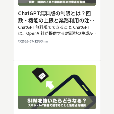
ChatGPT無料版の制限とは？回
数・機能の上限と業務利用の注意
点を解説【2026年最新】
ChatGPT無料版でできること ChatGPT
は、OpenAI社が提供する対話型の生成AI
サービスです。アカウントを登録すれば無
2026-07-22
3min
料で利用でき、2026年7月時点の無料版で
は、標準モデルとして「GPT-5.5 Insta
[…]