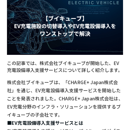
MVNO
スマート漁業
PR
5G
クラウド
この記事では、株式会社ブイキューブが開始した、EV
M2M
充電設備導入支援サービスについて詳しく紹介します。
VPN
株式会社ブイキューブは、「CHARGE+ Japan株式会
スマート〇〇
社」を通じ、EV充電設備導入支援サービスを開始した
ことを発表されました。CHARGE+ Japan株式会社は、
スマート農業
EV充電分野のインフラ・ソリューションを提供するブ
ドローン
イキューブの子会社です。
ロボット
■EV充電設備導入支援サービスとは