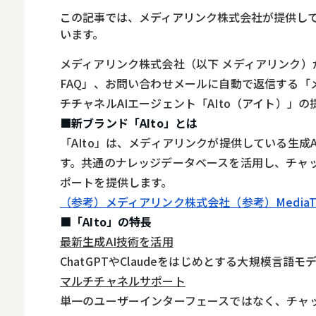
ロボット
この記事では、メディアリンク株式会社が提供して
スマート物流
います。
IoT
メディアリンク株式会社（以下 メディアリンク）が、R
FAQ」、お問い合わせメールに自動で返信する「
DX
チチャネルAIエージェント「AIto（アイト）」の
ニュース
■新ブランド「AIto」とは
デジタルサイネー
「AIto」は、メディアリンクが提供している生成
す。共通のナレッジデータベースを活用し、チャ
カメラ
ポートを提供します。
Wi-Fi
（参考）メディアリンク株式会社
（参考）MediaTa
■「AIto」の特長
SaaS
最新生成AI技術を活用
AI
ChatGPTやClaudeをはじめとする大規模
おすすめ
マルチチャネルサポート
単一のユーザーインターフェースではなく、チャ
SIM