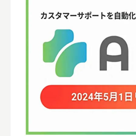
MNO
MVNO
スマート漁業
PR
5G
クラウド
M2M
VPN
スマート〇〇
スマート農業
ドローン