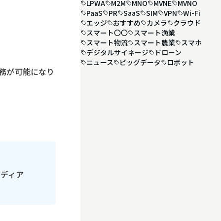
LPWA
M2M
MNO
MVNE
MVNO
PaaS
PR
SaaS
SIM
VPN
Wi-Fi
エッジ
おすすめ
カメラ
クラウド
スマート〇〇
スマート漁業
スマート物流
スマート農業
スマホ
デジタルサイネージ
ドローン
ニュース
ビッグデータ
ロボット
業務が可能になり
メディア