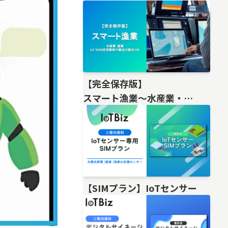
【完全保存版】
スマート漁業〜水産業・
漁業IoT/M2M活用事例や製品の総
【SIMプラン】IoTセンサー