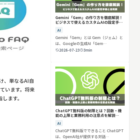
Gemini「Gem」の作り方を徹底解説！
ビジネスで使えるカスタムAIの設定手順
と活用例
AI
Gemini「Gem」とは Gem（ジェム）と
は、Googleの生成AI「Gem…
2026-07-23
3min
け、単なるAI自
しています。将来
指します。
ChatGPT無料版の制限とは？回数・機
能の上限と業務利用の注意点を解説
【2026年最新】
AI
ChatGPT無料版でできること ChatGPT
は、OpenAI社が提供する対話…