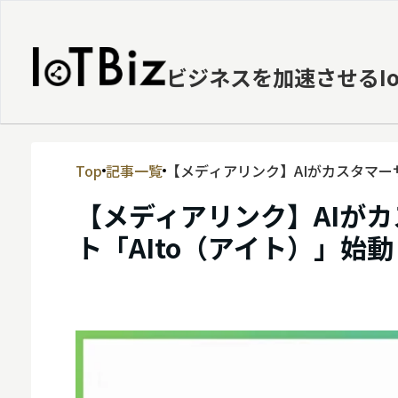
ビジネスを加速させるI
Top
記事一覧
【メディアリンク】AIがカスタマー
MVNE
【メディアリンク】AIが
エッジ
ト「AIto（アイト）」始動
LPWA
DaaS
IaaS
PaaS
ビッグデータ