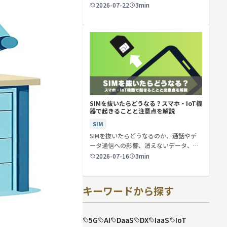
2026-07-22
3min
SIMを抜いたらどうなる？スマホ・IoT機
器で起きることと注意点を解説
SIM
SIMを抜いたらどうなるのか、通話やデ
ータ通信への影響、消えないデータ、解
約や端…
2026-07-16
3min
キーワードから探す
5G
AI
DaaS
DX
IaaS
IoT