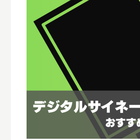
MNO
MVNO
スマート漁業
PR
5G
クラウド
M2M
VPN
スマート〇〇
スマート農業
ドローン