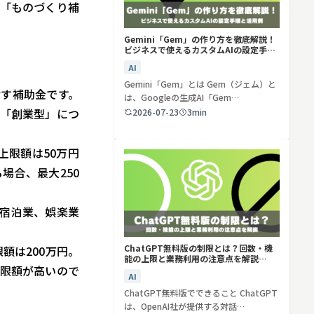
「ものづくり補
Gemini「Gem」の作り方を徹底解説！
ビジネスで使えるカスタムAIの設定手順
と活用例
AI
Gemini「Gem」とは Gem（ジェム）と
す補助金です。
は、Googleの生成AI「Gem…
「創業型」につ
2026-07-23
3min
上限額は50万円
場合、最大250
(宿泊業、娯楽業
ChatGPT無料版の制限とは？回数・機
額は200万円。
能の上限と業務利用の注意点を解説
上限額が高いので
【2026年最新】
AI
ChatGPT無料版でできること ChatGPT
は、OpenAI社が提供する対話…