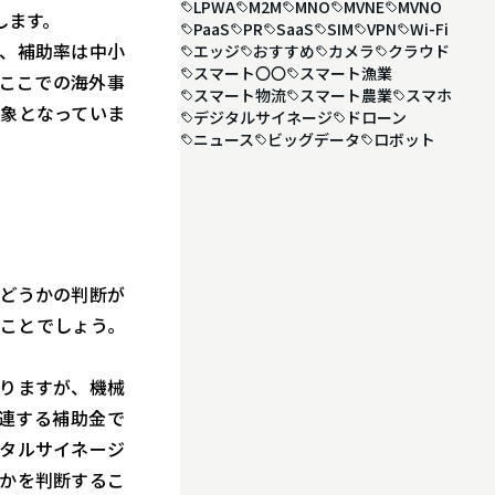
LPWA
M2M
MNO
MVNE
MVNO
します。
PaaS
PR
SaaS
SIM
VPN
Wi-Fi
、補助率は中小
エッジ
おすすめ
カメラ
クラウド
スマート〇〇
スマート漁業
。ここでの海外事
スマート物流
スマート農業
スマホ
象となっていま
デジタルサイネージ
ドローン
ニュース
ビッグデータ
ロボット
どうかの判断が
ことでしょう。
りますが、機械
連する補助金で
ジタルサイネージ
かを判断するこ