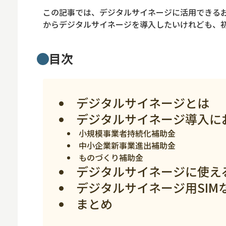
ロボット
この記事では、デジタルサイネージに活用できる
スマート物流
からデジタルサイネージを導入したいけれども、
IoT
目次
DX
ニュース
デジタルサイネージとは
デジタルサイネー
デジタルサイネージ導入に
カメラ
小規模事業者持続化補助金
Wi-Fi
中小企業新事業進出補助金
ものづくり補助金
SaaS
デジタルサイネージに使え
AI
デジタルサイネージ用SIMならI
おすすめ
まとめ
SIM