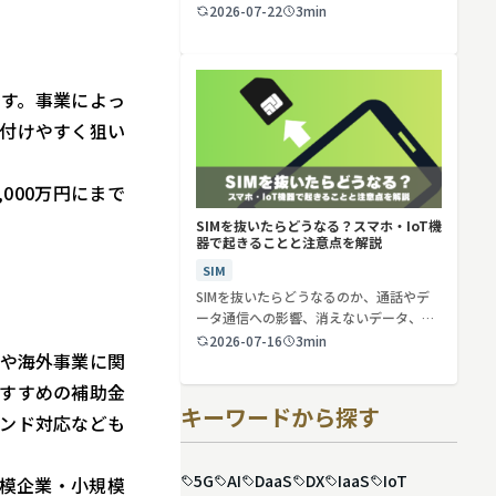
2026-07-22
3min
す。事業によっ
付けやすく狙い
000万円にまで
SIMを抜いたらどうなる？スマホ・IoT機
器で起きることと注意点を解説
SIM
SIMを抜いたらどうなるのか、通話やデ
ータ通信への影響、消えないデータ、解
約や端…
2026-07-16
3min
や海外事業に関
すすめの補助金
キーワードから探す
ンド対応なども
5G
AI
DaaS
DX
IaaS
IoT
規模企業・小規模