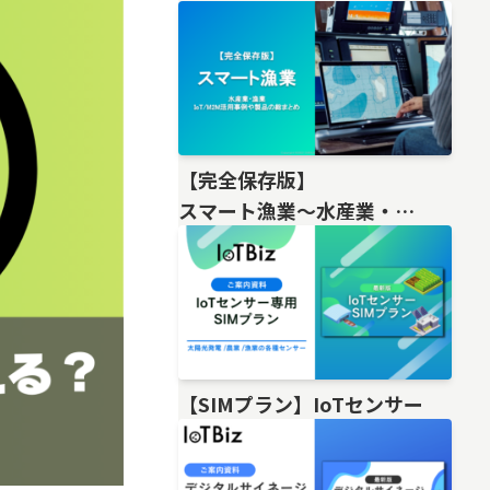
【完全保存版】
スマート漁業〜水産業・
漁業IoT/M2M活用事例や製品の総
【SIMプラン】IoTセンサー