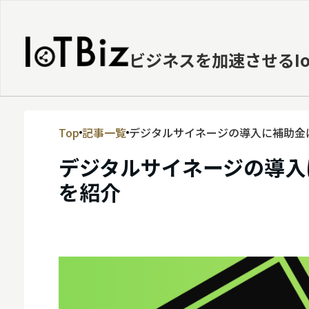
ビジネスを加速させるI
Top
記事一覧
デジタルサイネージの導入に補助金
MVNE
デジタルサイネージの導入
エッジ
を紹介
LPWA
DaaS
IaaS
PaaS
ビッグデータ