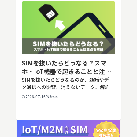
SIMを抜いたらどうなる？スマ
ホ・IoT機器で起きることと注意
点を解説
SIMを抜いたらどうなるのか、通話やデー
タ通信への影響、消えないデータ、解約や
端末譲渡時の注意点を整理。さらに法人・
2026-07-16
3min
IoT機器でSIMを抜いた場合の通信停止リ
スクと回線管理の考え方まで、現場担当者
向けにわかりやすく解説し […]