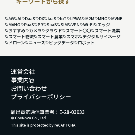
キーワードから探す
5G
AI
DaaS
DX
IaaS
IoT
LPWA
M2M
MNO
MVNE
MVNO
PaaS
PR
SaaS
SIM
VPN
Wi-Fi
エッジ
おすすめ
カメラ
クラウド
スマート〇〇
スマート漁業
スマート物流
スマート農業
スマホ
デジタルサイネージ
ドローン
ニュース
ビッグデータ
ロボット
運営会社
事業内容
お問い合わせ
プライバシーポリシー
届出電気通信事業者：E-28-03933
© CoeNova Co., Ltd.
This site is protected by reCAPTCHA.