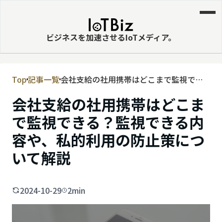
ビジネスを加速させるIoTメディア。
Top
記事一覧
会社支給の社用携帯はどこまで監視でき
MVNE
る？監視できる内容や、私的利用の防止
会社支給の社用携帯はどこま
エッジ
策について解説
で監視できる？監視できる内
LPWA
容や、私的利用の防止策につ
DaaS
いて解説
IaaS
PaaS
2024-10-29
2min
ビッグデータ
MNO