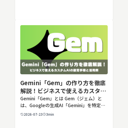
ック）が2026年7月24日に公開した最新の
Opusクラス […]
Gemini「Gem」の作り方を徹底
解説！ビジネスで使えるカスタム
AIの設定手順と活用例
Gemini「Gem」とは Gem（ジェム）と
は、Googleの生成AI「Gemini」を特定の
用途に合わせてカスタマイズできる機能で
2026-07-23
3min
す。あらかじめ役割や回答のルールを「カ
スタム指示」として登録しておくことで、