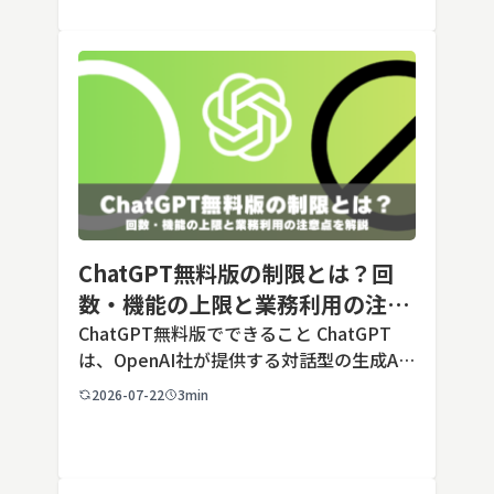
毎回長いプ […]
ChatGPT無料版の制限とは？回
数・機能の上限と業務利用の注意
点を解説【2026年最新】
ChatGPT無料版でできること ChatGPT
は、OpenAI社が提供する対話型の生成AI
サービスです。アカウントを登録すれば無
2026-07-22
3min
料で利用でき、2026年7月時点の無料版で
は、標準モデルとして「GPT-5.5 Insta
[…]