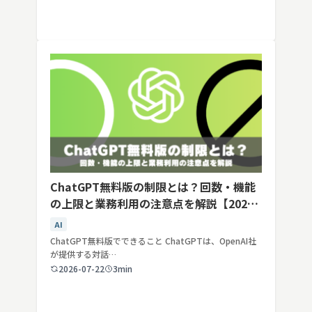
ChatGPT無料版の制限とは？回数・機能
の上限と業務利用の注意点を解説【2026
年最新】
AI
ChatGPT無料版でできること ChatGPTは、OpenAI社
が提供する対話…
2026-07-22
3min