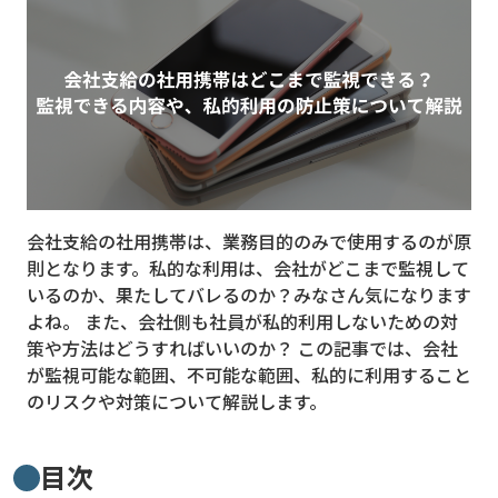
MVNO
スマート漁業
PR
5G
クラウド
会社支給の社用携帯は、業務目的のみで使用するのが原
M2M
則となります。私的な利用は、会社がどこまで監視して
VPN
いるのか、果たしてバレるのか？みなさん気になります
よね。 また、会社側も社員が私的利用しないための対
スマート〇〇
策や方法はどうすればいいのか？ この記事では、会社
が監視可能な範囲、不可能な範囲、私的に利用すること
スマート農業
のリスクや対策について解説します。
ドローン
ロボット
目次