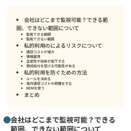
スマート物流
IoT
会社はどこまで監視可能？できる範
DX
囲、できない範囲について
監視できる範囲
ニュース
監視できない範囲
私的利用のによるリスクについて
デジタルサイネージ
通信コストが増大
情報漏洩
カメラ
生産性や効率が低下する
懲戒処分を受ける可能性がある
Wi-Fi
私的利用を防ぐための方法
ルールを決める
SaaS
毎月通信コストの把握をする
MDMを使う
まとめ
AI
おすすめ
SIM
会社はどこまで監視可能？できる
範囲、できない範囲について
スマホ