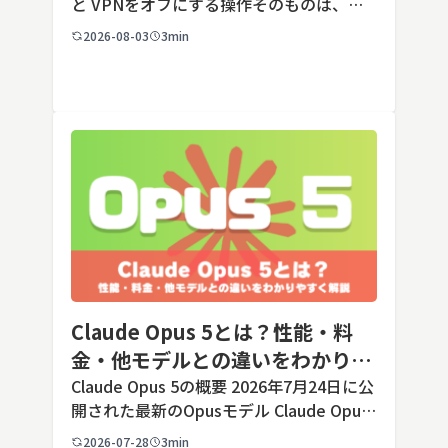
と VPNをオフにする操作そのものは、ど
の端末でも数タップから数クリックで完了
2026-08-03
3min
します。ただし業務で使う端末の場合、手
順よりも「そもそも切ってよいのか」とい
う判断のほうが重要です。こ […]
Claude Opus 5とは？性能・料
金・他モデルとの違いをわかりや
すく解説
Claude Opus 5の概要 2026年7月24日に公
開された最新のOpusモデル Claude Opus
5は、米国のAI企業Anthropic（アンソロピ
2026-07-28
3min