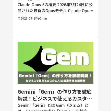
すく解説
Claude Opus 5の概要 2026年7月24日に公
開された最新のOpusモデル Claude Opus
5は、米国のAI企業Anthropic（アンソロピ
2026-07-28
3min
ック）が2026年7月24日に公開した最新の
Opusクラス […]
Gemini「Gem」の作り方を徹底
解説！ビジネスで使えるカスタム
AIの設定手順と活用例
Gemini「Gem」とは Gem（ジェム）と