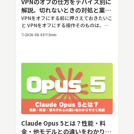
VPNのオフの仕方をデバイス別に
解説。切れないときの対処と業務
端末での注意点
VPNをオフにする前に押さえておきたいこ
と VPNをオフにする操作そのものは、ど
の端末でも数タップから数クリックで完了
2026-08-03
3min
します。ただし業務で使う端末の場合、手
順よりも「そもそも切ってよいのか」とい
う判断のほうが重要です。こ […]
Claude Opus 5とは？性能・料
金・他モデルとの違いをわかりや