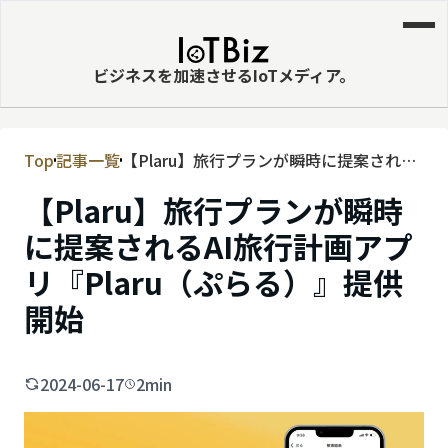
ビジネスを加速させるIoTメディア。
Top
記事一覧
【Plaru】旅行プランが瞬時に提案される
MVNE
AI旅行計画アプリ『Plaru（ぷらる）』提
【Plaru】旅行プランが瞬時
エッジ
供開始
に提案されるAI旅行計画アプ
LPWA
リ『Plaru（ぷらる）』提供
DaaS
開始
IaaS
PaaS
2024-06-17
2min
ビッグデータ
MNO