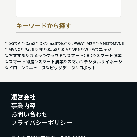
キーワードから探す
5G
AI
DaaS
DX
IaaS
IoT
LPWA
M2M
MNO
MVNE
MVNO
PaaS
PR
SaaS
SIM
VPN
Wi-Fi
エッジ
おすすめ
カメラ
クラウド
スマート〇〇
スマート漁業
スマート物流
スマート農業
スマホ
デジタルサイネージ
ドローン
ニュース
ビッグデータ
ロボット
運営会社
事業内容
お問い合わせ
プライバシーポリシー