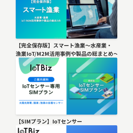
【完全保存版】スマート漁業〜水産業・
漁業IoT/M2M活用事例や製品の総まとめ〜
【SIMプラン】IoTセンサー