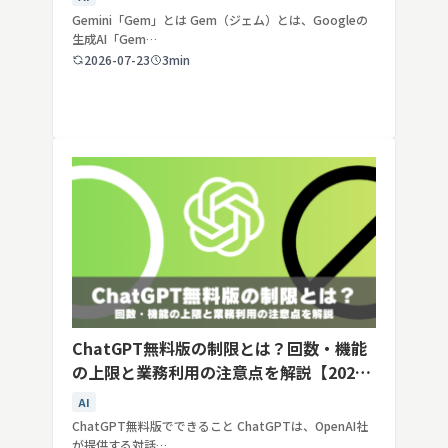
Gemini「Gem」とは Gem（ジェム）とは、Googleの
生成AI「Gem…
2026-07-23
3min
ChatGPT無料版の制限とは？回数・機能
の上限と業務利用の注意点を解説【2026
年最新】
AI
ChatGPT無料版でできること ChatGPTは、OpenAI社
が提供する対話…