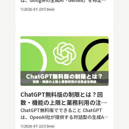
は、Googleの生成AI「Gemini」を特定の
用途に合わせてカスタマイズできる機能で
2026-07-23
3min
す。あらかじめ役割や回答のルールを「カ
スタム指示」として登録しておくことで、
毎回長いプ […]
ChatGPT無料版の制限とは？回
数・機能の上限と業務利用の注意
点を解説【2026年最新】
ChatGPT無料版でできること ChatGPT
は、OpenAI社が提供する対話型の生成AI
サービスです。アカウントを登録すれば無
2026-07-22
3min