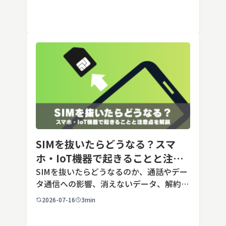
料で利用でき、2026年7月時点の無料版で
は、標準モデルとして「GPT-5.5 Insta
[…]
SIMを抜いたらどうなる？スマ
ホ・IoT機器で起きることと注意
点を解説
SIMを抜いたらどうなるのか、通話やデー
タ通信への影響、消えないデータ、解約や
端末譲渡時の注意点を整理。さらに法人・
2026-07-16
3min
IoT機器でSIMを抜いた場合の通信停止リ
スクと回線管理の考え方まで、現場担当者