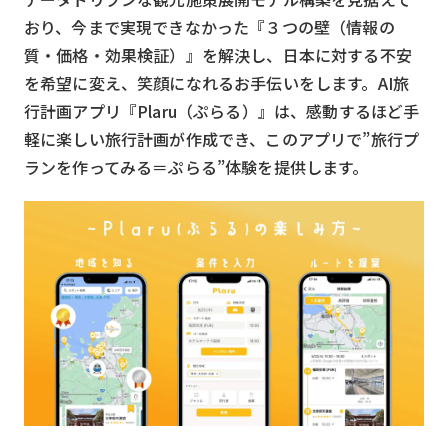
スマート物流
おり、今まで実現できなかった『３つの壁（情報の
IoT
質・価格・効果検証）』を解決し、日本に対する不安
を希望に変え、笑顔になれるお手伝いをします。AI旅
DX
行計画アプリ『Plaru（ぷらる）』は、感動するほど手
ニュース
軽に楽しい旅行計画が作成でき、このアプリで”旅行プ
デジタルサイネージ
ランを作ってみる＝ぷらる”体験を提供します。
カメラ
Wi-Fi
SaaS
AI
おすすめ
SIM
スマホ