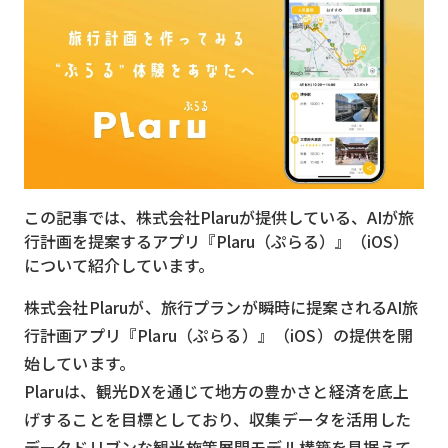
MVNO
スマート漁業
PR
5G
クラウド
この記事では、株式会社Plaruが提供している、AIが旅
M2M
行計画を提案するアプリ『Plaru（ぷらる）』（iOS）
VPN
について紹介しています。
スマート〇〇
株式会社Plaruが、旅行プランが瞬時に提案されるAI旅
行計画アプリ『Plaru（ぷらる）』（iOS）の提供を開
スマート農業
始しています。
ドローン
Plaruは、観光DXを通じて地方の豊かさと経済を底上
げすることを目標としており、収集データを活用した
ロボット
データドリブンな観光施策展開モデル構築を見据えて