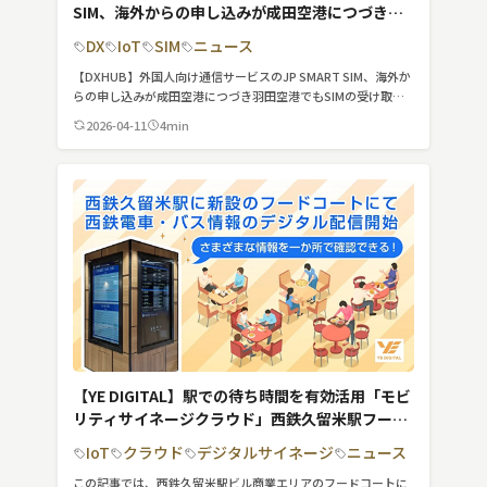
SIM、海外からの申し込みが成田空港につづき羽
田空港でもSIMの受け取りサービスを開始
DX
IoT
SIM
ニュース
【DXHUB】外国人向け通信サービスのJP SMART SIM、海外か
らの申し込みが成田空港につづき羽田空港でもSIMの受け取り
サービスを開始
2026-04-11
4min
【YE DIGITAL】駅での待ち時間を有効活用「モビ
リティサイネージクラウド」西鉄久留米駅フード
コートにて西鉄電車・バスのデジタル配信スター
IoT
クラウド
デジタルサイネージ
ニュース
ト
この記事では、西鉄久留米駅ビル商業エリアのフードコートに