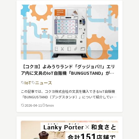
ることや、通信速度の制約など、様々な問題が発生することが
検索する
リセット
あります。この記事では、新幹線のフリーWi-Fiに関するさまざ
まな疑問や課題に対処する方法について、わかりやすく解説し
ます。
【コクヨ】よみうりランド「グッジョバ‼」エリ
ア内に文具のIoT自販機「BUNGUSTAND」が登
場
IoT
ニュース
この記事では、コクヨ株式会社の文具を購入できるIoT自販機
「BUNGUSTAND（ブングスタンド）」について紹介していま
す。
2026-04-11
5min