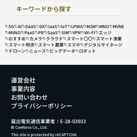
キーワードから探す
5G
AI
DaaS
DX
IaaS
IoT
LPWA
M2M
MNO
MVNE
MVNO
PaaS
PR
SaaS
SIM
VPN
Wi-Fi
エッジ
おすすめ
カメラ
クラウド
スマート〇〇
スマート漁業
スマート物流
スマート農業
スマホ
デジタルサイネージ
ドローン
ニュース
ビッグデータ
ロボット
運営会社
事業内容
お問い合わせ
プライバシーポリシー
届出電気通信事業者：E-28-03933
© CoeNova Co., Ltd.
This site is protected by reCAPTCHA.