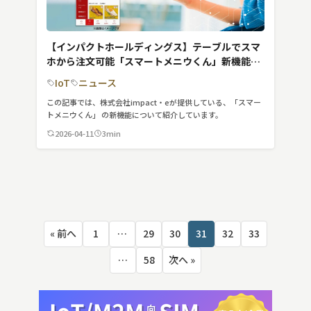
【インパクトホールディングス】テーブルでスマ
ホから注文可能「スマートメニウくん」新機能を
追加しアップデート
IoT
ニュース
この記事では、株式会社impact・eが提供している、「スマー
トメニウくん」 の新機能について紹介しています。
2026-04-11
3min
投
« 前へ
1
…
29
30
31
32
33
稿
の
…
58
次へ »
ペ
ー
ジ