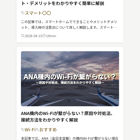
ト・デメリットをわかりやすく簡単に解説
MVNO
スマート〇〇
スマート漁業
この記事では、スマートホームでできることやメリットデメリ
ット、導入時の注意点について詳しく解説します。スマートホ
PR
ームの魅力に触れながら、安心して導入するためのポイントを
2024-04-15
19min
確認しましょう。
5G
クラウド
M2M
VPN
スマート〇〇
スマート農業
ANA機内のWi-Fiが繋がらない？原因や対処法、
ドローン
接続方法をわかりやすく解説
Wi-Fi
おすすめ
ロボット
本記事では、ANA（全日本空輸）の機内Wi-Fiが繋がらない場合