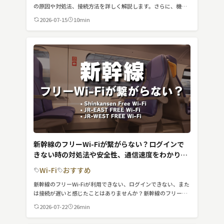
スマート物流
の原因や対処法、接続方法を詳しく解説します。さらに、機内
Wi-Fiサービスの安全性やリスク、利用時の注意点についてもわ
2026-07-15
10min
IoT
かりやすく解説していきます。
DX
ニュース
デジタルサイネージ
カメラ
Wi-Fi
SaaS
新幹線のフリーWi-Fiが繋がらない？ログインで
きない時の対処法や安全性、通信速度をわかりや
AI
すく解説
Wi-Fi
おすすめ
おすすめ
新幹線のフリーWi-Fiが利用できない、ログインできない、また
は接続が遅いと感じたことはありませんか？新幹線のフリーWi-
SIM
Fiは、車内や一部の駅で提供され、旅行中や移動中にスマート
2026-07-22
26min
フォンやノートパソコンを使ってウェブサーフィンやメールの
スマホ
チェックなどが可能です。しかし、利用者が多く接続が混雑す