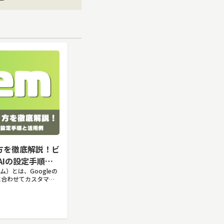
り方を徹底解説！ビ
AIの設定手順と
ェム）とは、Googleの
途に合わせてカスタマイ
割や回答のルールを
おくことで、毎回長い