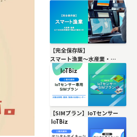
【完全保存版】
スマート漁業〜水産業・
漁業IoT/M2M活用事例や製品の総
【SIMプラン】IoTセンサー