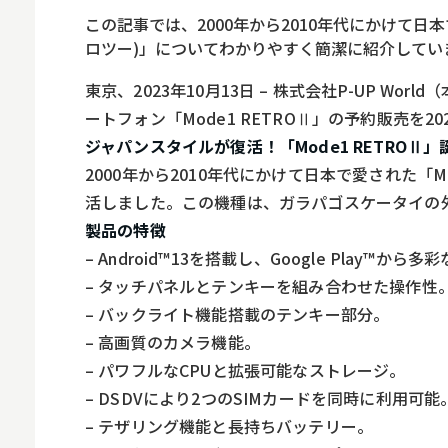
ロボット
この記事では、2000年から2010年代にかけて日本で愛
スマート物流
ロツー)」についてわかりやすく簡潔に紹介してい
IoT
東京、2023年10月13日 – 株式会社P-UP Wo
ートフォン「Mode1 RETROⅡ」の予約販売を2
DX
ジャパンスタイルが復活！「Mode1 RETROⅡ」
ニュース
2000年から2010年代にかけて日本で愛された「Mod
デジタルサイネー
活しました。この機種は、ガラパゴスケータイの
製品の特徴
カメラ
– Android™13を搭載し、Google Play
Wi-Fi
– タッチパネルとテンキーを組み合わせた操作性
– バックライト機能搭載のテンキー部分。
SaaS
– 高画質のカメラ機能。
AI
– パワフルなCPUと拡張可能なストレージ。
おすすめ
– DSDVにより2つのSIMカードを同時に利用可能
– テザリング機能と長持ちバッテリー。
SIM