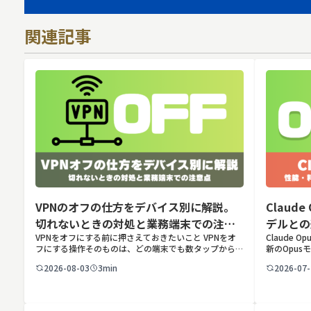
関連記事
VPNのオフの仕方をデバイス別に解説。
Claud
切れないときの対処と業務端末での注意
デルとの
VPNをオフにする前に押さえておきたいこと VPNをオ
Claude 
点
フにする操作そのものは、どの端末でも数タップから数
新のOpusモ
クリックで完了します。ただし業務で使う端末の場合、
Anthro
2026-08-03
3min
2026-07-
手順よりも「そもそも切ってよいのか」という判断のほ
した最新のOp
うが重要です。こ […]