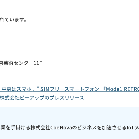
されています。
 東京芸術センター11F
身はスマホ。” SIMフリースマートフォン 『Mode1 RET
始 | 株式会社ピーアップのプレスリリース
の事業を手掛ける株式会社CoeNovaのビジネスを加速させるIoT