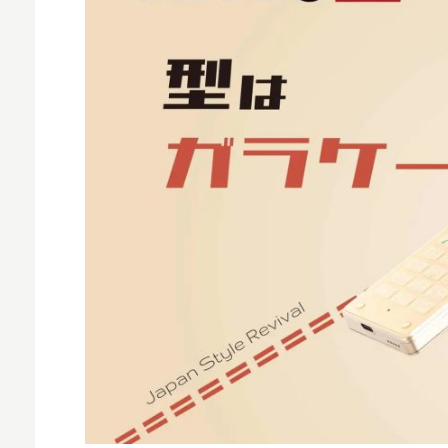
MNO
MVNO
スマート漁業
PR
5G
クラウド
M2M
VPN
スマート〇〇
スマート農業
ドローン