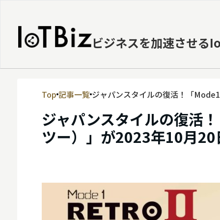
ビジネスを加速させるI
Top
記事一覧
ジャパンスタイルの復活！「Mode1 
MVNE
ジャパンスタイルの復活！「M
エッジ
ツー）」が2023年10月2
LPWA
DaaS
IaaS
PaaS
ビッグデータ