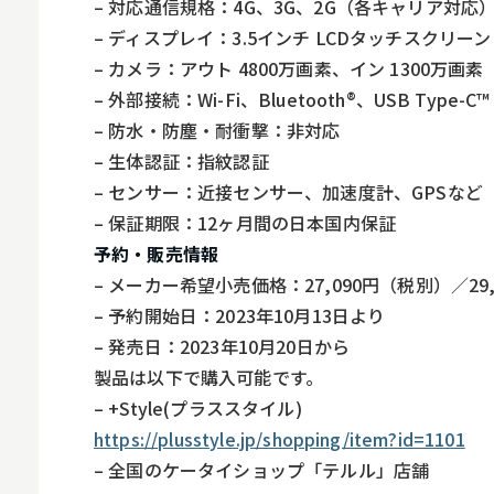
– 対応通信規格：4G、3G、2G（各キャリア対応
– ディスプレイ：3.5インチ LCDタッチスクリーン
– カメラ：アウト 4800万画素、イン 1300万画素
– 外部接続：Wi-Fi、Bluetooth®、USB Type-C™
– 防水・防塵・耐衝撃：非対応
– 生体認証：指紋認証
– センサー：近接センサー、加速度計、GPSなど
– 保証期限：12ヶ月間の日本国内保証
予約・販売情報
– メーカー希望小売価格：27,090円（税別）／29
– 予約開始日：2023年10月13日より
– 発売日：2023年10月20日から
製品は以下で購入可能です。
– +Style(プラススタイル)
https://plusstyle.jp/shopping/item?id=1101
– 全国のケータイショップ「テルル」店舗