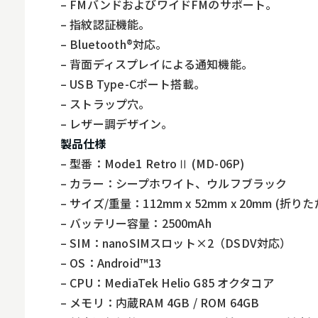
– FMバンドおよびワイドFMのサポート。
スマホ
– 指紋認証機能。
– Bluetooth®︎対応。
– 背面ディスプレイによる通知機能。
– USB Type-Cポート搭載。
– ストラップ穴。
– レザー調デザイン。
製品仕様
– 型番：Mode1 RetroⅡ (MD-06P)
– カラー：シープホワイト、ウルフブラック
– サイズ/重量：112mm x 52mm x 20mm (折りたた
– バッテリー容量：2500mAh
– SIM：nanoSIMスロット×2（DSDV対応）
– OS：Android™13
– CPU：MediaTek Helio G85 オクタコア
– メモリ：内蔵RAM 4GB / ROM 64GB