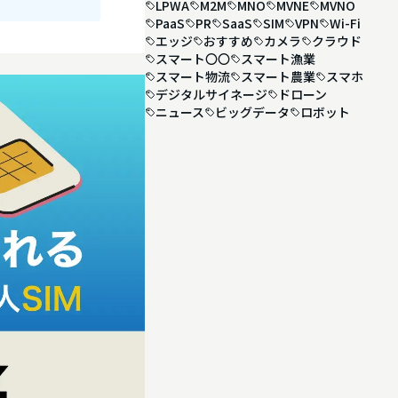
LPWA
M2M
MNO
MVNE
MVNO
PaaS
PR
SaaS
SIM
VPN
Wi-Fi
エッジ
おすすめ
カメラ
クラウド
スマート〇〇
スマート漁業
スマート物流
スマート農業
スマホ
デジタルサイネージ
ドローン
ニュース
ビッグデータ
ロボット