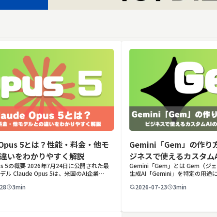
e Opus 5とは？性能・料金・他モ
Gemini「Gem」の作
違いをわかりやすく解説
ジネスで使えるカスタム
Opus 5の概要 2026年7月24日に公開された最
Gemini「Gem」とは Gem（ジ
活用例
デル Claude Opus 5は、米国のAI企業
生成AI「Gemini」を特定の用
pic（アンソロピック）が2026年7月24日に公開
ズできる機能です。あらかじめ役
28
3min
2026-07-23
3min
usクラス […]
「カスタム指示」として登録して
プ […]