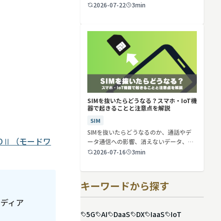
2026-07-22
3min
SIMを抜いたらどうなる？スマホ・IoT機
器で起きることと注意点を解説
SIM
SIMを抜いたらどうなるのか、通話やデ
ROⅡ（モードワ
ータ通信への影響、消えないデータ、解
約や端…
2026-07-16
3min
キーワードから探す
メディア
5G
AI
DaaS
DX
IaaS
IoT