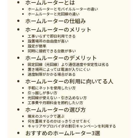
ホームルーターとは
スマート物流
ホームルーターとモバイルルーターの違い
ホームルーターと光回線の違い
IoT
ホームルーターの仕組み
DX
ホームルーターのメリット
工事いらずで即日利用できる
ニュース
設置場所の自由度が高い
設定が簡単
デジタルサイネージ
同時に接続できる台数が多い
ホームルーターのデメリット
カメラ
固定回線（光回線）より通信速度や安定性は劣る
置き場所によっては電波が入りにくい
速度制限がかかる場合がある
Wi-Fi
ホームルーターの利用に向いてる人
SaaS
手軽にネットを使用したい方
引っ越しが多い方
光回線が使えない・引き込めない方
AI
工事費や月額料金を節約したい方
ホームルーターの選び方
おすすめ
端末のスペックで選ぶ
何を重視するのかはっきりさせておく
SIM
キャリアやプロバイダの割引キャンペーンを利用する
おすすめのホームルーター3選
スマホ