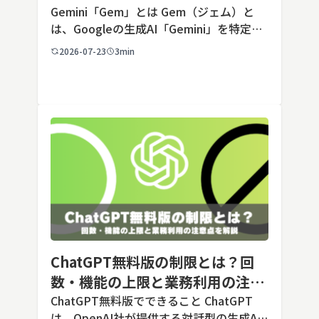
AIの設定手順と活用例
Gemini「Gem」とは Gem（ジェム）と
は、Googleの生成AI「Gemini」を特定の
用途に合わせてカスタマイズできる機能で
2026-07-23
3min
す。あらかじめ役割や回答のルールを「カ
スタム指示」として登録しておくことで、
毎回長いプ […]
ChatGPT無料版の制限とは？回
数・機能の上限と業務利用の注意
点を解説【2026年最新】
ChatGPT無料版でできること ChatGPT
は、OpenAI社が提供する対話型の生成AI