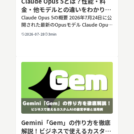
Claude Opus 5とは？性能・料
金・他モデルとの違いをわかりや
すく解説
Claude Opus 5の概要 2026年7月24日に公
開された最新のOpusモデル Claude Opus
5は、米国のAI企業Anthropic（アンソロピ
2026-07-28
3min
ック）が2026年7月24日に公開した最新の
Opusクラス […]
Gemini「Gem」の作り方を徹底
解説！ビジネスで使えるカスタム