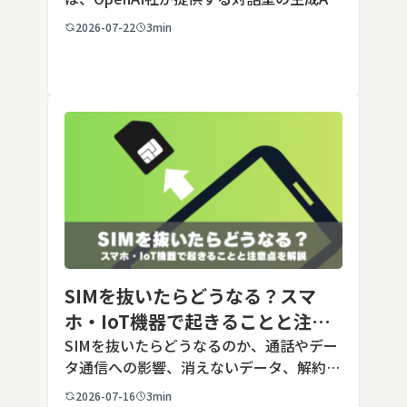
サービスです。アカウントを登録すれば無
2026-07-22
3min
料で利用でき、2026年7月時点の無料版で
は、標準モデルとして「GPT-5.5 Insta
[…]
SIMを抜いたらどうなる？スマ
ホ・IoT機器で起きることと注意
点を解説
SIMを抜いたらどうなるのか、通話やデー
タ通信への影響、消えないデータ、解約や
端末譲渡時の注意点を整理。さらに法人・
2026-07-16
3min