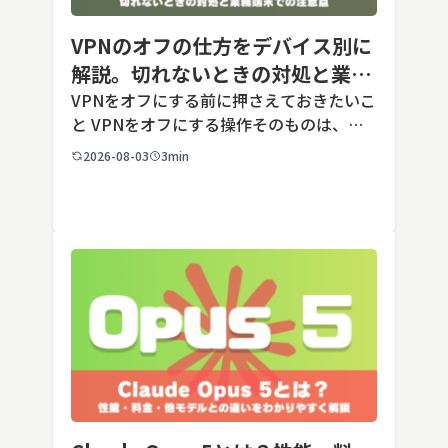
VPNのオフの仕方をデバイス別に
解説。切れないときの対処と業務
端末での注意点
VPNをオフにする前に押さえておきたいこ
と VPNをオフにする操作そのものは、ど
の端末でも数タップから数クリックで完了
2026-08-03
3min
します。ただし業務で使う端末の場合、手
順よりも「そもそも切ってよいのか」とい
う判断のほうが重要です。こ […]