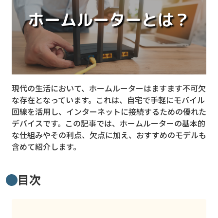
MVNO
スマート漁業
PR
5G
現代の生活において、ホームルーターはますます不可欠
クラウド
な存在となっています。これは、自宅で手軽にモバイル
M2M
回線を活用し、インターネットに接続するための優れた
デバイスです。この記事では、ホームルーターの基本的
VPN
な仕組みやその利点、欠点に加え、おすすめのモデルも
含めて紹介します。
スマート〇〇
スマート農業
目次
ドローン
ロボット