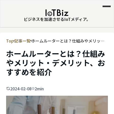
ビジネスを加速させるIoTメディア。
Top
記事一覧
ホームルーターとは？仕組みやメリッ
MVNE
ト・デメリット、おすすめを紹介
ホームルーターとは？仕組み
エッジ
やメリット・デメリット、お
LPWA
すすめを紹介
DaaS
IaaS
2024-02-08
2min
PaaS
ビッグデータ
MNO