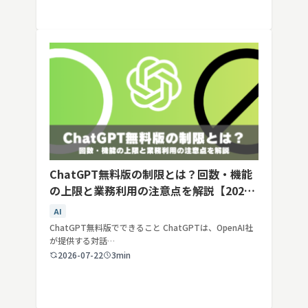
ChatGPT無料版の制限とは？回数・機能
の上限と業務利用の注意点を解説【2026
年最新】
AI
ChatGPT無料版でできること ChatGPTは、OpenAI社
が提供する対話…
2026-07-22
3min