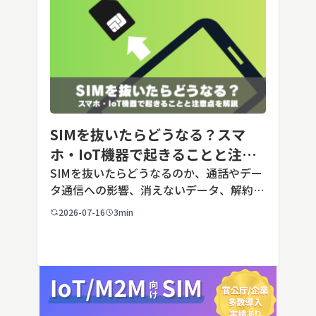
SIMを抜いたらどうなる？スマ
ホ・IoT機器で起きることと注意
点を解説
SIMを抜いたらどうなるのか、通話やデー
タ通信への影響、消えないデータ、解約や
端末譲渡時の注意点を整理。さらに法人・
2026-07-16
3min
IoT機器でSIMを抜いた場合の通信停止リ
スクと回線管理の考え方まで、現場担当者
向けにわかりやすく解説し […]