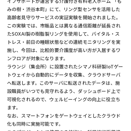
イフサポートが運営する介護付き有料老人ホーム 「も
スマート物流
みの樹・渋谷本町」にて、リング型センサを活用した
IoT
高齢者見守りサービスの実証実験を開始されました。
この実験では、市販品とは異なる通信距離が延長され
DX
たSOXAI製の樹脂製リングを使用して、バイタル・ス
ニュース
トレス・前日の睡眠状態などの連続モニタリングを実
デジタルサイネージ
施し、今回は、比較的要介護度が高い方が入居するワ
ンフロアが対象になります。
カメラ
ラウンジ（集会所）に設置されたシマノ科研製IoTゲー
Wi-Fi
トウェイから自動的にデータを収集、クラウドサーバ
へ転送します。このサーバに転送されたデータは、施
SaaS
設職員がいつでも見守れるよう、ダッシュボード上で
AI
可視化されるので、ウェルビーイングの向上に役立ち
おすすめ
ます。
なお、スマートフォンをゲートウェイとしたクラウド
SIM
化も同時に実施可能です。
スマホ