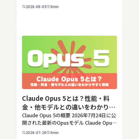
の端末でも数タップから数クリックで完了
2026-08-03
3min
します。ただし業務で使う端末の場合、手
順よりも「そもそも切ってよいのか」とい
う判断のほうが重要です。こ […]
Claude Opus 5とは？性能・料
金・他モデルとの違いをわかりや
すく解説
Claude Opus 5の概要 2026年7月24日に公
開された最新のOpusモデル Claude Opus
5は、米国のAI企業Anthropic（アンソロピ
2026-07-28
3min
ック）が2026年7月24日に公開した最新の