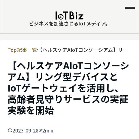
ビジネスを加速させるIoTメディア。
Top
記事一覧
【ヘルスケアAIoTコンソーシアム】リン
MVNE
グ型デバイスとIoTゲートウェイを活用
【ヘルスケアAIoTコンソーシ
エッジ
し、高齢者見守りサービスの実証実験を
開始
アム】リング型デバイスと
LPWA
IoTゲートウェイを活用し、
DaaS
高齢者見守りサービスの実証
IaaS
実験を開始
PaaS
ビッグデータ
2023-09-28
2min
MNO