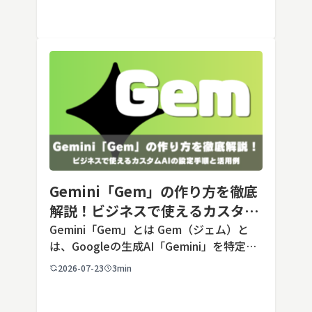
Opusクラス […]
Gemini「Gem」の作り方を徹底
解説！ビジネスで使えるカスタム
AIの設定手順と活用例
Gemini「Gem」とは Gem（ジェム）と
は、Googleの生成AI「Gemini」を特定の
用途に合わせてカスタマイズできる機能で
2026-07-23
3min
す。あらかじめ役割や回答のルールを「カ
スタム指示」として登録しておくことで、