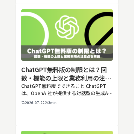
毎回長いプ […]
ChatGPT無料版の制限とは？回
数・機能の上限と業務利用の注意
点を解説【2026年最新】
ChatGPT無料版でできること ChatGPT
は、OpenAI社が提供する対話型の生成AI
サービスです。アカウントを登録すれば無
2026-07-22
3min
料で利用でき、2026年7月時点の無料版で
は、標準モデルとして「GPT-5.5 Insta
[…]