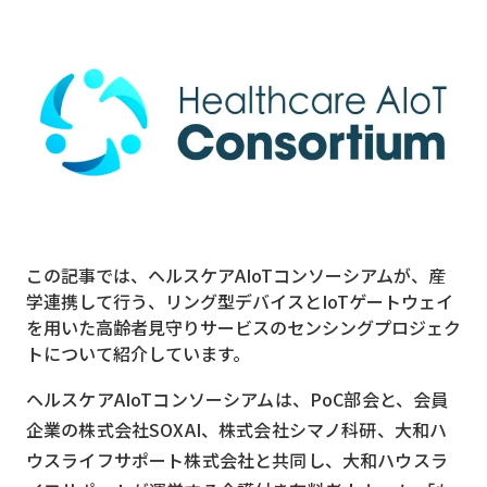
MVNO
スマート漁業
PR
5G
クラウド
M2M
この記事では、ヘルスケアAIoTコンソーシアムが、産
VPN
学連携して行う、リング型デバイスとIoTゲートウェイ
を用いた高齢者見守りサービスのセンシングプロジェク
スマート〇〇
トについて紹介しています。
スマート農業
ヘルスケアAIoTコンソーシアムは、PoC部会と、会員
ドローン
企業の株式会社SOXAI、株式会社シマノ科研、大和ハ
ロボット
ウスライフサポート株式会社と共同し、大和ハウスラ