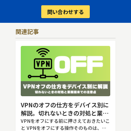
問い合わせする
関連記事
VPNのオフの仕方をデバイス別に
解説。切れないときの対処と業務
端末での注意点
VPNをオフにする前に押さえておきたいこ
と VPNをオフにする操作そのものは、ど