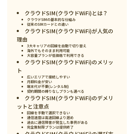
スマート物流
クラウドSIM(クラウドWiFi)とは？
IoT
クラウドSIMの基本的な仕組み
従来のSIMカードとの違い
DX
クラウドSIM(クラウドWiFi)が人気の
ニュース
理由
3大キャリアの回線を自動で切り替え
デジタルサイネージ
海外でもそのまま利用可能
大容量プランが低価格で利用できる
カメラ
クラウドSIM(クラウドWiFi)のメリッ
ト
Wi-Fi
広いエリアで接続しやすい
月額料金が安い
SaaS
端末代が不要(レンタル制)
契約期間の縛りなしプランも選べる
AI
クラウドSIM(クラウドWiFi)のデメリ
ットと注意点
おすすめ
回線を手動で選択できない
通信速度は高速回線より遅め
SIM
過去に通信障害が発生した事例がある
完全無制限プランは提供終了
スマホ
クラウドSIM(クラウドWiFi)の選び方