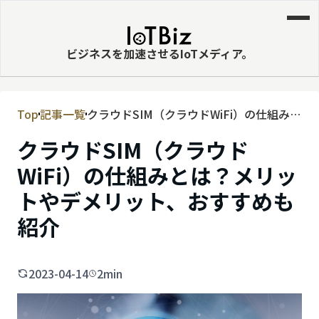
ビジネスを加速させるIoTメディア。
Top
記事一覧
クラウドSIM（クラウドWiFi）の仕組みと
MVNE
は？メリットやデメリット、おすすめも
クラウドSIM（クラウド
エッジ
紹介
WiFi）の仕組みとは？メリッ
LPWA
トやデメリット、おすすめも
DaaS
紹介
IaaS
PaaS
2023-04-14
2min
ビッグデータ
MNO