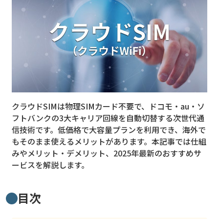
MVNO
スマート漁業
PR
5G
クラウド
クラウドSIMは物理SIMカード不要で、ドコモ・au・ソ
M2M
フトバンクの3大キャリア回線を自動切替する次世代通
VPN
信技術です。低価格で大容量プランを利用でき、海外で
もそのまま使えるメリットがあります。本記事では仕組
スマート〇〇
みやメリット・デメリット、2025年最新のおすすめサ
ービスを解説します。
スマート農業
ドローン
目次
ロボット