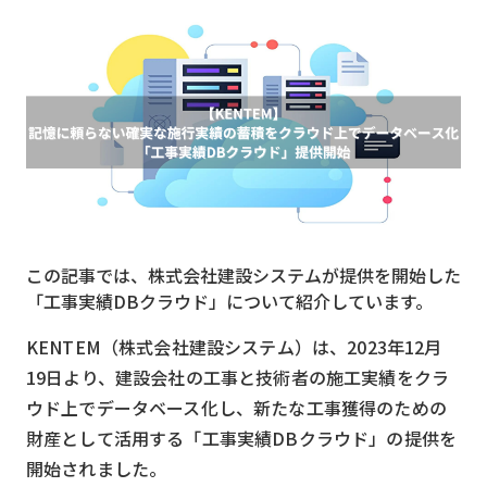
MVNO
スマート漁業
PR
5G
クラウド
M2M
この記事では、株式会社建設システムが提供を開始した
VPN
「工事実績DBクラウド」について紹介しています。
スマート〇〇
KENTEM（株式会社建設システム）は、2023年12月
スマート農業
19日より、建設会社の工事と技術者の施工実績をクラ
ウド上でデータベース化し、新たな工事獲得のための
ドローン
財産として活用する「工事実績DBクラウド」の提供を
ロボット
開始されました。