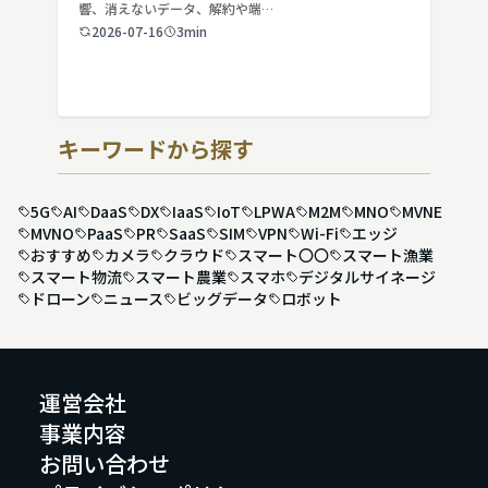
響、消えないデータ、解約や端…
2026-07-16
3min
キーワードから探す
5G
AI
DaaS
DX
IaaS
IoT
LPWA
M2M
MNO
MVNE
MVNO
PaaS
PR
SaaS
SIM
VPN
Wi-Fi
エッジ
おすすめ
カメラ
クラウド
スマート〇〇
スマート漁業
スマート物流
スマート農業
スマホ
デジタルサイネージ
ドローン
ニュース
ビッグデータ
ロボット
運営会社
事業内容
お問い合わせ