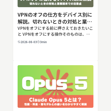
VPNのオフの仕方をデバイス別に
解説。切れないときの対処と業務
端末での注意点
VPNをオフにする前に押さえておきたいこ
と VPNをオフにする操作そのものは、ど
の端末でも数タップから数クリックで完了
2026-08-03
3min
します。ただし業務で使う端末の場合、手
順よりも「そもそも切ってよいのか」とい
う判断のほうが重要です。こ […]