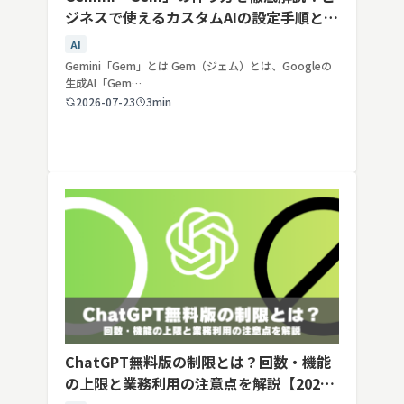
ジネスで使えるカスタムAIの設定手順と活
用例
AI
Gemini「Gem」とは Gem（ジェム）とは、Googleの
生成AI「Gem…
2026-07-23
3min
ChatGPT無料版の制限とは？回数・機能
の上限と業務利用の注意点を解説【2026