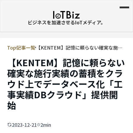
ビジネスを加速させるIoTメディア。
Top
記事一覧
【KENTEM】記憶に頼らない確実な施行
MVNE
実績の蓄積をクラウド上でデータベース
【KENTEM】記憶に頼らない
エッジ
化「工事実績DBクラウド」提供開始
確実な施行実績の蓄積をクラ
LPWA
ウド上でデータベース化「工
DaaS
事実績DBクラウド」提供開
IaaS
始
PaaS
ビッグデータ
2023-12-21
2min
MNO