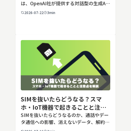
は、OpenAI社が提供する対話型の生成AI
サービスです。アカウントを登録すれば無
2026-07-22
3min
料で利用でき、2026年7月時点の無料版で
は、標準モデルとして「GPT-5.5 Insta
[…]
SIMを抜いたらどうなる？スマ
ホ・IoT機器で起きることと注意
点を解説
SIMを抜いたらどうなるのか、通話やデー
タ通信への影響、消えないデータ、解約や
端末譲渡時の注意点を整理。さらに法人・