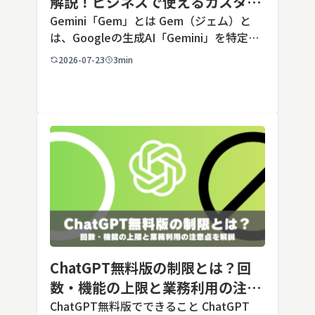
解説！ビジネスで使えるカスタム
AIの設定手順と活用例
Gemini「Gem」とは Gem（ジェム）と
は、Googleの生成AI「Gemini」を特定の
用途に合わせてカスタマイズできる機能で
2026-07-23
3min
す。あらかじめ役割や回答のルールを「カ
スタム指示」として登録しておくことで、
毎回長いプ […]
ChatGPT無料版の制限とは？回
数・機能の上限と業務利用の注意
点を解説【2026年最新】
ChatGPT無料版でできること ChatGPT