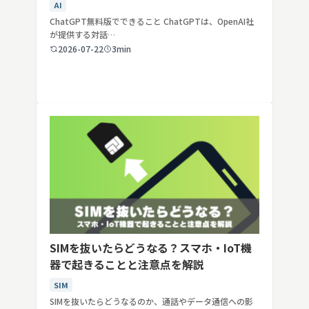
年最新】
AI
ChatGPT無料版でできること ChatGPTは、OpenAI社
が提供する対話…
2026-07-22
3min
SIMを抜いたらどうなる？スマホ・IoT機
器で起きることと注意点を解説
SIM
SIMを抜いたらどうなるのか、通話やデータ通信への影