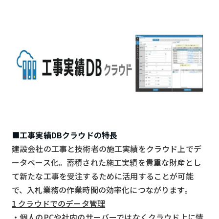
スマート物流
IoT
DX
ニュース
デジタルサイネージ
カメラ
Wi-Fi
■工事実績DBクラウドの特長
SaaS
建設会社の工事と技術者の施工実績をクラウド上でデ
AI
ータベース化。蓄積された施工実績を貴重な財産とし
て新たな工事を受注するために活用することが可能
おすすめ
で、入札業務の作業時間の効率化につながります。
SIM
1 クラウドでのデータ管理
スマホ
・個人のPCや社内のサーバーではなくクラウド上に情