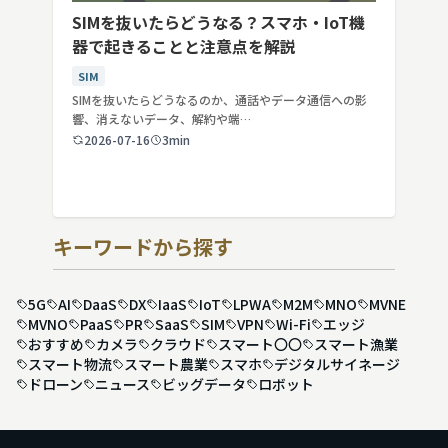
SIMを抜いたらどうなる？スマホ・IoT機
器で起きることと注意点を解説
SIM
SIMを抜いたらどうなるのか、通話やデータ通信への影
響、消えないデータ、解約や端…
2026-07-16
3min
キーワードから探す
5G
AI
DaaS
DX
IaaS
IoT
LPWA
M2M
MNO
MVNE
MVNO
PaaS
PR
SaaS
SIM
VPN
Wi-Fi
エッジ
おすすめ
カメラ
クラウド
スマート〇〇
スマート漁業
スマート物流
スマート農業
スマホ
デジタルサイネージ
ドローン
ニュース
ビッグデータ
ロボット