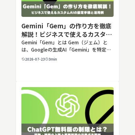
Gemini「Gem」の作り方を徹底
解説！ビジネスで使えるカスタム
AIの設定手順と活用例
Gemini「Gem」とは Gem（ジェム）と
は、Googleの生成AI「Gemini」を特定の
用途に合わせてカスタマイズできる機能で
2026-07-23
3min
す。あらかじめ役割や回答のルールを「カ
スタム指示」として登録しておくことで、
毎回長いプ […]