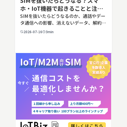
SIMを抜いたらどうなる？スマ
ホ・IoT機器で起きることと注意
点を解説
SIMを抜いたらどうなるのか、通話やデー
タ通信への影響、消えないデータ、解約や
端末譲渡時の注意点を整理。さらに法人・
2026-07-16
3min
IoT機器でSIMを抜いた場合の通信停止リ
スクと回線管理の考え方まで、現場担当者
向けにわかりやすく解説し […]