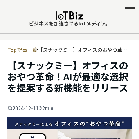
ビジネスを加速させるIoTメディア。
Top
記事一覧
【スナックミー】オフィスのおやつ革
MVNE
命！AIが最適な選択を提案する新機能を
【スナックミー】オフィスの
エッジ
リリース
おやつ革命！AIが最適な選択
LPWA
を提案する新機能をリリース
DaaS
IaaS
2024-12-11
2min
PaaS
ビッグデータ
MNO