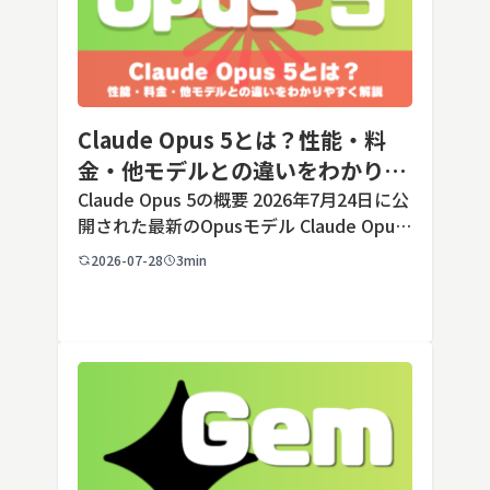
Claude Opus 5とは？性能・料
金・他モデルとの違いをわかりや
すく解説
Claude Opus 5の概要 2026年7月24日に公
開された最新のOpusモデル Claude Opus
5は、米国のAI企業Anthropic（アンソロピ
2026-07-28
3min
ック）が2026年7月24日に公開した最新の
Opusクラス […]