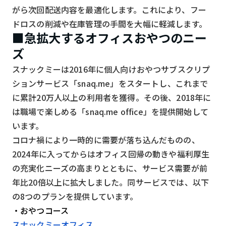
スマート物流
がら次回配送内容を最適化します。これにより、フー
ドロスの削減や在庫管理の手間を大幅に軽減します。
IoT
■急拡大するオフィスおやつのニー
DX
ズ
ニュース
スナックミーは2016年に個人向けおやつサブスクリプ
ションサービス「snaq.me」をスタートし、これまで
デジタルサイネージ
に累計20万人以上の利用者を獲得。その後、2018年に
カメラ
は職場で楽しめる「snaq.me office」を提供開始して
Wi-Fi
います。
コロナ禍により一時的に需要が落ち込んだものの、
SaaS
2024年に入ってからはオフィス回帰の動きや福利厚生
AI
の充実化ニーズの高まりとともに、サービス需要が前
年比20倍以上に拡大しました。同サービスでは、以下
おすすめ
の8つのプランを提供しています。
SIM
・おやつコース
スマホ
スナックミーオフィス