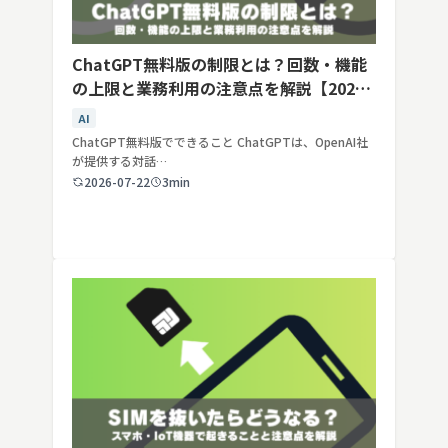
ChatGPT無料版の制限とは？回数・機能
の上限と業務利用の注意点を解説【2026
年最新】
AI
ChatGPT無料版でできること ChatGPTは、OpenAI社
が提供する対話…
2026-07-22
3min