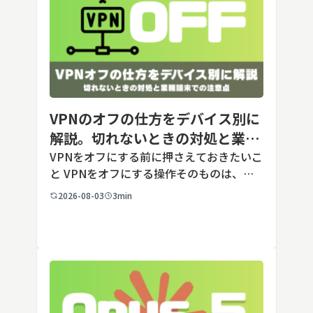
VPNのオフの仕方をデバイス別に
解説。切れないときの対処と業務
端末での注意点
VPNをオフにする前に押さえておきたいこ
と VPNをオフにする操作そのものは、ど
の端末でも数タップから数クリックで完了
2026-08-03
3min
します。ただし業務で使う端末の場合、手
順よりも「そもそも切ってよいのか」とい
う判断のほうが重要です。こ […]