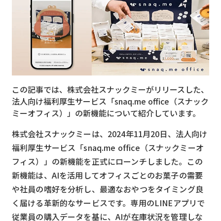
MVNO
スマート漁業
PR
5G
この記事では、株式会社スナックミーがリリースした、
クラウド
法人向け福利厚生サービス「snaq.me office（スナック
M2M
ミーオフィス）」の新機能について紹介しています。
VPN
株式会社スナックミーは、2024年11月20日、法人向け
福利厚生サービス「snaq.me office（スナックミーオ
スマート〇〇
フィス）」の新機能を正式にローンチしました。この
スマート農業
新機能は、AIを活用してオフィスごとのお菓子の需要
ドローン
や社員の嗜好を分析し、最適なおやつをタイミング良
く届ける革新的なサービスです。専用のLINEアプリで
ロボット
従業員の購入データを基に、AIが在庫状況を管理しな