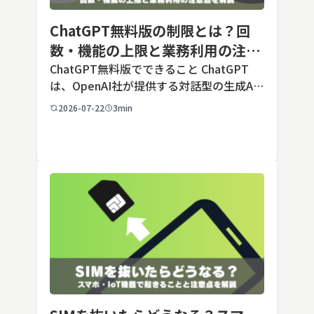
ChatGPT無料版の制限とは？回
数・機能の上限と業務利用の注意
点を解説【2026年最新】
ChatGPT無料版でできること ChatGPT
は、OpenAI社が提供する対話型の生成AI
サービスです。アカウントを登録すれば無
2026-07-22
3min
料で利用でき、2026年7月時点の無料版で
は、標準モデルとして「GPT-5.5 Insta
[…]