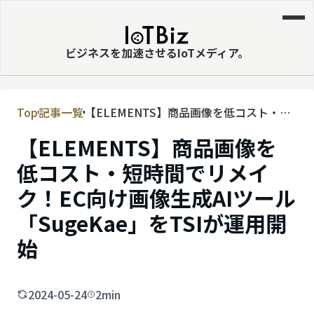
ビジネスを加速させるIoTメディア。
Top
記事一覧
【ELEMENTS】商品画像を低コスト・短
MVNE
時間でリメイク！EC向け画像生成AIツー
【ELEMENTS】商品画像を
エッジ
ル「SugeKae」をTSIが運用開始
低コスト・短時間でリメイ
LPWA
ク！EC向け画像生成AIツール
DaaS
「SugeKae」をTSIが運用開
IaaS
始
PaaS
ビッグデータ
2024-05-24
2min
MNO