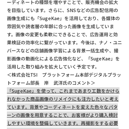
ーディネートの種類を増やすことで、販売機会の拡大
検索する
リセット
を目指しています。さらに、SNSなどの広告配信用の
画像生成にも「SugeKae」を活用しており、各媒体の
雰囲気や読者層の年齢に合った画像を生成していま
す。画像の変更も柔軟にできることで、広告運用と効
果検証の効率化に繋がっています。今後は、ナノ・ユニ
バースなどの店舗画像学習による背景一括生成や、撮
影画像の動画化による広告強化など、「SugeKae」を
活用した取り組みを拡大していく予定です。
＜株式会社TSI プラットフォーム本部デジタルプラッ
トフォーム部長 岸 武洋氏のコメント＞
「SugeKae」を使って、これまであまり工数をかけら
れなかった商品画像のリメイクにも注力したいと考え
ています。背景やコーディネートを変えた色々なパタ
ーンの画像を用意することで、お客様がより購入検討
しやすい環境を整備していきます。再撮影をする必要