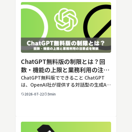
ChatGPT無料版の制限とは？回
数・機能の上限と業務利用の注意
点を解説【2026年最新】
ChatGPT無料版でできること ChatGPT
は、OpenAI社が提供する対話型の生成AI
サービスです。アカウントを登録すれば無
2026-07-22
3min
料で利用でき、2026年7月時点の無料版で
は、標準モデルとして「GPT-5.5 Insta
[…]