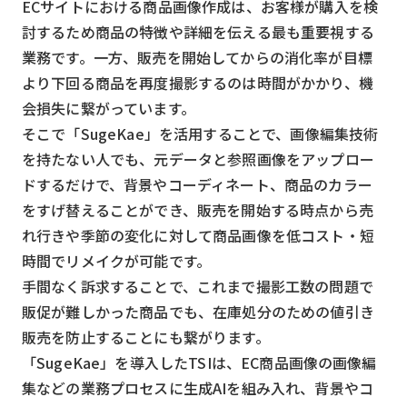
ECサイトにおける商品画像作成は、お客様が購入を検
スマート物流
討するため商品の特徴や詳細を伝える最も重要視する
IoT
業務です。一方、販売を開始してからの消化率が目標
DX
より下回る商品を再度撮影するのは時間がかかり、機
会損失に繋がっています。
ニュース
そこで「SugeKae」を活用することで、画像編集技術
デジタルサイネージ
を持たない人でも、元データと参照画像をアップロー
ドするだけで、背景やコーディネート、商品のカラー
カメラ
をすげ替えることができ、販売を開始する時点から売
Wi-Fi
れ行きや季節の変化に対して商品画像を低コスト・短
SaaS
時間でリメイクが可能です。
手間なく訴求することで、これまで撮影工数の問題で
AI
販促が難しかった商品でも、在庫処分のための値引き
おすすめ
販売を防止することにも繋がります。
「SugeKae」を導入したTSIは、EC商品画像の画像編
SIM
集などの業務プロセスに生成AIを組み入れ、背景やコ
スマホ