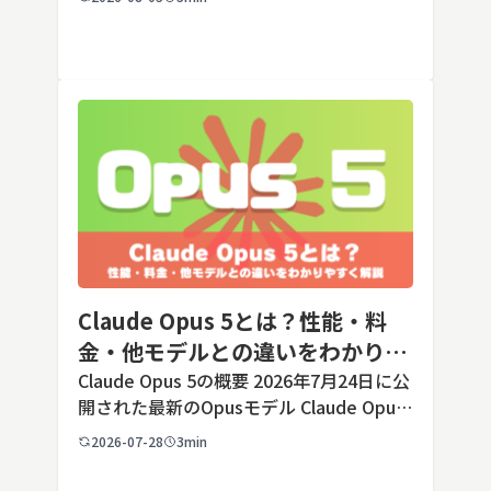
します。ただし業務で使う端末の場合、手
順よりも「そもそも切ってよいのか」とい
う判断のほうが重要です。こ […]
Claude Opus 5とは？性能・料
金・他モデルとの違いをわかりや
すく解説
Claude Opus 5の概要 2026年7月24日に公
開された最新のOpusモデル Claude Opus
5は、米国のAI企業Anthropic（アンソロピ
2026-07-28
3min
ック）が2026年7月24日に公開した最新の
Opusクラス […]