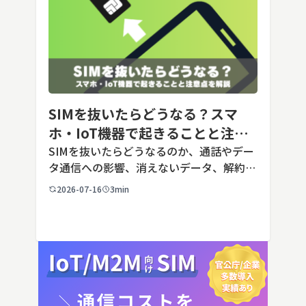
SIMを抜いたらどうなる？スマ
ホ・IoT機器で起きることと注意
点を解説
SIMを抜いたらどうなるのか、通話やデー
タ通信への影響、消えないデータ、解約や
端末譲渡時の注意点を整理。さらに法人・
2026-07-16
3min
IoT機器でSIMを抜いた場合の通信停止リ
スクと回線管理の考え方まで、現場担当者
向けにわかりやすく解説し […]