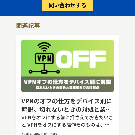
問い合わせする
関連記事
VPNのオフの仕方をデバイス別に
解説。切れないときの対処と業務
端末での注意点
VPNをオフにする前に押さえておきたいこ
と VPNをオフにする操作そのものは、ど
の端末でも数タップから数クリックで完了
2026-08-03
3min