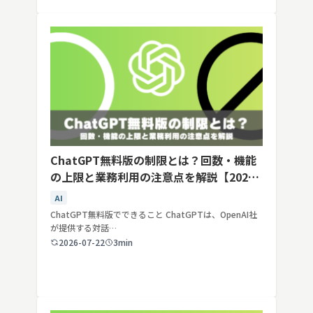
ChatGPT無料版の制限とは？回数・機能
の上限と業務利用の注意点を解説【2026
年最新】
AI
ChatGPT無料版でできること ChatGPTは、OpenAI社
が提供する対話…
2026-07-22
3min