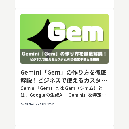
Gemini「Gem」の作り方を徹底
解説！ビジネスで使えるカスタム
AIの設定手順と活用例
Gemini「Gem」とは Gem（ジェム）と
は、Googleの生成AI「Gemini」を特定の
用途に合わせてカスタマイズできる機能で
2026-07-23
3min
す。あらかじめ役割や回答のルールを「カ
スタム指示」として登録しておくことで、
毎回長いプ […]