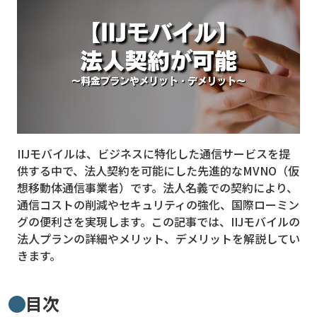
MVNO
スマート漁業
PR
5G
クラウド
IIJモバイルは、ビジネスに特化した通信サービスを提
M2M
供する中で、法人契約を可能にした先進的なMVNO（仮
VPN
想移動体通信事業者）です。法人名義での契約により、
通信コストの削減やセキュリティの強化、国際ローミン
スマート〇〇
グの便利さを実現します。この記事では、IIJモバイルの
法人プランの詳細やメリット、デメリットを解説してい
スマート農業
きます。
ドローン
ロボット
目次