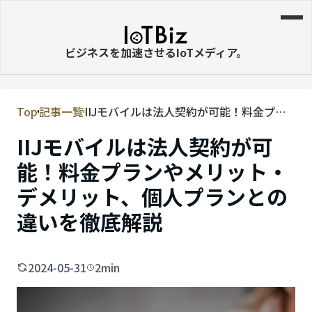
ビジネスを加速させるIoTメディア。
Top
記事一覧
IIJモバイルは法人契約が可能！料金プラ
MVNE
ンやメリット・デメリット、個人プラン
IIJモバイルは法人契約が可
エッジ
との違いを徹底解説
能！料金プランやメリット・
LPWA
デメリット、個人プランとの
DaaS
違いを徹底解説
IaaS
PaaS
2024-05-31
2min
ビッグデータ
MNO