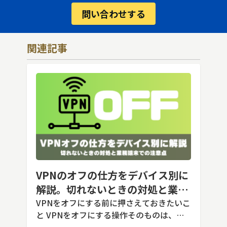
問い合わせする
関連記事
VPNのオフの仕方をデバイス別に
解説。切れないときの対処と業務
端末での注意点
VPNをオフにする前に押さえておきたいこ
と VPNをオフにする操作そのものは、ど