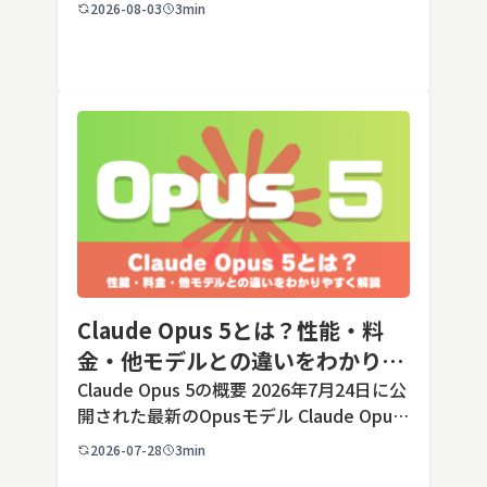
の端末でも数タップから数クリックで完了
2026-08-03
3min
します。ただし業務で使う端末の場合、手
順よりも「そもそも切ってよいのか」とい
う判断のほうが重要です。こ […]
Claude Opus 5とは？性能・料
金・他モデルとの違いをわかりや
すく解説
Claude Opus 5の概要 2026年7月24日に公
開された最新のOpusモデル Claude Opus
5は、米国のAI企業Anthropic（アンソロピ
2026-07-28
3min
ック）が2026年7月24日に公開した最新の