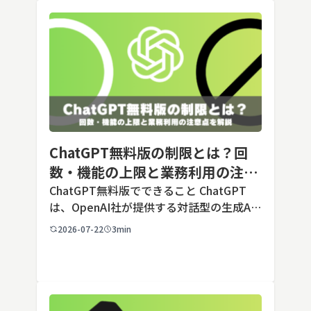
ChatGPT無料版の制限とは？回
数・機能の上限と業務利用の注意
点を解説【2026年最新】
ChatGPT無料版でできること ChatGPT
は、OpenAI社が提供する対話型の生成AI
サービスです。アカウントを登録すれば無
2026-07-22
3min
料で利用でき、2026年7月時点の無料版で
は、標準モデルとして「GPT-5.5 Insta
[…]