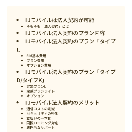
スマート物流
IoT
IIJモバイルは法人契約が可能
DX
そもそも「法人契約」とは
IIJモバイル法人契約のプラン内容
ニュース
IIJモバイル法人契約のプラン「タイプ
I」
デジタルサイネージ
SIM基本費用
カメラ
プラン費用
オプション費用
IIJモバイル法人契約のプラン「タイプ
Wi-Fi
D/タイプK」
SaaS
定額プランL
定額プランライト
AI
オプション
IIJモバイル法人契約のメリット
おすすめ
通信コストの削減
セキュリティの強化
SIM
支払いの一本化
国際ローミング対応
専門的なサポート
スマホ