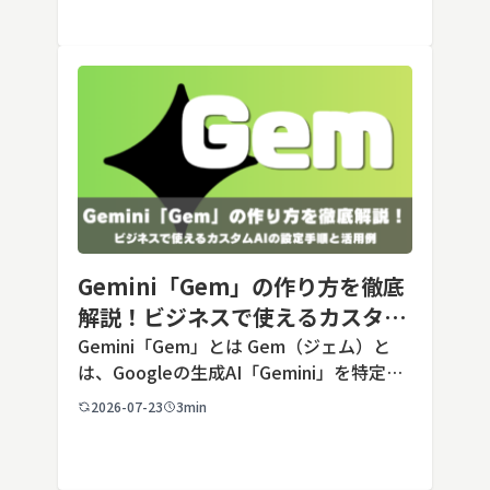
Opusクラス […]
Gemini「Gem」の作り方を徹底
解説！ビジネスで使えるカスタム
AIの設定手順と活用例
Gemini「Gem」とは Gem（ジェム）と
は、Googleの生成AI「Gemini」を特定の
用途に合わせてカスタマイズできる機能で
2026-07-23
3min
す。あらかじめ役割や回答のルールを「カ
スタム指示」として登録しておくことで、
毎回長いプ […]