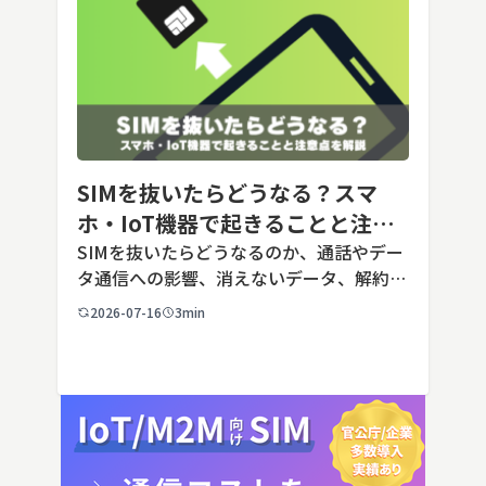
SIMを抜いたらどうなる？スマ
ホ・IoT機器で起きることと注意
点を解説
SIMを抜いたらどうなるのか、通話やデー
タ通信への影響、消えないデータ、解約や
端末譲渡時の注意点を整理。さらに法人・
2026-07-16
3min
IoT機器でSIMを抜いた場合の通信停止リ
スクと回線管理の考え方まで、現場担当者
向けにわかりやすく解説し […]