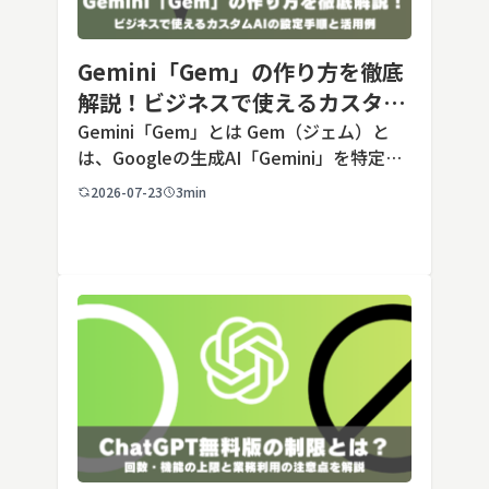
Gemini「Gem」の作り方を徹底
解説！ビジネスで使えるカスタム
AIの設定手順と活用例
Gemini「Gem」とは Gem（ジェム）と
は、Googleの生成AI「Gemini」を特定の
用途に合わせてカスタマイズできる機能で
2026-07-23
3min
す。あらかじめ役割や回答のルールを「カ
スタム指示」として登録しておくことで、
毎回長いプ […]