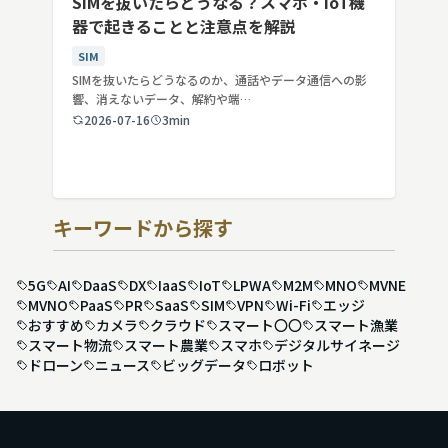
SIMを抜いたらどうなる？スマホ・IoT機
器で起きることと注意点を解説
SIM
SIMを抜いたらどうなるのか、通話やデータ通信への影
響、消えないデータ、解約や端…
2026-07-16
3min
キーワードから探す
5G
AI
DaaS
DX
IaaS
IoT
LPWA
M2M
MNO
MVNE
MVNO
PaaS
PR
SaaS
SIM
VPN
Wi-Fi
エッジ
おすすめ
カメラ
クラウド
スマート〇〇
スマート漁業
スマート物流
スマート農業
スマホ
デジタルサイネージ
ドローン
ニュース
ビッグデータ
ロボット