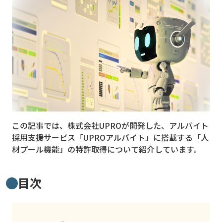
MVNO
スマート漁業
PR
5G
クラウド
M2M
この記事では、株式会社UPROが開発した、アルバイト
VPN
採用支援サービス「UPROアルバイト」に搭載する「人
材プール機能」の特許取得について紹介しています。
スマート〇〇
スマート農業
目次
ドローン
ロボット