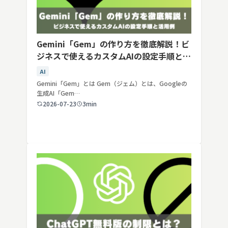
Gemini「Gem」の作り方を徹底解説！ビ
ジネスで使えるカスタムAIの設定手順と活
用例
AI
Gemini「Gem」とは Gem（ジェム）とは、Googleの
生成AI「Gem…
2026-07-23
3min