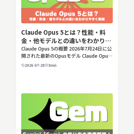
Claude Opus 5とは？性能・料
金・他モデルとの違いをわかりや
すく解説
Claude Opus 5の概要 2026年7月24日に公
開された最新のOpusモデル Claude Opus
5は、米国のAI企業Anthropic（アンソロピ
2026-07-28
3min
ック）が2026年7月24日に公開した最新の
Opusクラス […]