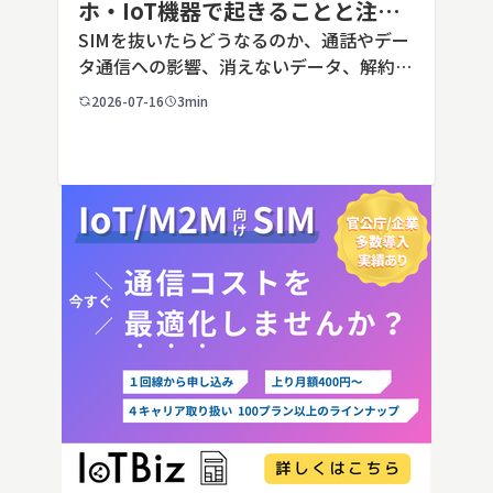
ホ・IoT機器で起きることと注意
点を解説
SIMを抜いたらどうなるのか、通話やデー
タ通信への影響、消えないデータ、解約や
端末譲渡時の注意点を整理。さらに法人・
2026-07-16
3min
IoT機器でSIMを抜いた場合の通信停止リ
スクと回線管理の考え方まで、現場担当者
向けにわかりやすく解説し […]