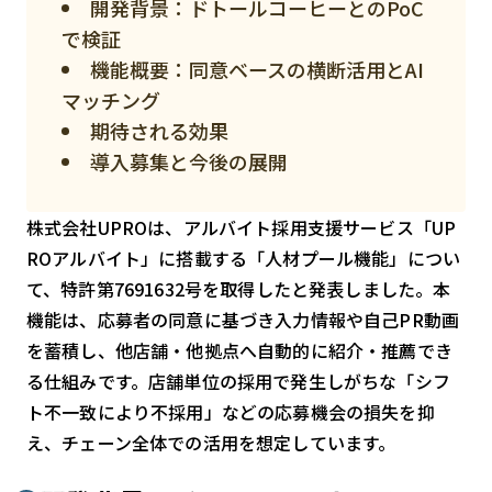
開発背景：ドトールコーヒーとのPoC
スマート物流
で検証
IoT
機能概要：同意ベースの横断活用とAI
DX
マッチング
期待される効果
ニュース
導入募集と今後の展開
デジタルサイネージ
カメラ
株式会社UPROは、アルバイト採用支援サービス「UP
ROアルバイト」に搭載する「人材プール機能」につい
Wi-Fi
て、特許第7691632号を取得したと発表しました。本
SaaS
機能は、応募者の同意に基づき入力情報や自己PR動画
を蓄積し、他店舗・他拠点へ自動的に紹介・推薦でき
AI
る仕組みです。店舗単位の採用で発生しがちな「シフ
おすすめ
ト不一致により不採用」などの応募機会の損失を抑
SIM
え、チェーン全体での活用を想定しています。
スマホ