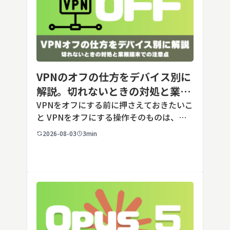
VPNのオフの仕方をデバイス別に
解説。切れないときの対処と業務
端末での注意点
VPNをオフにする前に押さえておきたいこ
と VPNをオフにする操作そのものは、ど
の端末でも数タップから数クリックで完了
2026-08-03
3min
します。ただし業務で使う端末の場合、手
順よりも「そもそも切ってよいのか」とい
う判断のほうが重要です。こ […]