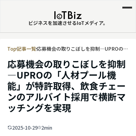
ビジネスを加速させるIoTメディア。
Top
記事一覧
応募機会の取りこぼしを抑制—UPROの
MVNE
「人材プール機能」が特許取得、飲食チ
応募機会の取りこぼしを抑制
エッジ
ェーンのアルバイト採用で横断マッチン
グを実現
—UPROの「人材プール機
LPWA
能」が特許取得、飲食チェー
DaaS
ンのアルバイト採用で横断マ
IaaS
ッチングを実現
PaaS
ビッグデータ
2025-10-29
2min
MNO