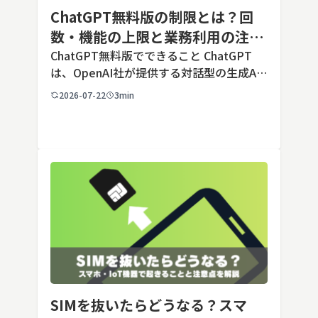
ChatGPT無料版の制限とは？回
数・機能の上限と業務利用の注意
点を解説【2026年最新】
ChatGPT無料版でできること ChatGPT
は、OpenAI社が提供する対話型の生成AI
サービスです。アカウントを登録すれば無
2026-07-22
3min
料で利用でき、2026年7月時点の無料版で
は、標準モデルとして「GPT-5.5 Insta
[…]
SIMを抜いたらどうなる？スマ