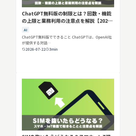
ChatGPT無料版の制限とは？回数・機能
の上限と業務利用の注意点を解説【2026
年最新】
AI
ChatGPT無料版でできること ChatGPTは、OpenAI社
が提供する対話…
2026-07-22
3min