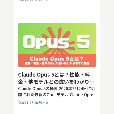
します。ただし業務で使う端末の場合、手
順よりも「そもそも切ってよいのか」とい
う判断のほうが重要です。こ […]
Claude Opus 5とは？性能・料
金・他モデルとの違いをわかりや
すく解説
Claude Opus 5の概要 2026年7月24日に公
開された最新のOpusモデル Claude Opus
5は、米国のAI企業Anthropic（アンソロピ
2026-07-28
3min
ック）が2026年7月24日に公開した最新の
Opusクラス […]