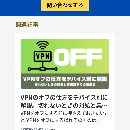
問い合わせする
関連記事
VPNのオフの仕方をデバイス別に
解説。切れないときの対処と業務
端末での注意点
VPNをオフにする前に押さえておきたいこ
と VPNをオフにする操作そのものは、ど
の端末でも数タップから数クリックで完了
2026-08-03
3min