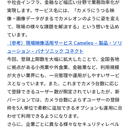
や社会インフラ、金融など幅広い分野で業務効率化が
検索する
リセット
実現します。サービス名には、「カメラにうつる映
像・画像データがまるでカメレオンのように姿を変え
て、現場の様々な課題を解決する」という想いを込め
ています。
（参考）現場映像活用サービス Cameleo – 製品・ソリ
ューション – パナソニック コネクト
今回、登録上限数を大幅に拡大したことで、全国各地
に拠点がある小売業や外食業、金融業など、利用規模
が大きい業界にも、一元管理や運用がしやすいサービ
スとなっています。また、これまでカメラ台数に応じ
て登録できるユーザー数が限定されていましたが、新
バージョンでは、カメラ台数によらずユーザーの登録
枠を5人単位で柔軟に追加できるオプションも運用に合
わせて利用できるようになります。
さらに、企業ごとに異なる様々なセキュリティレベル