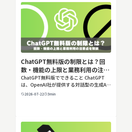
ChatGPT無料版の制限とは？回
数・機能の上限と業務利用の注意
点を解説【2026年最新】
ChatGPT無料版でできること ChatGPT
は、OpenAI社が提供する対話型の生成AI
サービスです。アカウントを登録すれば無
2026-07-22
3min
料で利用でき、2026年7月時点の無料版で
は、標準モデルとして「GPT-5.5 Insta
[…]