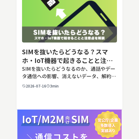
SIMを抜いたらどうなる？スマ
ホ・IoT機器で起きることと注意
点を解説
SIMを抜いたらどうなるのか、通話やデー
タ通信への影響、消えないデータ、解約や
端末譲渡時の注意点を整理。さらに法人・
2026-07-16
3min
IoT機器でSIMを抜いた場合の通信停止リ
スクと回線管理の考え方まで、現場担当者
向けにわかりやすく解説し […]