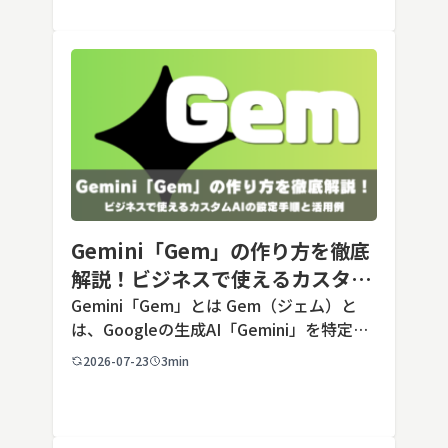
Gemini「Gem」の作り方を徹底
解説！ビジネスで使えるカスタム
AIの設定手順と活用例
Gemini「Gem」とは Gem（ジェム）と
は、Googleの生成AI「Gemini」を特定の
用途に合わせてカスタマイズできる機能で
2026-07-23
3min
す。あらかじめ役割や回答のルールを「カ
スタム指示」として登録しておくことで、
毎回長いプ […]