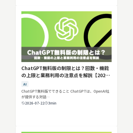
ChatGPT無料版の制限とは？回数・機能
の上限と業務利用の注意点を解説【2026
年最新】
AI
ChatGPT無料版でできること ChatGPTは、OpenAI社
が提供する対話…
2026-07-22
3min