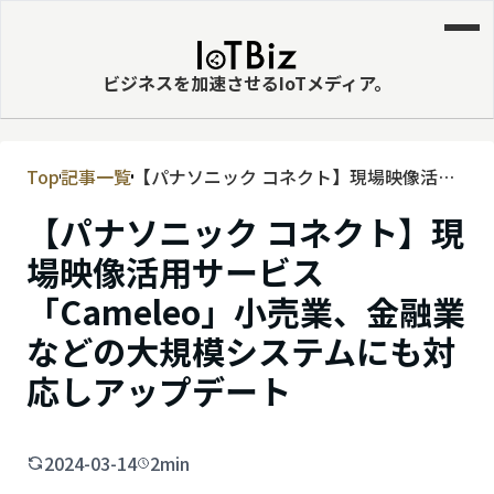
ビジネスを加速させるIoTメディア。
Top
記事一覧
【パナソニック コネクト】現場映像活用
MVNE
サービス「Cameleo」小売業、金融業な
【パナソニック コネクト】現
エッジ
どの大規模システムにも対応しアップデ
ート
場映像活用サービス
LPWA
「Cameleo」小売業、金融業
DaaS
などの大規模システムにも対
IaaS
応しアップデート
PaaS
ビッグデータ
2024-03-14
2min
MNO