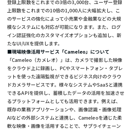
登録上限数をこれまでの3倍の3,000台、ユーザー登録
スマート物流
上限数をこれまでの10倍の1,000人に大幅拡大し、こ
IoT
のサービスの強化によって小売業や金融業などの大規
DX
模なシステムにも対応が可能になります。また、ログ
イン認証強化のカスタマイズオプションも追加し、新
ニュース
たなUI/UXを提供します。
デジタルサイネージ
■現場映像活用サービス「Cameleo」について
「Cameleo（カメレオ）」は、カメラで撮影した映像
カメラ
をクラウド上に録画し、PCやスマートフォン・タブレ
Wi-Fi
ットを使った遠隔監視ができるビジネス向けのクラウ
SaaS
ドカメラサービスです。様々なシステムやSaaSと連携
できるAPIを提供し、蓄積したデータの活用を加速させ
AI
るプラットフォームとしても活用できます。例えば、
おすすめ
既存の業務アプリケーションや、画像認識・画像処理
AIなどの外部システムと連携し、Cameleoを通じた柔
SIM
軟な映像・画像を活用することで、サプライチェーン
スマホ