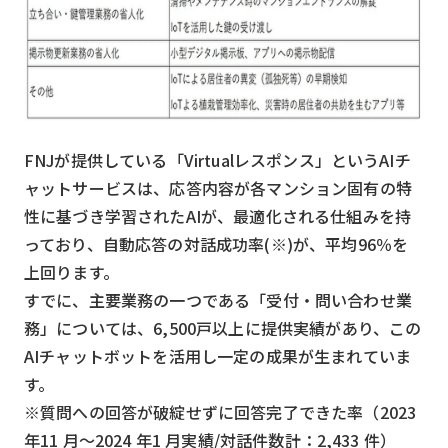
検索する
リセット
FNJが提供している「Virtualレスポンス」というAIチ
ャットサービスは、応答内容が各マンション固有の特
性に基づき学習されたAIが、最適化される仕組みを持
っており、自動応答の対話成功率(※)が、平均96％を
上回ります。
すでに、主要業務の一つである「受付・問い合わせ業
務」については、6,500戸以上に提供実績があり、この
AIチャットボットを活用し一定の成果が生まれていま
す。
※質問への回答が破綻せずに回答完了できた率（2023
年11 月～2024 年1 月実績/対話件数計：2,433 件）