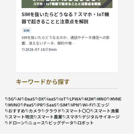
SIMを抜いたらどうなる？スマホ・IoT機
器で起きることと注意点を解説
SIM
SIMを抜いたらどうなるのか、通話やデータ通信への影
響、消えないデータ、解約や端…
2026-07-16
3min
キーワードから探す
5G
AI
DaaS
DX
IaaS
IoT
LPWA
M2M
MNO
MVNE
MVNO
PaaS
PR
SaaS
SIM
VPN
Wi-Fi
エッジ
おすすめ
カメラ
クラウド
スマート〇〇
スマート漁業
スマート物流
スマート農業
スマホ
デジタルサイネージ
ドローン
ニュース
ビッグデータ
ロボット