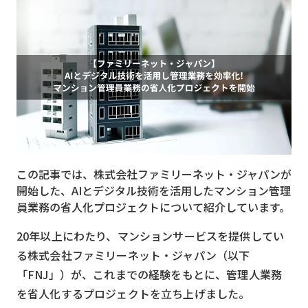
MVNO
スマート漁業
PR
5G
クラウド
M2M
この記事では、株式会社ファミリーネット・ジャパンが
VPN
開始した、AIとデジタル技術を活用したマンション管理
員業務の省人化プロジェクトについて紹介しています。
スマート〇〇
スマート農業
20年以上にわたり、マンションサービスを提供してい
る株式会社ファミリーネット・ジャパン（以下
ドローン
「FNJ」）が、これまでの経験をもとに、管理人業務
ロボット
を省人化するプロジェクトを立ち上げました。