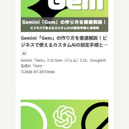
Gemini「Gem」の作り方を徹底解説！ビ
ジネスで使えるカスタムAIの設定手順と活
用例
AI
Gemini「Gem」とは Gem（ジェム）とは、Googleの
生成AI「Gem…
2026-07-23
3min