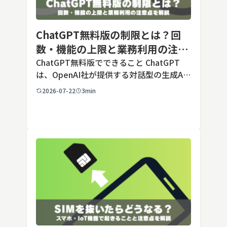
ChatGPT無料版の制限とは？回
数・機能の上限と業務利用の注意
点を解説【2026年最新】
ChatGPT無料版でできること ChatGPT
は、OpenAI社が提供する対話型の生成AI
サービスです。アカウントを登録すれば無
2026-07-22
3min
料で利用でき、2026年7月時点の無料版で
は、標準モデルとして「GPT-5.5 Insta
[…]