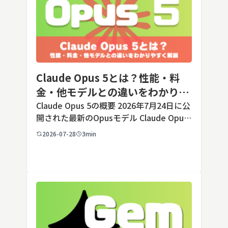
Claude Opus 5とは？性能・料
金・他モデルとの違いをわかりや
すく解説
Claude Opus 5の概要 2026年7月24日に公
開された最新のOpusモデル Claude Opus
5は、米国のAI企業Anthropic（アンソロピ
2026-07-28
3min
ック）が2026年7月24日に公開した最新の
Opusクラス […]