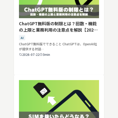
ChatGPT無料版の制限とは？回数・機能
の上限と業務利用の注意点を解説【2026
年最新】
AI
ChatGPT無料版でできること ChatGPTは、OpenAI社
が提供する対話…
2026-07-22
3min