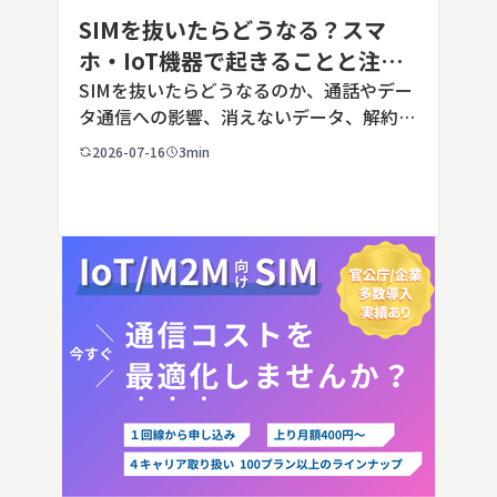
SIMを抜いたらどうなる？スマ
ホ・IoT機器で起きることと注意
点を解説
SIMを抜いたらどうなるのか、通話やデー
タ通信への影響、消えないデータ、解約や
端末譲渡時の注意点を整理。さらに法人・
2026-07-16
3min
IoT機器でSIMを抜いた場合の通信停止リ
スクと回線管理の考え方まで、現場担当者
向けにわかりやすく解説し […]