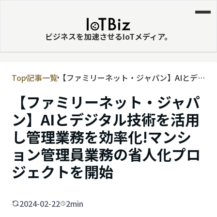
ビジネスを加速させるIoTメディア。
Top
記事一覧
【ファミリーネット・ジャパン】AIとデジ
MVNE
タル技術を活用し管理業務を効率化!マン
【ファミリーネット・ジャパ
エッジ
ション管理員業務の省人化プロジェクト
を開始
ン】AIとデジタル技術を活用
LPWA
し管理業務を効率化!マンシ
DaaS
ョン管理員業務の省人化プロ
IaaS
ジェクトを開始
PaaS
ビッグデータ
2024-02-22
2min
MNO