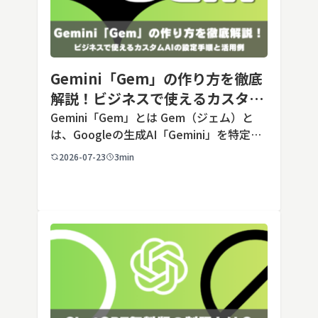
Gemini「Gem」の作り方を徹底
解説！ビジネスで使えるカスタム
AIの設定手順と活用例
Gemini「Gem」とは Gem（ジェム）と
は、Googleの生成AI「Gemini」を特定の
用途に合わせてカスタマイズできる機能で
2026-07-23
3min
す。あらかじめ役割や回答のルールを「カ
スタム指示」として登録しておくことで、
毎回長いプ […]