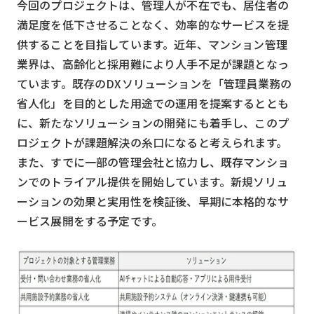
今回のプロジェクトは、管理人が不在でも、居住者の
スマート物流
満足度を低下させることなく、効率的なサービスを提
IoT
供することを目指しています。近年、マンション管理
DX
業界は、高齢化と採用難により人手不足が課題となっ
ています。既存のDXソリューションを「管理員業務の
ニュース
省人化」を目的とした用途での運用を提案するととも
デジタルサイネージ
に、新たなソリューションの開発にも着手し、このプ
ロジェクトが課題解決の糸口になると考えられます。
カメラ
また、すでに一部の管理会社と協力し、既存マンショ
Wi-Fi
ンでのトライアル提供を開始しています。新規ソリュ
SaaS
ーションの効果と実用性を検証後、早期に本格的なサ
ービス展開をする予定です。
AI
おすすめ
SIM
スマホ