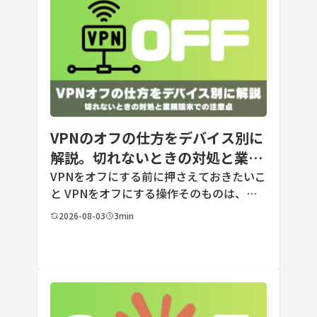
VPNのオフの仕方をデバイス別に
解説。切れないときの対処と業務
端末での注意点
VPNをオフにする前に押さえておきたいこ
と VPNをオフにする操作そのものは、ど
の端末でも数タップから数クリックで完了
2026-08-03
3min
します。ただし業務で使う端末の場合、手
順よりも「そもそも切ってよいのか」とい
う判断のほうが重要です。こ […]