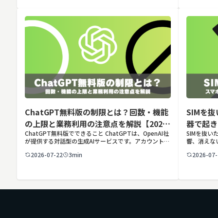
ChatGPT無料版の制限とは？回数・機能
SIMを
の上限と業務利用の注意点を解説【2026
器で起き
ChatGPT無料版でできること ChatGPTは、OpenAI社
SIMを抜
年最新】
が提供する対話型の生成AIサービスです。アカウントを
響、消えな
登録すれば無料で利用でき、2026年7月時点の無料版で
理。さらに法
2026-07-22
3min
2026-07-
は、標準モデルとして「GPT-5.5 Insta […]
止リスクと
かりやすく解