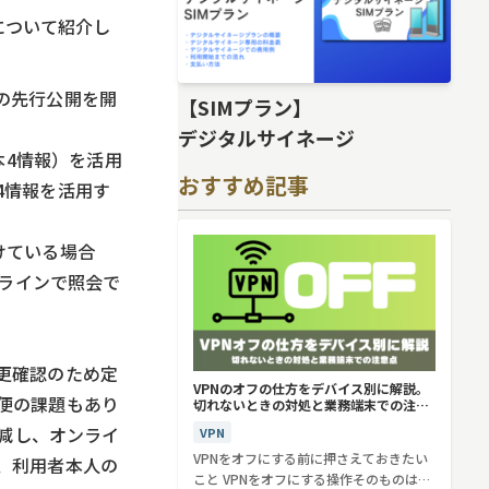
について紹介し
能の先行公開を開
【SIMプラン】
デジタルサイネージ
本4情報）を活用
おすすめ記事
4情報を活用す
けている場合
ンラインで照会で
更確認のため定
VPNのオフの仕方をデバイス別に解説。
便の課題もあり
切れないときの対処と業務端末での注意
点
軽減し、オンライ
VPN
VPNをオフにする前に押さえておきたい
、利用者本人の
こと VPNをオフにする操作そのものは、