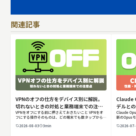
関連記事
VPNのオフの仕方をデバイス別に解説。
Claud
切れないときの対処と業務端末での注意
デルとの
VPNをオフにする前に押さえておきたいこと VPNをオ
Claude 
点
フにする操作そのものは、どの端末でも数タップから数
新のOpusモ
クリックで完了します。ただし業務で使う端末の場合、
Anthro
2026-08-03
3min
2026-07-
手順よりも「そもそも切ってよいのか」という判断のほ
した最新のOp
うが重要です。こ […]