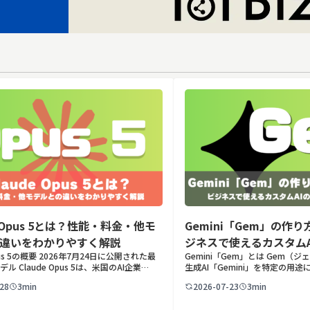
e Opus 5とは？性能・料金・他モ
Gemini「Gem」の作
違いをわかりやすく解説
ジネスで使えるカスタム
Opus 5の概要 2026年7月24日に公開された最
Gemini「Gem」とは Gem（ジ
活用例
デル Claude Opus 5は、米国のAI企業
生成AI「Gemini」を特定の用
pic（アンソロピック）が2026年7月24日に公開
ズできる機能です。あらかじめ役
28
3min
2026-07-23
3min
usクラス […]
「カスタム指示」として登録して
プ […]