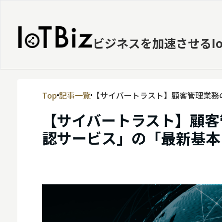
ビジネスを加速させるI
Top
記事一覧
【サイバートラスト】顧客管理業務の
MVNE
先行公開
【サイバートラスト】顧客管
エッジ
認サービス」の「最新基本
LPWA
DaaS
IaaS
PaaS
ビッグデータ