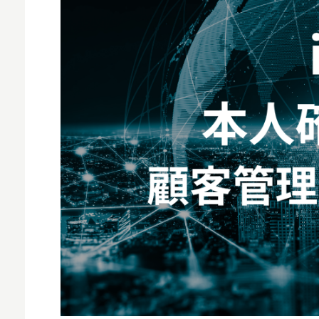
MNO
MVNO
スマート漁業
PR
5G
クラウド
M2M
VPN
スマート〇〇
スマート農業
ドローン