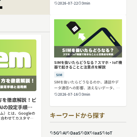
2026-07-22
3min
SIMを抜いたらどうなる？スマホ・IoT機
器で起きることと注意点を解説
SIM
SIMを抜いたらどうなるのか、通話やデ
ータ通信への影響、消えないデータ、解
約や端…
2026-07-16
3min
り方を徹底解説！ビ
AIの設定手順と
ェム）とは、Googleの
キーワードから探す
途に合わせてカスタマイ
割や回答のルールを
おくことで、毎回長い
5G
AI
DaaS
DX
IaaS
IoT