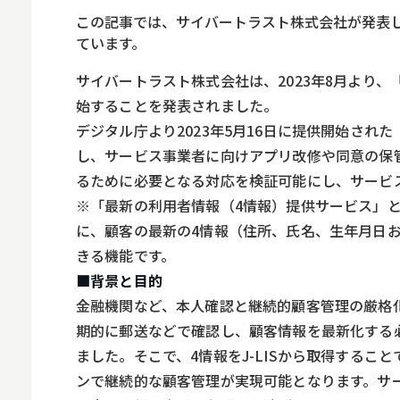
ロボット
この記事では、サイバートラスト株式会社が発表した
スマート物流
ています。
IoT
サイバートラスト株式会社は、2023年8月より、
始することを発表されました。
DX
デジタル庁より2023年5月16日に提供開始さ
ニュース
し、サービス事業者に向けアプリ改修や同意の保
デジタルサイネー
るために必要となる対応を検証可能にし、サービ
※「最新の利用者情報（4情報）提供サービス」
カメラ
に、顧客の最新の4情報（住所、氏名、生年月日お
Wi-Fi
きる機能です。
■背景と目的
SaaS
金融機関など、本人確認と継続的顧客管理の厳格
AI
期的に郵送などで確認し、顧客情報を最新化する
おすすめ
ました。そこで、4情報をJ-LISから取得する
ンで継続的な顧客管理が実現可能となります。サ
SIM