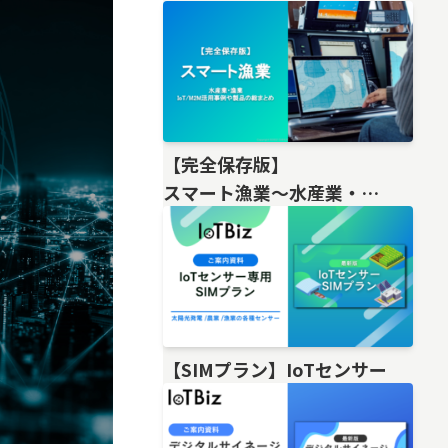
【完全保存版】
スマート漁業〜水産業・
漁業IoT/M2M活用事例や製品の総
【SIMプラン】IoTセンサー