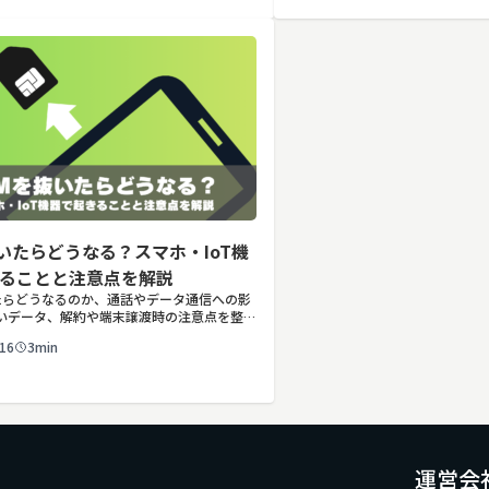
抜いたらどうなる？スマホ・IoT機
ることと注意点を解説
いたらどうなるのか、通話やデータ通信への影
いデータ、解約や端末譲渡時の注意点を整
人・IoT機器でSIMを抜いた場合の通信停
16
3min
回線管理の考え方まで、現場担当者向けにわ
説し […]
運営会