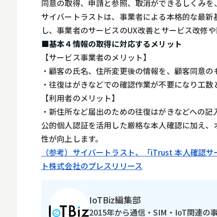
同意の取得、申請と参照、取消ができるしくみを
スマホ
サイバートラストは、事業者による本格的な最新
し、事業者のサービスのUX改善とサービス改修
■基本４情報の取得に対応するメリット
【サービス事業者のメリット】
・顧客の氏名、住所変更後の情報を、顧客同意の
・往復はがきなどでの確認作業が不要になり工数
【利用者のメリット】
・新住所など届出のための往復はがきなどへの記
公的個人認証を活用した厳格な本人確認に加え、
性が向上します。
（参考）サイバートラスト、「iTrust 本人確
ト株式会社のプレスリリース
IoTBiz編集部
2015年から通信・SIM・IoT関連