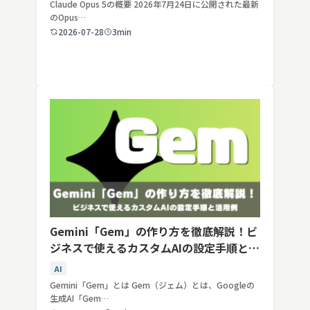
Claude Opus 5の概要 2026年7月24日に公開された最新
のOpus…
2026-07-28
3min
Gemini「Gem」の作り方を徹底解説！ビ
ジネスで使えるカスタムAIの設定手順と活
用例
AI
Gemini「Gem」とは Gem（ジェム）とは、Googleの
生成AI「Gem…