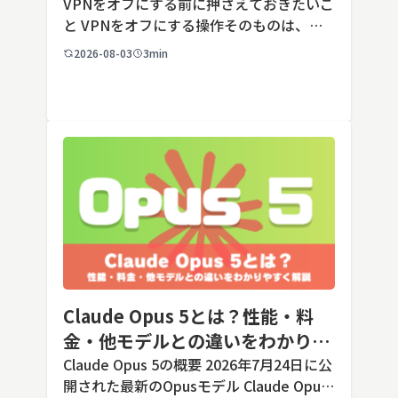
端末での注意点
VPNをオフにする前に押さえておきたいこ
と VPNをオフにする操作そのものは、ど
の端末でも数タップから数クリックで完了
2026-08-03
3min
します。ただし業務で使う端末の場合、手
順よりも「そもそも切ってよいのか」とい
う判断のほうが重要です。こ […]
Claude Opus 5とは？性能・料
金・他モデルとの違いをわかりや
すく解説
Claude Opus 5の概要 2026年7月24日に公
開された最新のOpusモデル Claude Opus