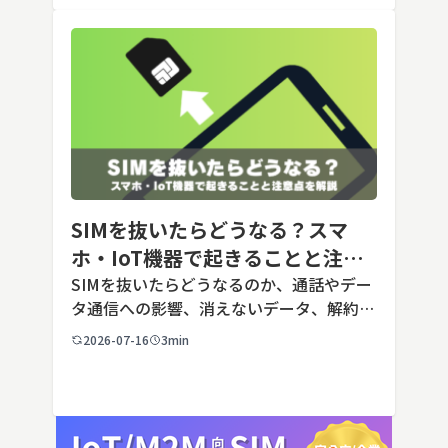
SIMを抜いたらどうなる？スマ
ホ・IoT機器で起きることと注意
点を解説
SIMを抜いたらどうなるのか、通話やデー
タ通信への影響、消えないデータ、解約や
端末譲渡時の注意点を整理。さらに法人・
2026-07-16
3min
IoT機器でSIMを抜いた場合の通信停止リ
スクと回線管理の考え方まで、現場担当者
向けにわかりやすく解説し […]