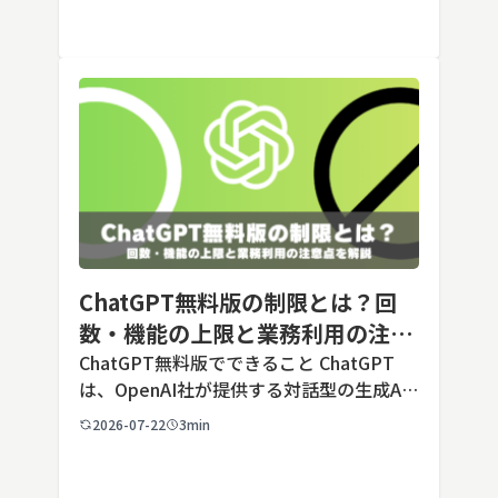
スタム指示」として登録しておくことで、
毎回長いプ […]
ChatGPT無料版の制限とは？回
数・機能の上限と業務利用の注意
点を解説【2026年最新】
ChatGPT無料版でできること ChatGPT
は、OpenAI社が提供する対話型の生成AI
サービスです。アカウントを登録すれば無
2026-07-22
3min
料で利用でき、2026年7月時点の無料版で
は、標準モデルとして「GPT-5.5 Insta
[…]