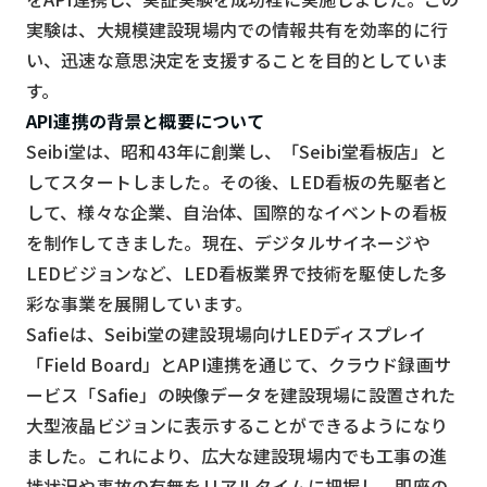
スマート物流
実験は、大規模建設現場内での情報共有を効率的に行
IoT
い、迅速な意思決定を支援することを目的としていま
す。
DX
API連携の背景と概要について
ニュース
Seibi堂は、昭和43年に創業し、「Seibi堂看板店」と
デジタルサイネージ
してスタートしました。その後、LED看板の先駆者と
して、様々な企業、自治体、国際的なイベントの看板
カメラ
を制作してきました。現在、デジタルサイネージや
Wi-Fi
LEDビジョンなど、LED看板業界で技術を駆使した多
彩な事業を展開しています。
SaaS
Safieは、Seibi堂の建設現場向けLEDディスプレイ
AI
「Field Board」とAPI連携を通じて、クラウド録画サ
おすすめ
ービス「Safie」の映像データを建設現場に設置された
大型液晶ビジョンに表示することができるようになり
SIM
ました。これにより、広大な建設現場内でも工事の進
スマホ
捗状況や事故の有無をリアルタイムに把握し、即座の