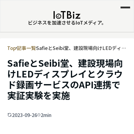
ビジネスを加速させるIoTメディア。
Top
記事一覧
SafieとSeibi堂、建設現場向けLEDディス
MVNE
プレイとクラウド録画サービスのAPI連携
SafieとSeibi堂、建設現場向
エッジ
で実証実験を実施
けLEDディスプレイとクラウ
LPWA
ド録画サービスのAPI連携で
DaaS
実証実験を実施
IaaS
PaaS
2023-09-26
2min
ビッグデータ
MNO