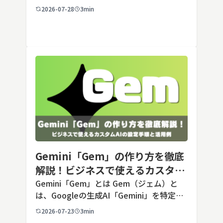
5は、米国のAI企業Anthropic（アンソロピ
2026-07-28
3min
ック）が2026年7月24日に公開した最新の
Opusクラス […]
Gemini「Gem」の作り方を徹底
解説！ビジネスで使えるカスタム
AIの設定手順と活用例
Gemini「Gem」とは Gem（ジェム）と
は、Googleの生成AI「Gemini」を特定の
用途に合わせてカスタマイズできる機能で
2026-07-23
3min
す。あらかじめ役割や回答のルールを「カ