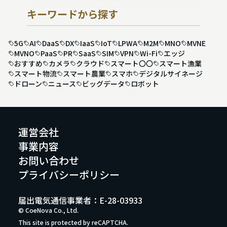
キーワードから探す
5G
AI
DaaS
DX
IaaS
IoT
LPWA
M2M
MNO
MVNE
MVNO
PaaS
PR
SaaS
SIM
VPN
Wi-Fi
エッジ
おすすめ
カメラ
クラウド
スマート〇〇
スマート漁業
スマート物流
スマート農業
スマホ
デジタルサイネージ
ドローン
ニュース
ビッグデータ
ロボット
運営会社
事業内容
お問い合わせ
プライバシーポリシー
届出電気通信事業者：E-28-03933
© CoeNova Co., Ltd.
This site is protected by reCAPTCHA.