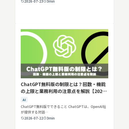
2026-07-23
3min
ChatGPT無料版の制限とは？回数・機能
の上限と業務利用の注意点を解説【2026
年最新】
AI
ChatGPT無料版でできること ChatGPTは、OpenAI社
が提供する対話…
2026-07-22
3min