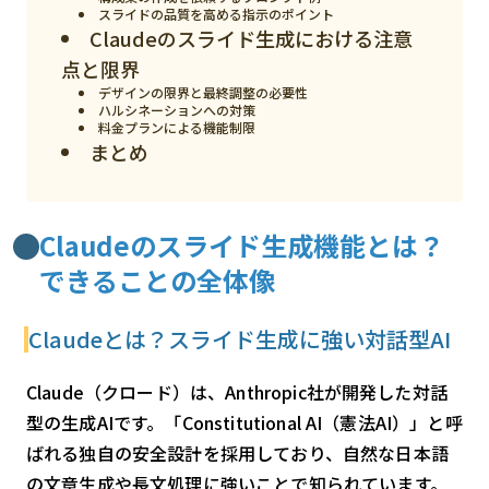
スライドの品質を高める指示のポイント
検索する
リセット
Claudeのスライド生成における注意
点と限界
デザインの限界と最終調整の必要性
ハルシネーションへの対策
料金プランによる機能制限
まとめ
Claudeのスライド生成機能とは？
できることの全体像
Claudeとは？スライド生成に強い対話型AI
Claude（クロード）は、Anthropic社が開発した対話
型の生成AIです。「Constitutional AI（憲法AI）」と呼
ばれる独自の安全設計を採用しており、自然な日本語
の文章生成や長文処理に強いことで知られています。