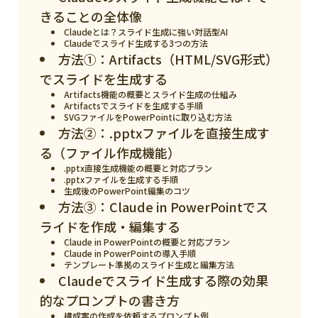
スマート物流
きることの全体像
Claudeとは？スライド生成に強い対話型AI
IoT
Claudeでスライド生成する3つの方法
方法①：Artifacts（HTML/SVG形式）
DX
でスライドを生成する
ニュース
Artifacts機能の概要とスライド生成の仕組み
Artifactsでスライドを生成する手順
デジタルサイネージ
SVGファイルをPowerPointに取り込む方法
方法②：.pptxファイルを直接生成す
カメラ
る（ファイル作成機能）
.pptx直接生成機能の概要と対応プラン
Wi-Fi
.pptxファイルを生成する手順
生成後のPowerPoint編集のコツ
SaaS
方法③：Claude in PowerPointでス
ライドを作成・編集する
AI
Claude in PowerPointの概要と対応プラン
Claude in PowerPointの導入手順
おすすめ
テンプレート準拠のスライド生成と編集方法
Claudeでスライド生成する際の効果
SIM
的なプロンプトの書き方
スマホ
構成案の作成を依頼するプロンプト例