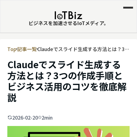
ビジネスを加速させるIoTメディア。
Top
記事一覧
Claudeでスライド生成する方法とは？3つ
MVNE
の作成手順とビジネス活用のコツを徹底
Claudeでスライド生成する
エッジ
解説
方法とは？3つの作成手順と
LPWA
ビジネス活用のコツを徹底解
DaaS
説
IaaS
PaaS
2026-02-20
2min
ビッグデータ
MNO