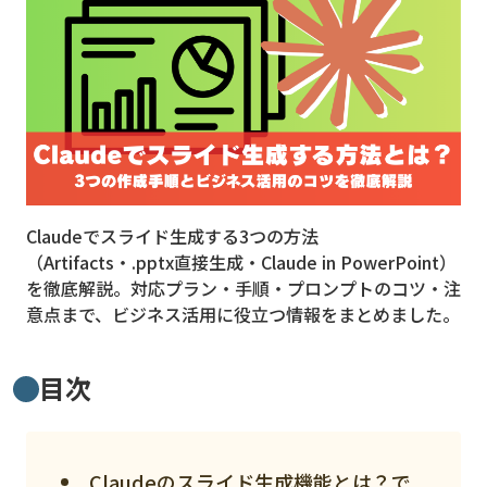
MVNO
スマート漁業
PR
5G
クラウド
Claudeでスライド生成する3つの方法
M2M
（Artifacts・.pptx直接生成・Claude in PowerPoint）
VPN
を徹底解説。対応プラン・手順・プロンプトのコツ・注
意点まで、ビジネス活用に役立つ情報をまとめました。
スマート〇〇
スマート農業
目次
ドローン
ロボット
Claudeのスライド生成機能とは？で