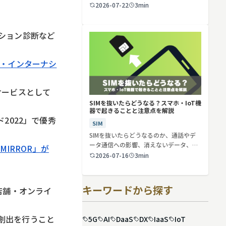
2026-07-22
3min
ション診断など
ナ・インターナシ
るサービスとして
SIMを抜いたらどうなる？スマホ・IoT機
器で起きることと注意点を解説
2022」で優秀
SIM
SIMを抜いたらどうなるのか、通話やデ
ータ通信への影響、消えないデータ、解
IRROR」が
約や端…
2026-07-16
3min
キーワードから探す
を店舗・オンライ
創出を行うこと
5G
AI
DaaS
DX
IaaS
IoT