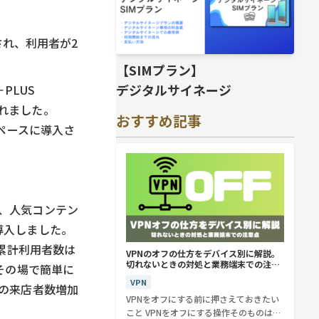
入され、利用者が2
【SIMプラン】
デジタルサイネージ
PLUS
されました。
おすすめ記事
事スペースに導入さ
、人気コンテン
を導入しました。
累計利用者数は
VPNのオフの仕方をデバイス別に解説。
切れないときの対処と業務端末での注意
その場で簡単に
点
VPN
の来店者数増加
VPNをオフにする前に押さえておきたい
こと VPNをオフにする操作そのものは、