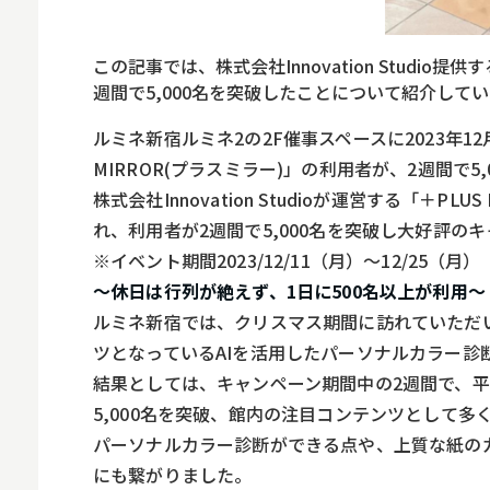
ロボット
スマート物流
この記事では、株式会社Innovation Studio
IoT
週間で5,000名を突破したことについて紹介して
DX
ルミネ新宿ルミネ2の2F催事スペースに2023年12月1
MIRROR(プラスミラー)」の利用者が、2週間
ニュース
株式会社Innovation Studioが運営する「＋
デジタルサイネー
れ、利用者が2週間で5,000名を突破し大好評の
カメラ
※イベント期間2023/12/11（月）～12/25（月）
～休日は行列が絶えず、1日に500名以上が利用～
Wi-Fi
ルミネ新宿では、クリスマス期間に訪れていただ
SaaS
ツとなっているAIを活用したパーソナルカラー診断が
結果としては、キャンペーン期間中の2週間で、平
AI
5,000名を突破、館内の注目コンテンツとして
おすすめ
パーソナルカラー診断ができる点や、上質な紙の
SIM
にも繋がりました。