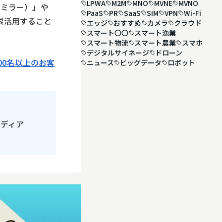
LPWA
M2M
MNO
MVNE
MVNO
スミラー）」や
PaaS
PR
SaaS
SIM
VPN
Wi-Fi
限活用すること
エッジ
おすすめ
カメラ
クラウド
スマート〇〇
スマート漁業
スマート物流
スマート農業
スマホ
デジタルサイネージ
ドローン
00名以上のお客
ニュース
ビッグデータ
ロボット
メディア