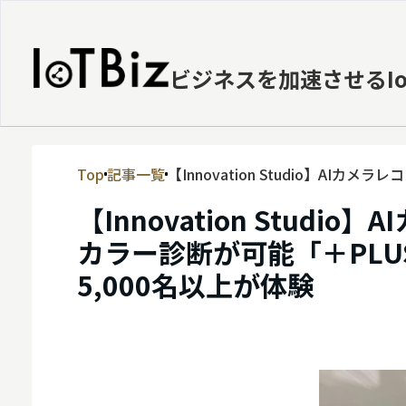
ビジネスを加速させるI
Top
記事一覧
【Innovation Studio】A
MVNE
新宿にて2週間で5,000名以上が体験
【Innovation Stu
エッジ
カラー診断が可能「＋PLU
LPWA
5,000名以上が体験
DaaS
IaaS
PaaS
ビッグデータ