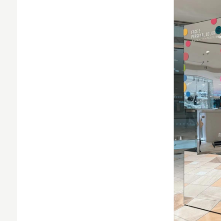
MNO
MVNO
スマート漁業
PR
5G
クラウド
M2M
VPN
スマート〇〇
スマート農業
ドローン