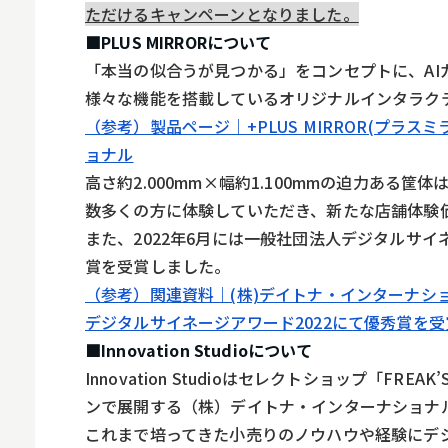
ただけるキャンペーンとなりました。
■PLUS MIRRORについて
「本当の似合うが見つかる」をコンセプトに、A
様々な機能を搭載しているオリジナルインタラク
（参考）製品ページ｜+PLUS MIRROR(プラ
ョナル
高さ約2.000mm×幅約1.100mmの迫力ある
数多くの方に体験していただき、新たな店舗体験
また、2022年6月には一般社団法人デジタルサイ
賞を受賞しました。
（参考）関連資料｜(株)デイトナ・インターナショ
デジタルサイネージアワード2022にて優秀賞を受
■Innovation Studioについて
Innovation Studioはセレクトショップ「F
ンで展開する（株）デイトナ・インターナショナ
これまで培ってきた小売りのノウハウや経験にデ