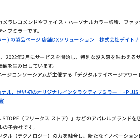
Iカメラレコメンドやフェイス・パーソナルカラー診断、ファッ
ティブミラーです。
スミラー) の製品ページ 店舗DXソリューション｜株式会社デイト
筐体は、2022年3月にサービスを開始し、特別な没入感を味わえ
価値を生み出しています。
ネージコンソーシアムが主催する「デジタルサイネージアワード
ナル、世界初のオリジナルインタラクティブミラー「+PLUS M
賞
REAK’S STORE（フリークス ストア）」などのアパレルブランド
ルの子会社です。
ジタル（テクノロジー）の力を融合し、新たなイノベーション