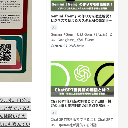
Gemini「Gem」の作り方を徹底解説！
ビジネスで使えるカスタムAIの設定手順
と活用例
AI
Gemini「Gem」とは Gem（ジェム）と
は、Googleの生成AI「Gem…
2026-07-23
3min
ります。自分に
ChatGPT無料版の制限とは？回数・機
能の上限と業務利用の注意点を解説
ことができるた
【2026年最新】
AI
ん体験いただ
ChatGPT無料版でできること ChatGPT
まにも喜んでい
は、OpenAI社が提供する対話…