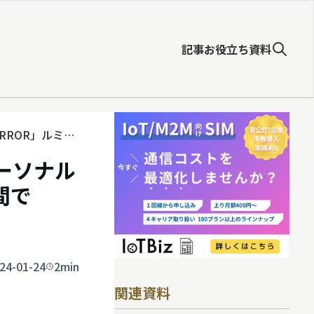
記事
お役立ち資料
IRROR」ルミネ
パーソナル
間で
24-01-24
2min
関連資料