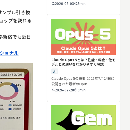
ど…
2026-08-03
3min
メサンプル引き換
検索する
リセット
ョップを訪れる
ネ新宿でも近日
ナショナル
Claude Opus 5とは？性能・料金・他モ
デルとの違いをわかりやすく解説
AI
Claude Opus 5の概要 2026年7月24日に
公開された最新のOpus…
2026-07-28
3min