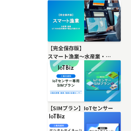
【完全保存版】
スマート漁業〜水産業・
漁業IoT/M2M活用事例や製品の総
【SIMプラン】IoTセンサー