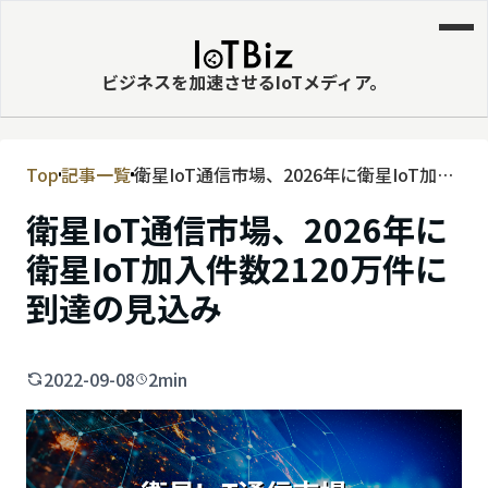
ビジネスを加速させるIoTメディア。
Top
記事一覧
衛星IoT通信市場、2026年に衛星IoT加入
MVNE
件数2120万件に到達の見込み
衛星IoT通信市場、2026年に
エッジ
衛星IoT加入件数2120万件に
LPWA
到達の見込み
DaaS
IaaS
2022-09-08
2min
PaaS
ビッグデータ
MNO