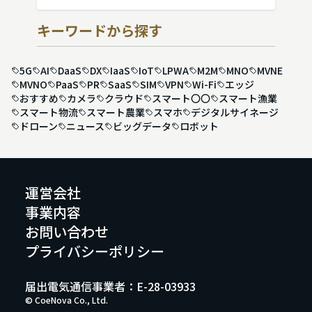
キーワードから探す
5G
AI
DaaS
DX
IaaS
IoT
LPWA
M2M
MNO
MVNE
MVNO
PaaS
PR
SaaS
SIM
VPN
Wi-Fi
エッジ
おすすめ
カメラ
クラウド
スマート〇〇
スマート漁業
スマート物流
スマート農業
スマホ
デジタルサイネージ
ドローン
ニュース
ビッグデータ
ロボット
運営会社
事業内容
お問い合わせ
プライバシーポリシー
届出電気通信事業者：E-28-03933
© CoeNova Co., Ltd.