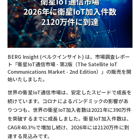
MVNO
スマート漁業
PR
5G
BERG Insight (ベルクインサイト) は、市場調査レポー
クラウド
ト「衛星IoT通信市場 - 第2版（The Satellite IoT
M2M
Communications Market - 2nd Edition）」の販売を開
始いたしました。
VPN
世界の衛星IoT通信市場は、安定したスピードで成長を
スマート〇〇
続けています。コロナによるパンデミックの影響があ
スマート農業
りつつも、世界の衛星IoT加入者数は2021年に390万件
を突破するまでに成長しました。衛星IoT加入件数は、
ドローン
CAGR40.3％で増加し続け、2026年には2120万件に到
ロボット
達する見込みです。