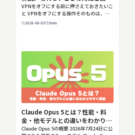
端末での注意点
VPNをオフにする前に押さえておきたいこ
と VPNをオフにする操作そのものは、ど
の端末でも数タップから数クリックで完了
2026-08-03
3min
します。ただし業務で使う端末の場合、手
順よりも「そもそも切ってよいのか」とい
う判断のほうが重要です。こ […]
Claude Opus 5とは？性能・料
金・他モデルとの違いをわかりや
すく解説
Claude Opus 5の概要 2026年7月24日に公