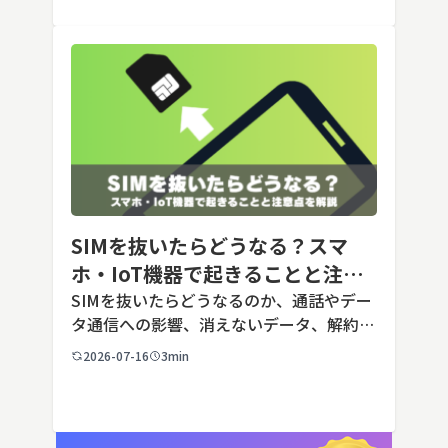
[…]
SIMを抜いたらどうなる？スマ
ホ・IoT機器で起きることと注意
点を解説
SIMを抜いたらどうなるのか、通話やデー
タ通信への影響、消えないデータ、解約や
端末譲渡時の注意点を整理。さらに法人・
2026-07-16
3min
IoT機器でSIMを抜いた場合の通信停止リ
スクと回線管理の考え方まで、現場担当者
向けにわかりやすく解説し […]