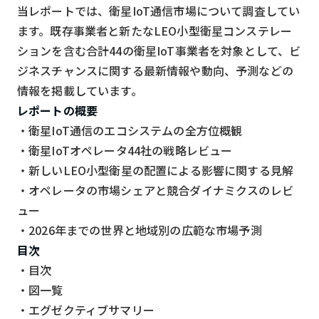
スマート物流
当レポートでは、衛星IoT通信市場について調査してい
ます。既存事業者と新たなLEO小型衛星コンステレー
IoT
ションを含む合計44の衛星IoT事業者を対象として、ビ
DX
ジネスチャンスに関する最新情報や動向、予測などの
情報を掲載しています。
ニュース
レポートの概要
デジタルサイネージ
・衛星IoT通信のエコシステムの全方位概観
カメラ
・衛星IoTオペレータ44社の戦略レビュー
・新しいLEO小型衛星の配置による影響に関する見解
Wi-Fi
・オペレータの市場シェアと競合ダイナミクスのレビ
SaaS
ュー
AI
・2026年までの世界と地域別の広範な市場予測
目次
おすすめ
・目次
SIM
・図一覧
・エグゼクティブサマリー
スマホ