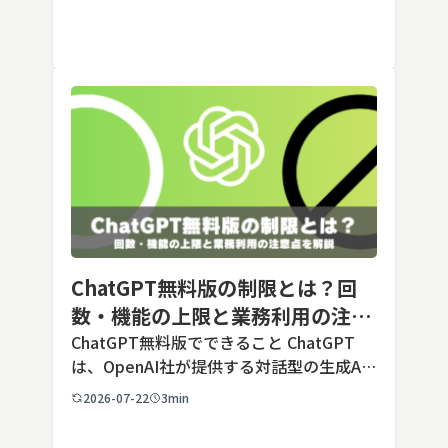
す。あらかじめ役割や回答のルールを「カ
スタム指示」として登録しておくことで、
毎回長いプ […]
ChatGPT無料版の制限とは？回
数・機能の上限と業務利用の注意
点を解説【2026年最新】
ChatGPT無料版でできること ChatGPT
は、OpenAI社が提供する対話型の生成AI
サービスです。アカウントを登録すれば無
2026-07-22
3min
料で利用でき、2026年7月時点の無料版で
は、標準モデルとして「GPT-5.5 Insta