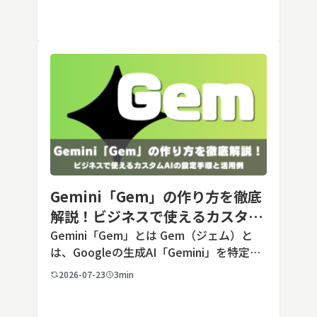
Opusクラス […]
Gemini「Gem」の作り方を徹底
解説！ビジネスで使えるカスタム
AIの設定手順と活用例
Gemini「Gem」とは Gem（ジェム）と
は、Googleの生成AI「Gemini」を特定の
用途に合わせてカスタマイズできる機能で
2026-07-23
3min
す。あらかじめ役割や回答のルールを「カ
スタム指示」として登録しておくことで、