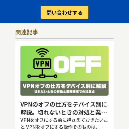
問い合わせする
関連記事
VPNのオフの仕方をデバイス別に
解説。切れないときの対処と業務
端末での注意点
VPNをオフにする前に押さえておきたいこ
と VPNをオフにする操作そのものは、ど