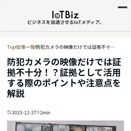
ビジネスを加速させるIoTメディア。
Top
記事一覧
防犯カメラの映像だけでは証拠不十
MVNE
分！？証拠として活用する際のポイント
防犯カメラの映像だけでは証
エッジ
や注意点を解説
拠不十分！？証拠として活用
LPWA
する際のポイントや注意点を
DaaS
解説
IaaS
PaaS
2023-12-27
2min
ビッグデータ
MNO