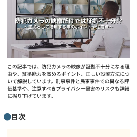
MVNO
スマート漁業
PR
5G
クラウド
この記事では、防犯カメラの映像が証拠不十分になる理
M2M
由や、証拠能力を高めるポイント、正しい設置方法につ
VPN
いて解説しています。刑事事件と民事事件での異なる評
価基準や、注意すべきプライバシー侵害のリスクも詳細
スマート〇〇
に掘り下げています。
スマート農業
目次
ドローン
ロボット