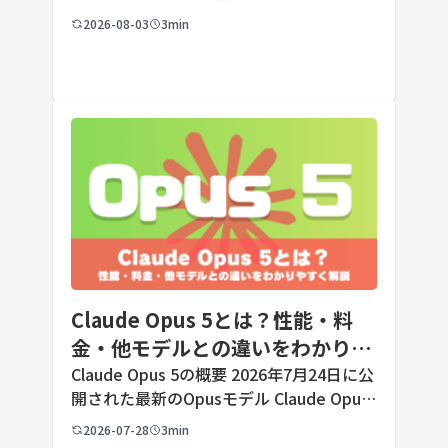
の端末でも数タップから数クリックで完了
2026-08-03
3min
します。ただし業務で使う端末の場合、手
順よりも「そもそも切ってよいのか」とい
う判断のほうが重要です。こ […]
Claude Opus 5とは？性能・料
金・他モデルとの違いをわかりや
すく解説
Claude Opus 5の概要 2026年7月24日に公
開された最新のOpusモデル Claude Opus
5は、米国のAI企業Anthropic（アンソロピ
2026-07-28
3min
ック）が2026年7月24日に公開した最新の