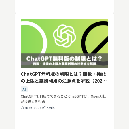
ChatGPT無料版の制限とは？回数・機能
の上限と業務利用の注意点を解説【2026
年最新】
AI
ChatGPT無料版でできること ChatGPTは、OpenAI社
が提供する対話…
2026-07-22
3min