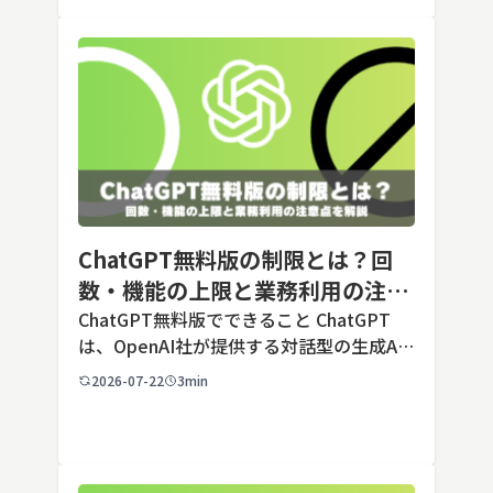
毎回長いプ […]
ChatGPT無料版の制限とは？回
数・機能の上限と業務利用の注意
点を解説【2026年最新】
ChatGPT無料版でできること ChatGPT
は、OpenAI社が提供する対話型の生成AI
サービスです。アカウントを登録すれば無
2026-07-22
3min
料で利用でき、2026年7月時点の無料版で
は、標準モデルとして「GPT-5.5 Insta
[…]