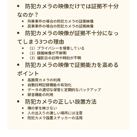
スマート物流
防犯カメラの映像だけでは証拠不十分
なのか？
IoT
刑事事件の場合の防犯カメラの証拠映像
民事事件の場合の防犯カメラの証拠映像
DX
防犯カメラの映像が証拠不十分になっ
ニュース
てしまう3つの理由
（1）プライバシーを侵害している
デジタルサイネージ
（2）録画映像が不鮮明
（3）撮影日の日時や時刻が不明
カメラ
防犯カメラの映像で証拠能力を高める
ポイント
Wi-Fi
高画質カメラの利用
自動日時記録機能の有効化
SaaS
データの適切な保管と定期的なバックアップ
録音機能の利用
AI
防犯カメラの正しい設置方法
隣の家を映さない
おすすめ
人の出入りの激しい場所には注意
防犯カメラ設置ステッカーの活用
SIM
スマホ