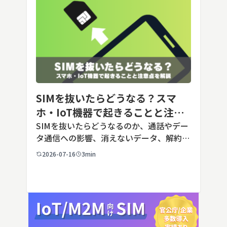
SIMを抜いたらどうなる？スマ
ホ・IoT機器で起きることと注意
点を解説
SIMを抜いたらどうなるのか、通話やデー
タ通信への影響、消えないデータ、解約や
端末譲渡時の注意点を整理。さらに法人・
2026-07-16
3min
IoT機器でSIMを抜いた場合の通信停止リ
スクと回線管理の考え方まで、現場担当者
向けにわかりやすく解説し […]