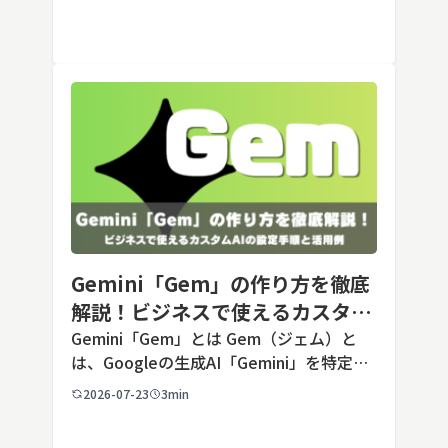
ック）が2026年7月24日に公開した最新の
Opusクラス […]
Gemini「Gem」の作り方を徹底
解説！ビジネスで使えるカスタム
AIの設定手順と活用例
Gemini「Gem」とは Gem（ジェム）と
は、Googleの生成AI「Gemini」を特定の
用途に合わせてカスタマイズできる機能で
2026-07-23
3min
す。あらかじめ役割や回答のルールを「カ
スタム指示」として登録しておくことで、