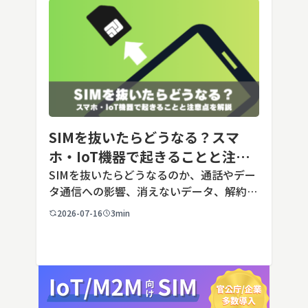
SIMを抜いたらどうなる？スマ
ホ・IoT機器で起きることと注意
点を解説
SIMを抜いたらどうなるのか、通話やデー
タ通信への影響、消えないデータ、解約や
端末譲渡時の注意点を整理。さらに法人・
2026-07-16
3min
IoT機器でSIMを抜いた場合の通信停止リ
スクと回線管理の考え方まで、現場担当者
向けにわかりやすく解説し […]