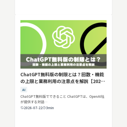
ChatGPT無料版の制限とは？回数・機能
の上限と業務利用の注意点を解説【2026
年最新】
AI
ChatGPT無料版でできること ChatGPTは、OpenAI社
が提供する対話…
2026-07-22
3min