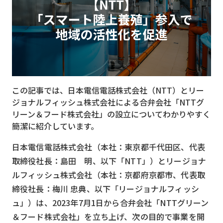
MVNO
スマート漁業
PR
5G
この記事では、日本電信電話株式会社（NTT）とリー
クラウド
ジョナルフィッシュ株式会社による合弁会社「NTTグ
M2M
リーン＆フード株式会社」の設立についてわかりやすく
簡潔に紹介しています。
VPN
日本電信電話株式会社（本社：東京都千代田区、代表
スマート〇〇
取締役社長：島田 明、以下「NTT」）とリージョナ
スマート農業
ルフィッシュ株式会社（本社：京都府京都市、代表取
締役社長：梅川 忠典、以下「リージョナルフィッシ
ドローン
ュ」）は、2023年7月1日から合弁会社「NTTグリーン
ロボット
＆フード株式会社」を立ち上げ、次の目的で事業を開