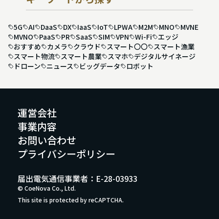
5G
AI
DaaS
DX
IaaS
IoT
LPWA
M2M
MNO
MVNE
MVNO
PaaS
PR
SaaS
SIM
VPN
Wi-Fi
エッジ
おすすめ
カメラ
クラウド
スマート〇〇
スマート漁業
スマート物流
スマート農業
スマホ
デジタルサイネージ
ドローン
ニュース
ビッグデータ
ロボット
運営会社
事業内容
お問い合わせ
プライバシーポリシー
届出電気通信事業者：E-28-03933
© CoeNova Co., Ltd.
This site is protected by reCAPTCHA.