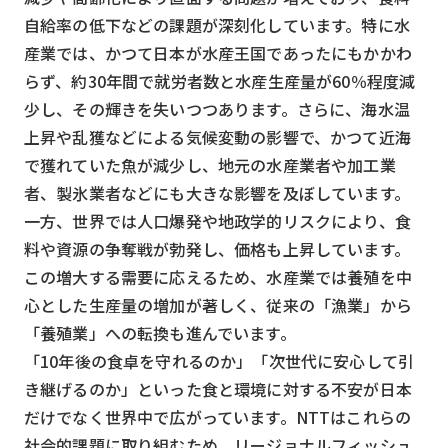
自給率の低下などの課題が深刻化しています。特に水
検索する
リセット
産業では、かつて日本が水産王国であったにもかかわ
らず、約30年間で就労者数と水産生産量が60％程度減
少し、その輝きを失いつつあります。さらに、海水温
上昇や乱獲などによる気候変動の影響で、かつて近海
で獲れていた魚が減少し、地元の水産業者や加工業
者、製氷業者などにも大きな影響を及ぼしています。
一方、世界では人口爆発や地政学的リスクにより、食
料や資源の争奪戦が勃発し、価格も上昇しています。
この増大する需要に応えるため、水産業では養殖を中
心とした生産量の増加が著しく、従来の「漁業」から
「養殖業」への転換も進んでいます。
「10年後の食卓を守れるのか」「次世代に安心して引
き継げるのか」といった食と環境に対する不安が日本
だけでなく世界中で広がっています。NTTはこれらの
社会的課題に取り組むため、リージョナルフィッシュ