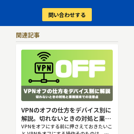
問い合わせする
関連記事
VPNのオフの仕方をデバイス別に
解説。切れないときの対処と業務
端末での注意点
VPNをオフにする前に押さえておきたいこ
と VPNをオフにする操作そのものは、ど