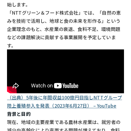
スマート物流
始します。
「NTTグリーン＆フード株式会社」では、「自然の恵
IoT
みを技術で活用し、地球と食の未来を形作る」という
DX
企業理念のもと、水産業の衰退、食料不足、環境問題
などの課題解決に貢献する事業展開を予定していま
ニュース
す。
デジタルサイネージ
カメラ
Wi-Fi
SaaS
AI
（出典）5年後に年間収益100億円目指しNTTグループ
陸上養殖参入を発表（2023年6月27日） – YouTube
おすすめ
背景と目的
SIM
現在、地域の主要産業である農林水産業は、就労者の
スマホ
減少や高齢化により直面する問題が増えており、食料