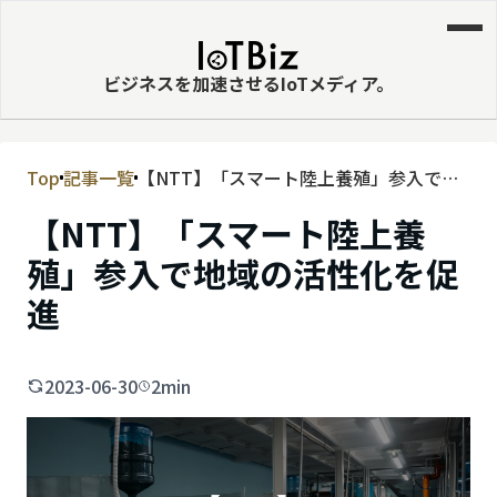
ビジネスを加速させるIoTメディア。
Top
記事一覧
【NTT】「スマート陸上養殖」参入で地
MVNE
域の活性化を促進
【NTT】「スマート陸上養
エッジ
殖」参入で地域の活性化を促
LPWA
進
DaaS
IaaS
2023-06-30
2min
PaaS
ビッグデータ
MNO