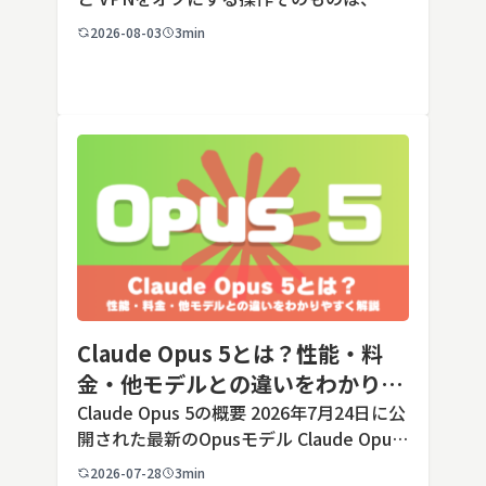
の端末でも数タップから数クリックで完了
2026-08-03
3min
します。ただし業務で使う端末の場合、手
順よりも「そもそも切ってよいのか」とい
う判断のほうが重要です。こ […]
Claude Opus 5とは？性能・料
金・他モデルとの違いをわかりや
すく解説
Claude Opus 5の概要 2026年7月24日に公
開された最新のOpusモデル Claude Opus
5は、米国のAI企業Anthropic（アンソロピ
2026-07-28
3min