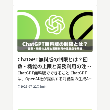
毎回長いプ […]
ChatGPT無料版の制限とは？回
数・機能の上限と業務利用の注意
点を解説【2026年最新】
ChatGPT無料版でできること ChatGPT
は、OpenAI社が提供する対話型の生成AI
サービスです。アカウントを登録すれば無
2026-07-22
3min
料で利用でき、2026年7月時点の無料版で
は、標準モデルとして「GPT-5.5 Insta
[…]