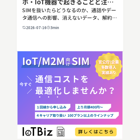
ホ・IoT機器で起きることと注意
点を解説
SIMを抜いたらどうなるのか、通話やデー
タ通信への影響、消えないデータ、解約や
端末譲渡時の注意点を整理。さらに法人・
2026-07-16
3min
IoT機器でSIMを抜いた場合の通信停止リ
スクと回線管理の考え方まで、現場担当者
向けにわかりやすく解説し […]