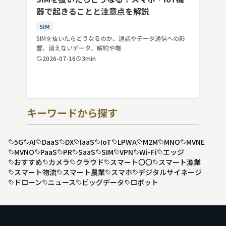
器で起きることと注意点を解説
SIM
SIMを抜いたらどうなるのか、通話やデータ通信への影
響、消えないデータ、解約や端…
2026-07-16
3min
キーワードから探す
5G
AI
DaaS
DX
IaaS
IoT
LPWA
M2M
MNO
MVNE
MVNO
PaaS
PR
SaaS
SIM
VPN
Wi-Fi
エッジ
おすすめ
カメラ
クラウド
スマート〇〇
スマート漁業
スマート物流
スマート農業
スマホ
デジタルサイネージ
ドローン
ニュース
ビッグデータ
ロボット