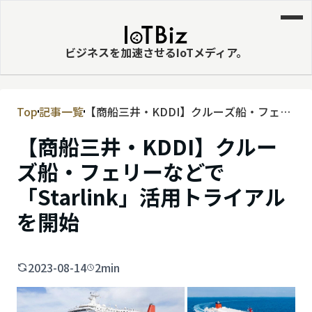
ビジネスを加速させるIoTメディア。
Top
記事一覧
【商船三井・KDDI】クルーズ船・フェリ
MVNE
ーなどで「Starlink」活用トライアルを開
【商船三井・KDDI】クルー
エッジ
始
ズ船・フェリーなどで
LPWA
「Starlink」活用トライアル
DaaS
を開始
IaaS
PaaS
2023-08-14
2min
ビッグデータ
MNO