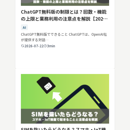
ChatGPT無料版の制限とは？回数・機能
の上限と業務利用の注意点を解説【2026
年最新】
AI
ChatGPT無料版でできること ChatGPTは、OpenAI社
が提供する対話…
2026-07-22
3min
SIMを抜いたらどうなる？スマホ・IoT機