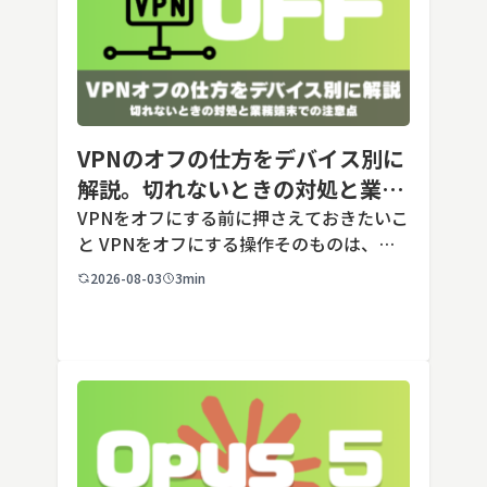
VPNのオフの仕方をデバイス別に
解説。切れないときの対処と業務
端末での注意点
VPNをオフにする前に押さえておきたいこ
と VPNをオフにする操作そのものは、ど
の端末でも数タップから数クリックで完了
2026-08-03
3min
します。ただし業務で使う端末の場合、手
順よりも「そもそも切ってよいのか」とい
う判断のほうが重要です。こ […]