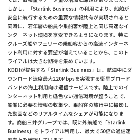
しかし、「Starlink Business」の利用により、船舶が
検索する
リセット
安全に航行するための重要な情報共有が実現されると
同時に、若年層の船員や乗船客が陸上と同じ高速なイ
ンターネット環境を享受できるようになります。特に
クルーズ船やフェリーの乗船客からの高速インターネ
ット利用に対する要望が増えていることから、このト
ライアルは大きな期待を集めています。
KDDIが提供する「Starlink Business」は、航海中にダ
ウンロード速度最大220Mbpsを実現する衛星ブロード
バンドの海上利用向け通信サービスです。陸上でのイ
ンターネット利用と遜色ない通信環境が整うことで、
船舶に必要な情報の収集や、乗船客の旅行中に撮影し
た動画などのリアルタイムなシェアが可能になりま
す。商船三井グループでは、既に外航船で「Starlink
Business」をトライアル利用し、最大で50倍の通信速
度向上を確認しています。