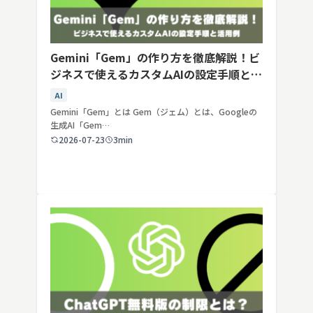
Gemini「Gem」の作り方を徹底解説！ビ
ジネスで使えるカスタムAIの設定手順と活
用例
AI
Gemini「Gem」とは Gem（ジェム）とは、Googleの
生成AI「Gem…
2026-07-23
3min