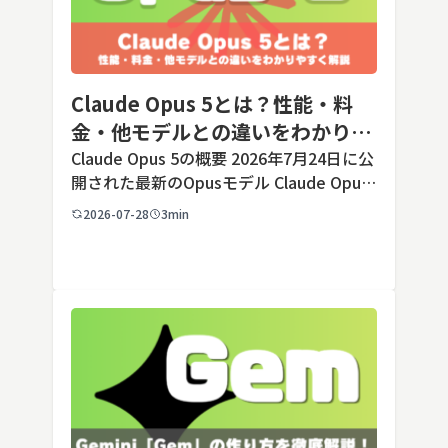
Claude Opus 5とは？性能・料
金・他モデルとの違いをわかりや
すく解説
Claude Opus 5の概要 2026年7月24日に公
開された最新のOpusモデル Claude Opus
5は、米国のAI企業Anthropic（アンソロピ
2026-07-28
3min
ック）が2026年7月24日に公開した最新の
Opusクラス […]