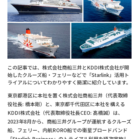
MVNO
スマート漁業
PR
5G
クラウド
この記事では、株式会社商船三井とKDDI株式会社が開
M2M
始したクルーズ船・フェリーなどで「Starlink」活用ト
VPN
ライアルについてわかりやすく簡潔に紹介しています。
スマート〇〇
東京都港区に本社を置く株式会社商船三井（代表取締
役社長: 橋本剛）と、東京都千代田区に本社を構える
スマート農業
KDDI株式会社（代表取締役社長CEO: 髙橋誠）は、
ドローン
2023年8月から、商船三井グループが運航するクルーズ
船、フェリー、内航RORO船での衛星ブロードバンド
ロボット
「Starlink Business」のトライアル利用を順次実施し