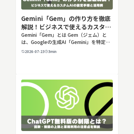
Gemini「Gem」の作り方を徹底
解説！ビジネスで使えるカスタム
AIの設定手順と活用例
Gemini「Gem」とは Gem（ジェム）と
は、Googleの生成AI「Gemini」を特定の
用途に合わせてカスタマイズできる機能で
2026-07-23
3min
す。あらかじめ役割や回答のルールを「カ
スタム指示」として登録しておくことで、
毎回長いプ […]