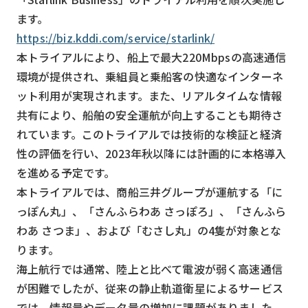
スマート物流
ます。
IoT
https://biz.kddi.com/service/starlink/
本トライアルにより、船上で最大220Mbpsの高速通信
DX
環境が提供され、乗組員と乗船客の快適なインターネ
ニュース
ット利用が実現されます。また、リアルタイムな情報
デジタルサイネージ
共有により、船舶の安全運航が向上することも期待さ
れています。このトライアルでは技術的な検証と経済
カメラ
性の評価を行い、2023年秋以降には計画的に本格導入
Wi-Fi
を進める予定です。
本トライアルでは、商船三井グループが運航する「に
SaaS
っぽん丸」、「さんふらわあ さっぽろ」、「さんふら
AI
わあ さつま」、および「むさし丸」の4隻が対象とな
おすすめ
ります。
海上航行では通常、陸上と比べて電波が弱く高速通信
SIM
が困難でしたが、従来の静止軌道衛星によるサービス
スマホ
では、情報量やデータ量の増加に課題がありました。