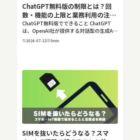
ChatGPT無料版の制限とは？回
数・機能の上限と業務利用の注意
点を解説【2026年最新】
ChatGPT無料版でできること ChatGPT
は、OpenAI社が提供する対話型の生成AI
サービスです。アカウントを登録すれば無
2026-07-22
3min
料で利用でき、2026年7月時点の無料版で
は、標準モデルとして「GPT-5.5 Insta
[…]
SIMを抜いたらどうなる？スマ