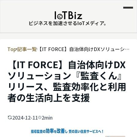
ビジネスを加速させるIoTメディア。
Top
記事一覧
【IT FORCE】自治体向けDXソリューシ
MVNE
ョン『監査くん』リリース、監査効率化
【IT FORCE】自治体向けDX
エッジ
と利用者の生活向上を支援
ソリューション『監査くん』
LPWA
リリース、監査効率化と利用
DaaS
者の生活向上を支援
IaaS
PaaS
2024-12-11
2min
ビッグデータ
MNO