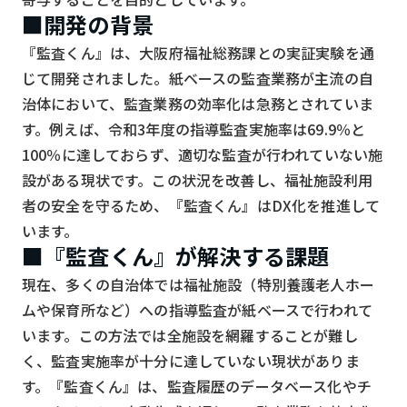
スマート物流
■開発の背景
IoT
『監査くん』は、大阪府福祉総務課との実証実験を通
じて開発されました。紙ベースの監査業務が主流の自
DX
治体において、監査業務の効率化は急務とされていま
ニュース
す。例えば、令和3年度の指導監査実施率は69.9％と
デジタルサイネージ
100％に達しておらず、適切な監査が行われていない施
設がある現状です。この状況を改善し、福祉施設利用
カメラ
者の安全を守るため、『監査くん』はDX化を推進して
Wi-Fi
います。
■『監査くん』が解決する課題
SaaS
現在、多くの自治体では福祉施設（特別養護老人ホー
AI
ムや保育所など）への指導監査が紙ベースで行われて
おすすめ
います。この方法では全施設を網羅することが難し
く、監査実施率が十分に達していない現状がありま
SIM
す。『監査くん』は、監査履歴のデータベース化やチ
スマホ