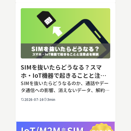
SIMを抜いたらどうなる？スマ
ホ・IoT機器で起きることと注意
点を解説
SIMを抜いたらどうなるのか、通話やデー
タ通信への影響、消えないデータ、解約や
端末譲渡時の注意点を整理。さらに法人・
2026-07-16
3min
IoT機器でSIMを抜いた場合の通信停止リ
スクと回線管理の考え方まで、現場担当者
向けにわかりやすく解説し […]