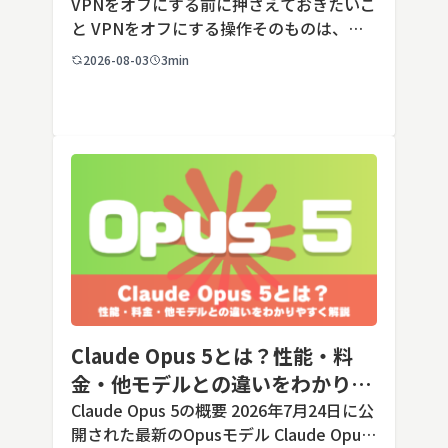
端末での注意点
VPNをオフにする前に押さえておきたいこ
と VPNをオフにする操作そのものは、ど
の端末でも数タップから数クリックで完了
2026-08-03
3min
します。ただし業務で使う端末の場合、手
順よりも「そもそも切ってよいのか」とい
う判断のほうが重要です。こ […]
Claude Opus 5とは？性能・料
金・他モデルとの違いをわかりや
すく解説
Claude Opus 5の概要 2026年7月24日に公
開された最新のOpusモデル Claude Opus