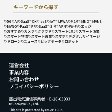
キーワードから探す
5G
AI
DaaS
DX
IaaS
IoT
LPWA
M2M
MNO
MVNE
MVNO
PaaS
PR
SaaS
SIM
VPN
Wi-Fi
エッジ
おすすめ
カメラ
クラウド
スマート〇〇
スマート漁業
スマート物流
スマート農業
スマホ
デジタルサイネージ
ドローン
ニュース
ビッグデータ
ロボット
運営会社
事業内容
お問い合わせ
プライバシーポリシー
届出電気通信事業者：E-28-03933
© CoeNova Co., Ltd.
This site is protected by reCAPTCHA.