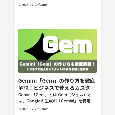
5は、米国のAI企業Anthropic（アンソロピ
2026-07-28
3min
ック）が2026年7月24日に公開した最新の
Opusクラス […]
Gemini「Gem」の作り方を徹底
解説！ビジネスで使えるカスタム
AIの設定手順と活用例
Gemini「Gem」とは Gem（ジェム）と
は、Googleの生成AI「Gemini」を特定の
用途に合わせてカスタマイズできる機能で
2026-07-23
3min
す。あらかじめ役割や回答のルールを「カ