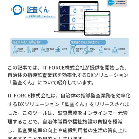
MVNO
スマート漁業
PR
5G
クラウド
この記事では、IT FORCE株式会社が提供を開始した、
M2M
自治体の指導監査業務を効率化するDXソリューション
VPN
『監査くん』について紹介しています。
スマート〇〇
IT FORCE株式会社は、自治体の指導監査業務を効率化
するDXソリューション『監査くん』をリリースされま
スマート農業
した。このツールは、監査業務をオンラインで一元管
ドローン
理することで、自治体職員や福祉施設の負担を軽減
し、監査実施率の向上や施設利用者の生活の質向上に
ロボット
寄与することを目的としています。