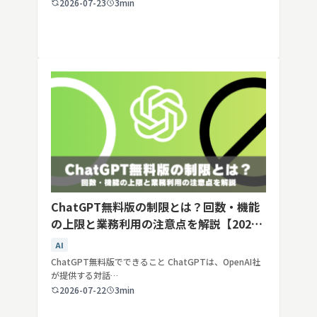
2026-07-23
3min
ChatGPT無料版の制限とは？回数・機能
の上限と業務利用の注意点を解説【2026
年最新】
AI
ChatGPT無料版でできること ChatGPTは、OpenAI社
が提供する対話…
2026-07-22
3min