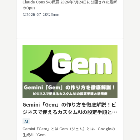
Claude Opus 5の概要 2026年7月24日に公開された最新
のOpus…
2026-07-28
3min
Gemini「Gem」の作り方を徹底解説！ビ
ジネスで使えるカスタムAIの設定手順と活
用例
AI
Gemini「Gem」とは Gem（ジェム）とは、Googleの
生成AI「Gem…