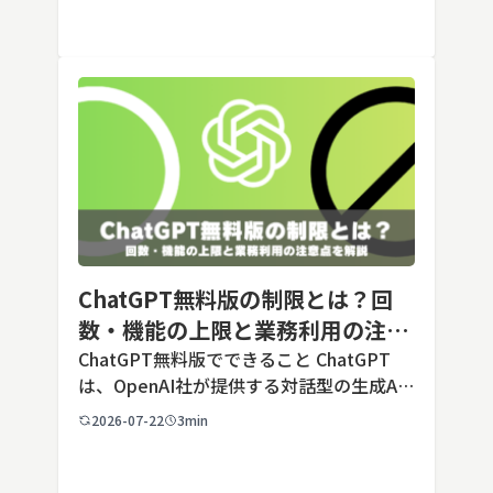
スタム指示」として登録しておくことで、
毎回長いプ […]
ChatGPT無料版の制限とは？回
数・機能の上限と業務利用の注意
点を解説【2026年最新】
ChatGPT無料版でできること ChatGPT
は、OpenAI社が提供する対話型の生成AI
サービスです。アカウントを登録すれば無
2026-07-22
3min
料で利用でき、2026年7月時点の無料版で
は、標準モデルとして「GPT-5.5 Insta
[…]