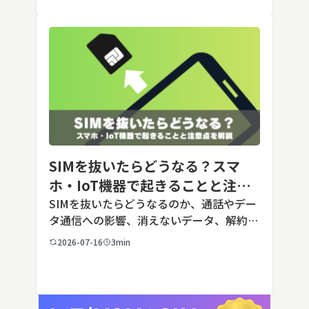
[…]
SIMを抜いたらどうなる？スマ
ホ・IoT機器で起きることと注意
点を解説
SIMを抜いたらどうなるのか、通話やデー
タ通信への影響、消えないデータ、解約や
端末譲渡時の注意点を整理。さらに法人・
2026-07-16
3min
IoT機器でSIMを抜いた場合の通信停止リ
スクと回線管理の考え方まで、現場担当者
向けにわかりやすく解説し […]