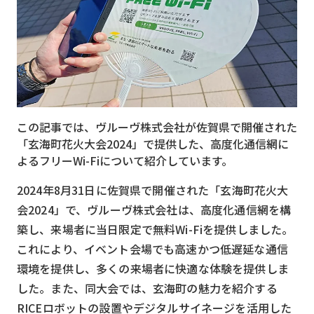
MVNO
スマート漁業
PR
5G
この記事では、ヴルーヴ株式会社が佐賀県で開催された
クラウド
「玄海町花火大会2024」で提供した、高度化通信網に
M2M
よるフリーWi-Fiについて紹介しています。
VPN
2024年8月31日に佐賀県で開催された「玄海町花火大
会2024」で、ヴルーヴ株式会社は、高度化通信網を構
スマート〇〇
築し、来場者に当日限定で無料Wi-Fiを提供しました。
スマート農業
これにより、イベント会場でも高速かつ低遅延な通信
ドローン
環境を提供し、多くの来場者に快適な体験を提供しま
した。また、同大会では、玄海町の魅力を紹介する
ロボット
RICEロボットの設置やデジタルサイネージを活用した