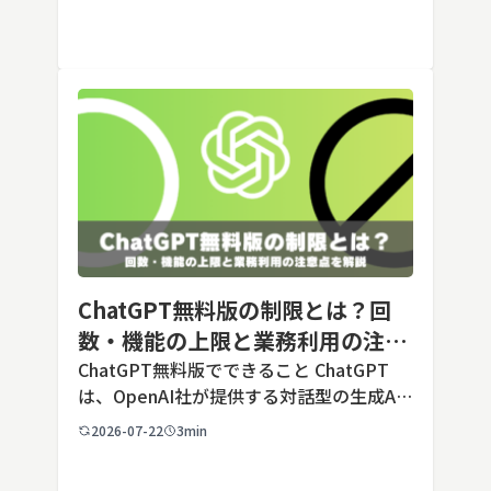
す。あらかじめ役割や回答のルールを「カ
スタム指示」として登録しておくことで、
毎回長いプ […]
ChatGPT無料版の制限とは？回
数・機能の上限と業務利用の注意
点を解説【2026年最新】
ChatGPT無料版でできること ChatGPT
は、OpenAI社が提供する対話型の生成AI
サービスです。アカウントを登録すれば無
2026-07-22
3min
料で利用でき、2026年7月時点の無料版で
は、標準モデルとして「GPT-5.5 Insta