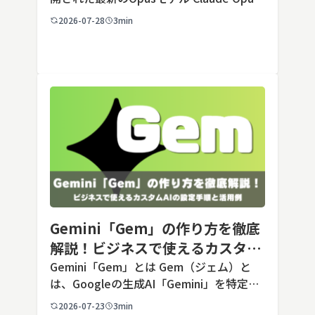
5は、米国のAI企業Anthropic（アンソロピ
2026-07-28
3min
ック）が2026年7月24日に公開した最新の
Opusクラス […]
Gemini「Gem」の作り方を徹底
解説！ビジネスで使えるカスタム
AIの設定手順と活用例
Gemini「Gem」とは Gem（ジェム）と
は、Googleの生成AI「Gemini」を特定の
用途に合わせてカスタマイズできる機能で
2026-07-23
3min