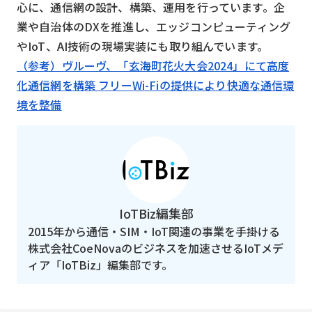
心に、通信網の設計、構築、運用を行っています。企
業や自治体のDXを推進し、エッジコンピューティング
やIoT、AI技術の現場実装にも取り組んでいます。
（参考）ヴルーヴ、「玄海町花火大会2024」にて高度
化通信網を構築 フリーWi-Fiの提供により快適な通信環
境を整備
IoTBiz編集部
2015年から通信・SIM・IoT関連の事業を手掛ける
株式会社CoeNovaのビジネスを加速させるIoTメデ
ィア「IoTBiz」編集部です。