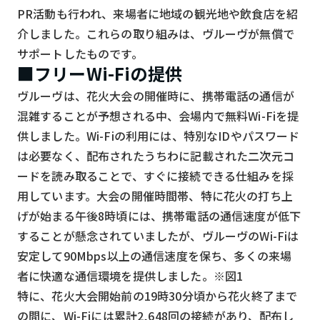
スマート物流
PR活動も行われ、来場者に地域の観光地や飲食店を紹
介しました。これらの取り組みは、ヴルーヴが無償で
IoT
サポートしたものです。
DX
■フリーWi-Fiの提供
ニュース
ヴルーヴは、花火大会の開催時に、携帯電話の通信が
混雑することが予想される中、会場内で無料Wi-Fiを提
デジタルサイネージ
供しました。Wi-Fiの利用には、特別なIDやパスワード
カメラ
は必要なく、配布されたうちわに記載された二次元コ
Wi-Fi
ードを読み取ることで、すぐに接続できる仕組みを採
用しています。大会の開催時間帯、特に花火の打ち上
SaaS
げが始まる午後8時頃には、携帯電話の通信速度が低下
AI
することが懸念されていましたが、ヴルーヴのWi-Fiは
安定して90Mbps以上の通信速度を保ち、多くの来場
おすすめ
者に快適な通信環境を提供しました。※図1
SIM
特に、花火大会開始前の19時30分頃から花火終了まで
スマホ
の間に、Wi-Fiには累計2,648回の接続があり、配布し