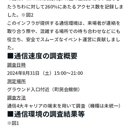
たうちわに対して260％にあたるアクセス数を記録しま
検索する
リセット
した。※図2
このインフラが提供する通信環境は、来場者が連絡を
取り合う際や、混雑する場所での待ち合わせなどにも
役立ち、安全でスムーズなイベント運営に貢献しまし
た。
■通信速度の調査概要
調査日時
2024年8月31日（土）15:00～21:00
測定場所
グラウンド入口付近（町民会館側）
調査方法
通信4大キャリアの端末を用いて調査（機種は未統一）
■通信環境の調査結果等
※図1