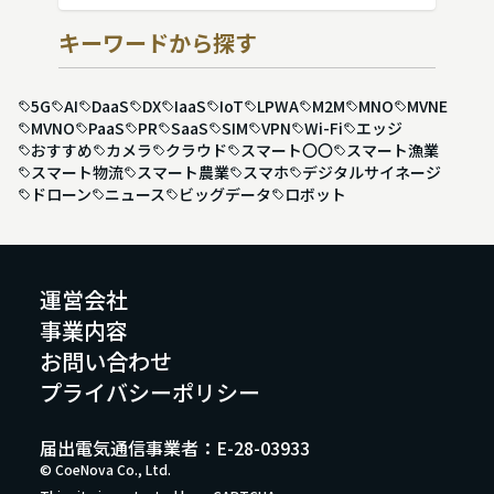
キーワードから探す
5G
AI
DaaS
DX
IaaS
IoT
LPWA
M2M
MNO
MVNE
MVNO
PaaS
PR
SaaS
SIM
VPN
Wi-Fi
エッジ
おすすめ
カメラ
クラウド
スマート〇〇
スマート漁業
スマート物流
スマート農業
スマホ
デジタルサイネージ
ドローン
ニュース
ビッグデータ
ロボット
運営会社
事業内容
お問い合わせ
プライバシーポリシー
届出電気通信事業者：E-28-03933
© CoeNova Co., Ltd.