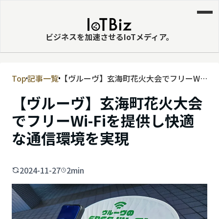
ビジネスを加速させるIoTメディア。
Top
記事一覧
【ヴルーヴ】玄海町花火大会でフリーWi-
MVNE
Fiを提供し快適な通信環境を実現
【ヴルーヴ】玄海町花火大会
エッジ
でフリーWi-Fiを提供し快適
LPWA
な通信環境を実現
DaaS
IaaS
2024-11-27
2min
PaaS
ビッグデータ
MNO