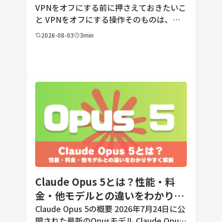
端末での注意点
VPNをオフにする前に押さえておきたいこ
と VPNをオフにする操作そのものは、ど
の端末でも数タップから数クリックで完了
2026-08-03
3min
します。ただし業務で使う端末の場合、手
順よりも「そもそも切ってよいのか」とい
う判断のほうが重要です。こ […]
Claude Opus 5とは？性能・料
金・他モデルとの違いをわかりや
すく解説
Claude Opus 5の概要 2026年7月24日に公
開された最新のOpusモデル Claude Opus