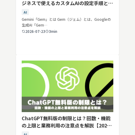
ジネスで使えるカスタムAIの設定手順と活
用例
AI
Gemini「Gem」とは Gem（ジェム）とは、Googleの
生成AI「Gem…
2026-07-23
3min
ChatGPT無料版の制限とは？回数・機能
の上限と業務利用の注意点を解説【2026
年最新】
AI