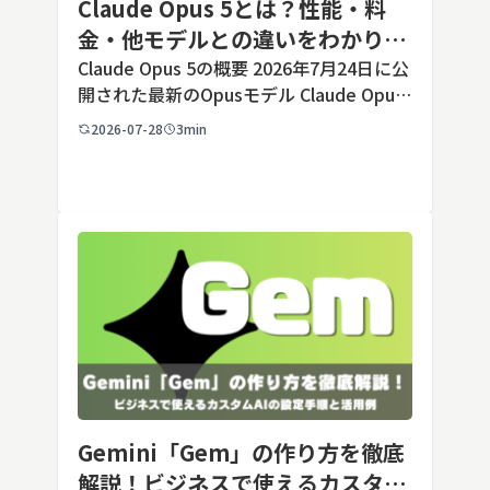
Claude Opus 5とは？性能・料
金・他モデルとの違いをわかりや
すく解説
Claude Opus 5の概要 2026年7月24日に公
開された最新のOpusモデル Claude Opus
5は、米国のAI企業Anthropic（アンソロピ
2026-07-28
3min
ック）が2026年7月24日に公開した最新の
Opusクラス […]
Gemini「Gem」の作り方を徹底
解説！ビジネスで使えるカスタム