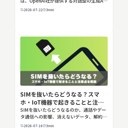
は、OpenAI社が提供する対話型の生成AI
サービスです。アカウントを登録すれば無
2026-07-22
3min
料で利用でき、2026年7月時点の無料版で
は、標準モデルとして「GPT-5.5 Insta
[…]
SIMを抜いたらどうなる？スマ
ホ・IoT機器で起きることと注意
点を解説
SIMを抜いたらどうなるのか、通話やデー
タ通信への影響、消えないデータ、解約や
端末譲渡時の注意点を整理。さらに法人・
2026-07-16
3min