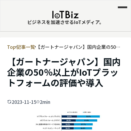
ビジネスを加速させるIoTメディア。
Top
記事一覧
【ガートナージャパン】国内企業の50％
MVNE
以上がIoTプラットフォームの評価や導入
【ガートナージャパン】国内
エッジ
企業の50％以上がIoTプラッ
LPWA
トフォームの評価や導入
DaaS
IaaS
2023-11-15
2min
PaaS
ビッグデータ
MNO