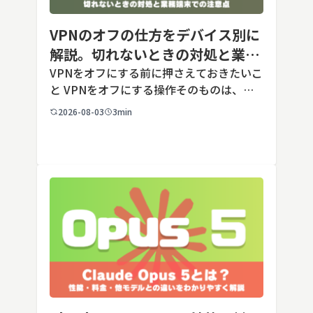
VPNのオフの仕方をデバイス別に
解説。切れないときの対処と業務
端末での注意点
VPNをオフにする前に押さえておきたいこ
と VPNをオフにする操作そのものは、ど
の端末でも数タップから数クリックで完了
2026-08-03
3min
します。ただし業務で使う端末の場合、手
順よりも「そもそも切ってよいのか」とい
う判断のほうが重要です。こ […]