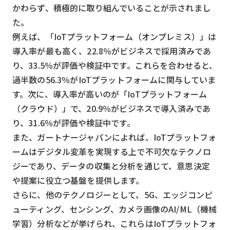
スマート物流
かわらず、積極的に取り組んでいることが示されまし
た。
IoT
例えば、「IoTプラットフォーム（オンプレミス）」は
DX
導入率が最も高く、22.8％がビジネスで採用済みであ
り、33.5％が評価や検証中です。これらを合わせると、
ニュース
過半数の56.3％がIoTプラットフォームに関与していま
デジタルサイネージ
す。次に、導入率が高いのが「IoTプラットフォーム
カメラ
（クラウド）」で、20.9％がビジネスで導入済みであ
り、31.6％が評価や検証中です。
Wi-Fi
また、ガートナージャパンによれば、IoTプラットフォ
SaaS
ームはデジタル変革を実現する上で不可欠なテクノロ
AI
ジーであり、データの収集と分析を通じて、意思決定
や提案に役立つ基盤を提供します。
おすすめ
さらに、他のテクノロジーとして、5G、エッジコンピ
SIM
ューティング、センシング、カメラ画像のAI/ML（機械
学習）分析などが挙げられ、これらはIoTプラットフォ
スマホ