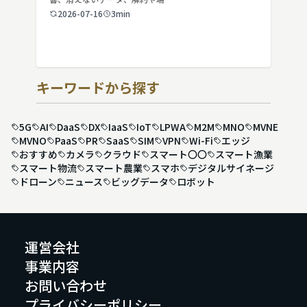
2026-07-16
3min
キーワードから探す
5G
AI
DaaS
DX
IaaS
IoT
LPWA
M2M
MNO
MVNE
MVNO
PaaS
PR
SaaS
SIM
VPN
Wi-Fi
エッジ
おすすめ
カメラ
クラウド
スマート〇〇
スマート漁業
スマート物流
スマート農業
スマホ
デジタルサイネージ
ドローン
ニュース
ビッグデータ
ロボット
運営会社
事業内容
お問い合わせ
プライバシーポリシー