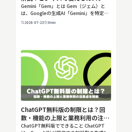
AIの設定手順と活用例
Gemini「Gem」とは Gem（ジェム）と
は、Googleの生成AI「Gemini」を特定の
用途に合わせてカスタマイズできる機能で
2026-07-23
3min
す。あらかじめ役割や回答のルールを「カ
スタム指示」として登録しておくことで、
毎回長いプ […]
ChatGPT無料版の制限とは？回
数・機能の上限と業務利用の注意
点を解説【2026年最新】
ChatGPT無料版でできること ChatGPT