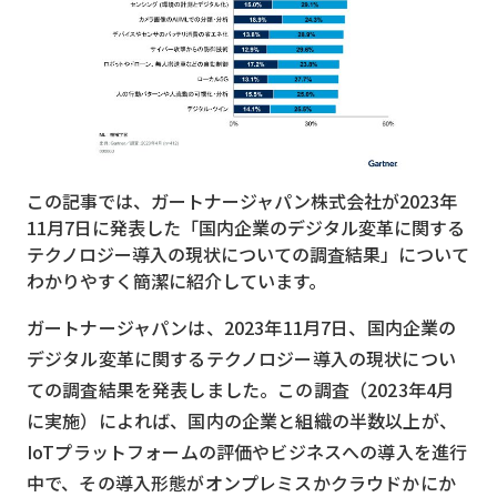
MVNO
スマート漁業
PR
5G
この記事では、ガートナージャパン株式会社が2023年
クラウド
11月7日に発表した「国内企業のデジタル変革に関する
M2M
テクノロジー導入の現状についての調査結果」について
わかりやすく簡潔に紹介しています。
VPN
ガートナージャパンは、2023年11月7日、国内企業の
スマート〇〇
デジタル変革に関するテクノロジー導入の現状につい
スマート農業
ての調査結果を発表しました。この調査（2023年4月
に実施）によれば、国内の企業と組織の半数以上が、
ドローン
IoTプラットフォームの評価やビジネスへの導入を進行
ロボット
中で、その導入形態がオンプレミスかクラウドかにか