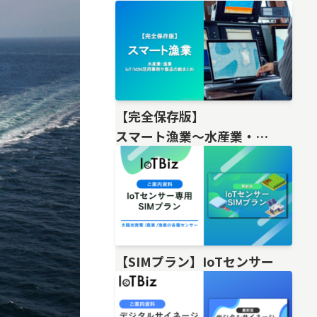
【完全保存版】
スマート漁業〜水産業・
漁業IoT/M2M活用事例や製品の総
【SIMプラン】IoTセンサー