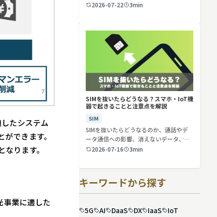
2026-07-22
3min
SIMを抜いたらどうなる？スマホ・IoT機
器で起きることと注意点を解説
SIM
適したシステム
SIMを抜いたらどうなるのか、通話やデ
とができます。
ータ通信への影響、消えないデータ、解
となります。
約や端…
2026-07-16
3min
キーワードから探す
光事業に適した
5G
AI
DaaS
DX
IaaS
IoT