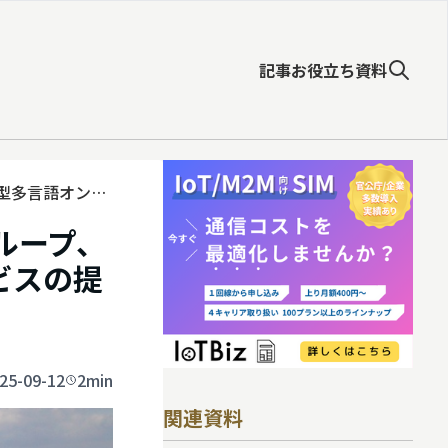
記事
お役立ち資料
S型多言語オンラ
ループ、
ビスの提
25-09-12
2min
関連資料