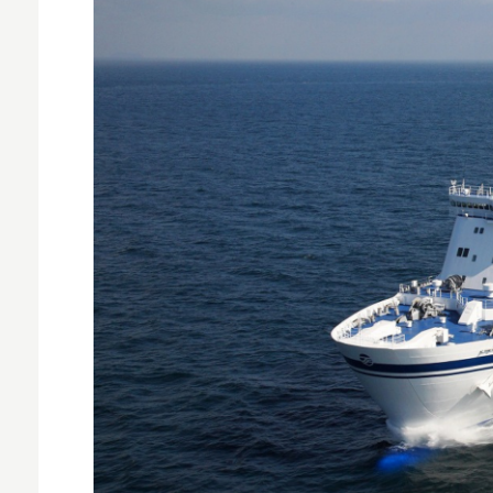
MNO
MVNO
スマート漁業
PR
5G
クラウド
M2M
VPN
スマート〇〇
スマート農業
ドローン