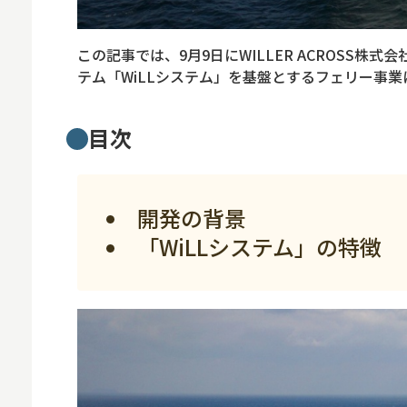
ロボット
スマート物流
この記事では、9月9日にWILLER ACROSS株式会
IoT
テム「WiLLシステム」を基盤とするフェリー事業
DX
目次
ニュース
デジタルサイネー
開発の背景
カメラ
「WiLLシステム」の特徴
Wi-Fi
SaaS
AI
おすすめ
SIM