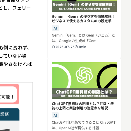
とし、フェリー
Gemini「Gem」の作り方を徹底解説！
ビジネスで使えるカスタムAIの設定手順
と活用例
AI
Gemini「Gem」とは Gem（ジェム）と
は、Googleの生成AI「Gem…
も例に洩れず、
2026-07-23
3min
していない場
費やさなければ
ChatGPT無料版の制限とは？回数・機
能の上限と業務利用の注意点を解説
【2026年最新】
AI
ChatGPT無料版でできること ChatGPT
は、OpenAI社が提供する対話…