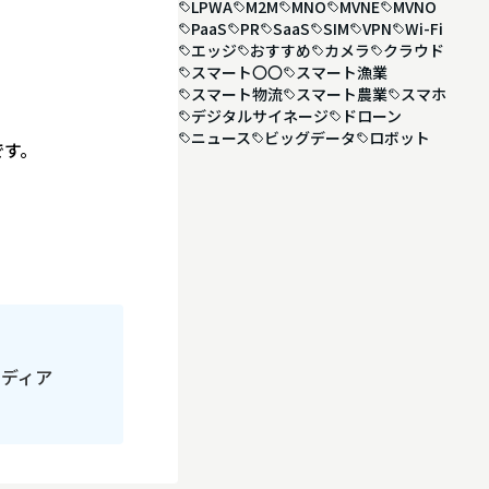
LPWA
M2M
MNO
MVNE
MVNO
PaaS
PR
SaaS
SIM
VPN
Wi-Fi
エッジ
おすすめ
カメラ
クラウド
スマート〇〇
スマート漁業
。
スマート物流
スマート農業
スマホ
デジタルサイネージ
ドローン
ニュース
ビッグデータ
ロボット
です。
メディア