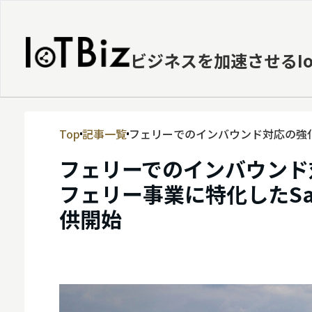
ビジネスを加速させるI
Top
記事一覧
フェリーでのインバウンド対応の強化
MVNE
イン販売サービスの提供開始
フェリーでのインバウンド対
エッジ
フェリー事業に特化したS
LPWA
供開始
DaaS
IaaS
PaaS
ビッグデータ