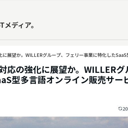
oTメディア。
に展望か。WILLERグループ、フェリー事業に特化したSaa
応の強化に展望か。WILLERグ
aaS型多言語オンライン販売サー
20