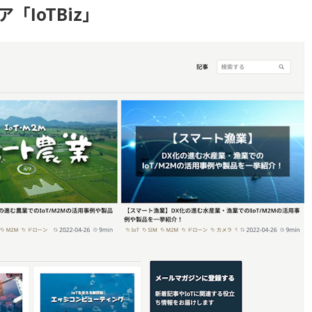
「IoTBiz」