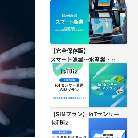
【完全保存版】
スマート漁業〜水産業・
漁業IoT/M2M活用事例や製品の総
【SIMプラン】IoTセンサー