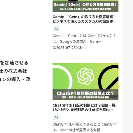
Gemini「Gem」の作り方を徹底解説！
ビジネスで使えるカスタムAIの設定手順
と活用例
AI
Gemini「Gem」とは Gem（ジェム）と
は、Googleの生成AI「Gem…
2026-07-23
3min
スを加速させる
社の株式会社
ョンの導入・運
ChatGPT無料版の制限とは？回数・機
能の上限と業務利用の注意点を解説
【2026年最新】
AI
ChatGPT無料版でできること ChatGPT
は、OpenAI社が提供する対話…