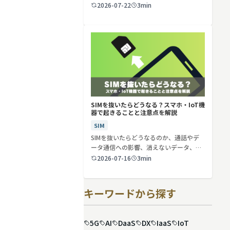
2026-07-22
3min
SIMを抜いたらどうなる？スマホ・IoT機
器で起きることと注意点を解説
SIM
SIMを抜いたらどうなるのか、通話やデ
ータ通信への影響、消えないデータ、解
約や端…
2026-07-16
3min
キーワードから探す
5G
AI
DaaS
DX
IaaS
IoT