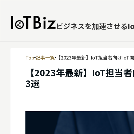
ビジネスを加速させるI
Top
記事一覧
【2023年最新】IoT担当者向けI
MVNE
【2023年最新】IoT担
エッジ
3選
LPWA
DaaS
IaaS
PaaS
ビッグデータ