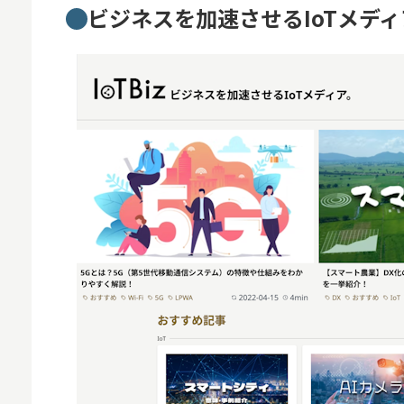
ビジネスを加速させるIoTメディア
スマホ