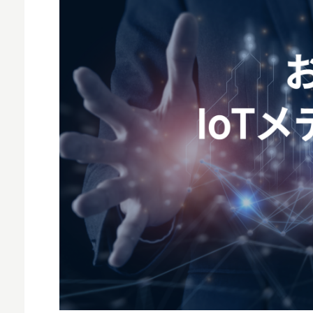
MNO
MVNO
スマート漁業
PR
5G
クラウド
M2M
VPN
スマート〇〇
スマート農業
ドローン