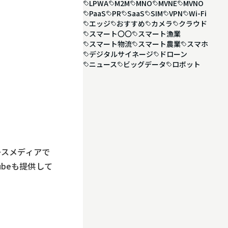
LPWA
M2M
MNO
MVNE
MVNO
PaaS
PR
SaaS
SIM
VPN
Wi-Fi
エッジ
おすすめ
カメラ
クラウド
スマート〇〇
スマート漁業
スマート物流
スマート農業
スマホ
デジタルサイネージ
ドローン
ニュース
ビッグデータ
ロボット
ースメディアで
beも提供して