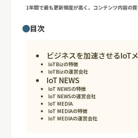
ロボット
1年間で最も更新頻度が高く、コンテンツ内容の質
スマート物流
IoT
目次
DX
ニュース
ビジネスを加速させるIoTメデ
デジタルサイネー
IoTBizの特徴
IoTBizの運営会社
カメラ
IoT NEWS
Wi-Fi
IoT NEWSの特徴
IoT NEWSの運営会社
SaaS
IoT MEDIA
AI
IoT MEDIAの特徴
IoT MEDIAの運営会社
おすすめ
SIM