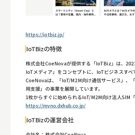
https://iotbiz.jp/
IoTBizの特徴
株式会社CoeNovaが提供する「IoTBiz」は、
IoTメディア」をコンセプトに、IoTビジネス
CoeNovaは、「IoT/M2M向け通信サービ
用支援」の事業を展開しています。
1枚からすぐに始められるIoT/M2M向け法人SIM「I
https://mvno.dxhub.co.jp/
IoTBizの運営会社
会社名：株式会社CoeNova