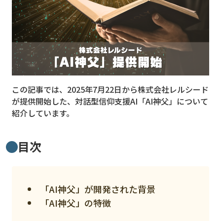
MVNO
スマート漁業
PR
5G
この記事では、2025年7月22日から株式会社レルシード
クラウド
が提供開始した、対話型信仰支援AI「AI神父」について
M2M
紹介しています。
VPN
目次
スマート〇〇
スマート農業
ドローン
「AI神父」が開発された背景
「AI神父」の特徴
ロボット