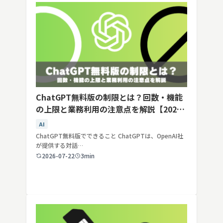
ChatGPT無料版の制限とは？回数・機能
の上限と業務利用の注意点を解説【2026
年最新】
AI
ChatGPT無料版でできること ChatGPTは、OpenAI社
が提供する対話…
2026-07-22
3min