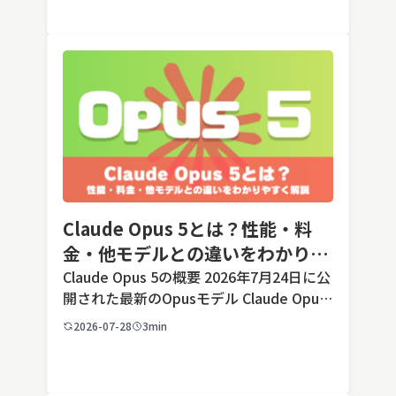
順よりも「そもそも切ってよいのか」とい
う判断のほうが重要です。こ […]
Claude Opus 5とは？性能・料
金・他モデルとの違いをわかりや
すく解説
Claude Opus 5の概要 2026年7月24日に公
開された最新のOpusモデル Claude Opus
5は、米国のAI企業Anthropic（アンソロピ
2026-07-28
3min
ック）が2026年7月24日に公開した最新の
Opusクラス […]