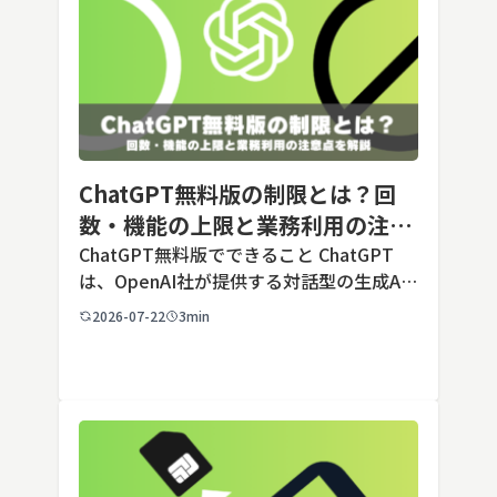
ChatGPT無料版の制限とは？回
数・機能の上限と業務利用の注意
点を解説【2026年最新】
ChatGPT無料版でできること ChatGPT
は、OpenAI社が提供する対話型の生成AI
サービスです。アカウントを登録すれば無
2026-07-22
3min
料で利用でき、2026年7月時点の無料版で
は、標準モデルとして「GPT-5.5 Insta
[…]