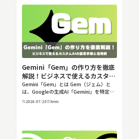
Gemini「Gem」の作り方を徹底
解説！ビジネスで使えるカスタム
AIの設定手順と活用例
Gemini「Gem」とは Gem（ジェム）と
は、Googleの生成AI「Gemini」を特定の
用途に合わせてカスタマイズできる機能で
2026-07-23
3min
す。あらかじめ役割や回答のルールを「カ
スタム指示」として登録しておくことで、
毎回長いプ […]