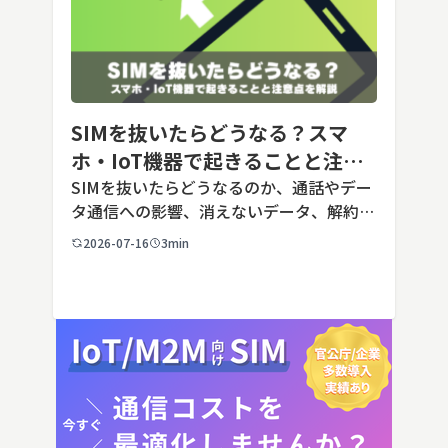
SIMを抜いたらどうなる？スマ
ホ・IoT機器で起きることと注意
点を解説
SIMを抜いたらどうなるのか、通話やデー
タ通信への影響、消えないデータ、解約や
端末譲渡時の注意点を整理。さらに法人・
2026-07-16
3min
IoT機器でSIMを抜いた場合の通信停止リ
スクと回線管理の考え方まで、現場担当者
向けにわかりやすく解説し […]