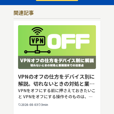
関連記事
VPNのオフの仕方をデバイス別に
解説。切れないときの対処と業務
端末での注意点
VPNをオフにする前に押さえておきたいこ
と VPNをオフにする操作そのものは、ど
の端末でも数タップから数クリックで完了
2026-08-03
3min
します。ただし業務で使う端末の場合、手