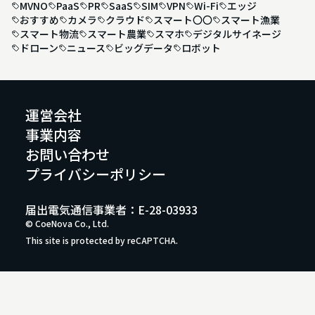
MVNO
PaaS
PR
SaaS
SIM
VPN
Wi-Fi
エッジ
おすすめ
カメラ
クラウド
スマート〇〇
スマート漁業
スマート物流
スマート農業
スマホ
デジタルサイネージ
ドローン
ニュース
ビッグデータ
ロボット
運営会社
事業内容
お問い合わせ
プライバシーポリシー
届出電気通信事業者：E-28-03933
© CoeNova Co., Ltd.
This site is protected by reCAPTCHA.