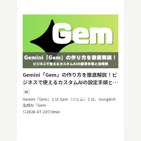
Gemini「Gem」の作り方を徹底解説！ビ
ジネスで使えるカスタムAIの設定手順と活
用例
AI
Gemini「Gem」とは Gem（ジェム）とは、Googleの
生成AI「Gem…
2026-07-23
3min