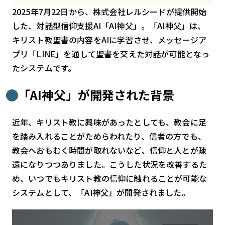
スマート物流
2025年7月22日から、株式会社レルシードが提供開始
IoT
した、対話型信仰支援AI「AI神父」。「AI神父」は、
キリスト教聖書の内容をAIに学習させ、メッセージア
DX
プリ「LINE」を通して聖書を交えた対話が可能となっ
ニュース
たシステムです。
デジタルサイネージ
「AI神父」が開発された背景
カメラ
近年、キリスト教に興味があったとしても、教会に足
Wi-Fi
を踏み入れることがためらわれたり、信者の方でも、
SaaS
教会へおもむく時間が取れないなど、信仰と人とが疎
AI
遠になりつつありました。こうした状況を改善するた
め、いつでもキリスト教の信仰に触れることが可能な
おすすめ
システムとして、「AI神父」が開発されました。
SIM
スマホ