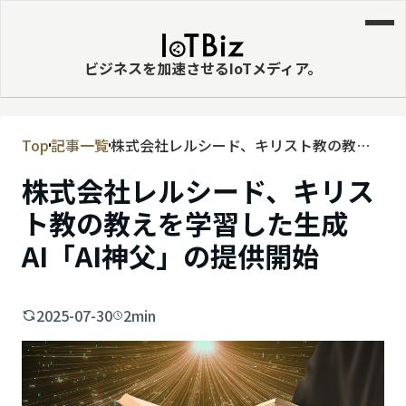
ビジネスを加速させるIoTメディア。
Top
記事一覧
株式会社レルシード、キリスト教の教え
MVNE
を学習した生成AI「AI神父」の提供開始
株式会社レルシード、キリス
エッジ
ト教の教えを学習した生成
LPWA
AI「AI神父」の提供開始
DaaS
IaaS
2025-07-30
2min
PaaS
ビッグデータ
MNO