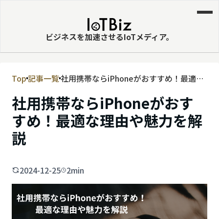
ビジネスを加速させるIoTメディア。
Top
記事一覧
社用携帯ならiPhoneがおすすめ！最適な
MVNE
理由や魅力を解説
社用携帯ならiPhoneがおす
エッジ
すめ！最適な理由や魅力を解
LPWA
説
DaaS
IaaS
2024-12-25
2min
PaaS
ビッグデータ
MNO