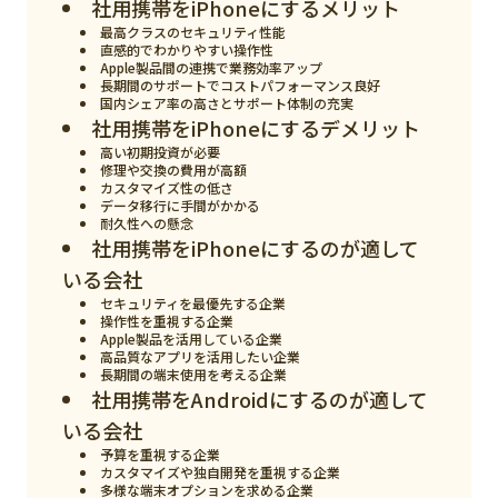
社用携帯をiPhoneにするメリット
スマート物流
最高クラスのセキュリティ性能
直感的でわかりやすい操作性
IoT
Apple製品間の連携で業務効率アップ
長期間のサポートでコストパフォーマンス良好
DX
国内シェア率の高さとサポート体制の充実
社用携帯をiPhoneにするデメリット
ニュース
高い初期投資が必要
修理や交換の費用が高額
デジタルサイネージ
カスタマイズ性の低さ
データ移行に手間がかかる
耐久性への懸念
カメラ
社用携帯をiPhoneにするのが適して
Wi-Fi
いる会社
セキュリティを最優先する企業
SaaS
操作性を重視する企業
Apple製品を活用している企業
AI
高品質なアプリを活用したい企業
長期間の端末使用を考える企業
社用携帯をAndroidにするのが適して
おすすめ
いる会社
SIM
予算を重視する企業
カスタマイズや独自開発を重視する企業
スマホ
多様な端末オプションを求める企業