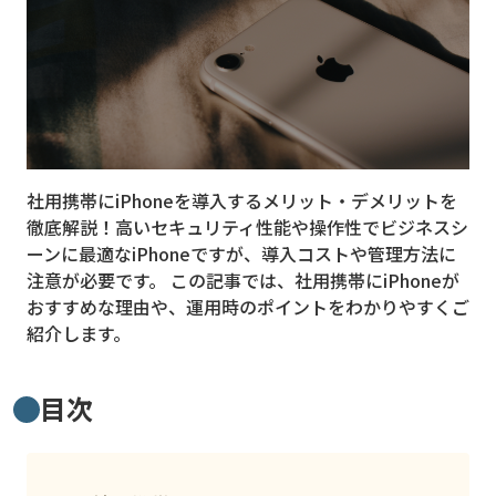
MVNO
スマート漁業
PR
5G
社用携帯にiPhoneを導入するメリット・デメリットを
クラウド
徹底解説！高いセキュリティ性能や操作性でビジネスシ
M2M
ーンに最適なiPhoneですが、導入コストや管理方法に
注意が必要です。 この記事では、社用携帯にiPhoneが
VPN
おすすめな理由や、運用時のポイントをわかりやすくご
紹介します。
スマート〇〇
スマート農業
目次
ドローン
ロボット