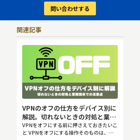
問い合わせする
関連記事
VPNのオフの仕方をデバイス別に
解説。切れないときの対処と業務
端末での注意点
VPNをオフにする前に押さえておきたいこ
と VPNをオフにする操作そのものは、ど