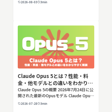
の端末でも数タップから数クリックで完了
2026-08-03
3min
します。ただし業務で使う端末の場合、手
順よりも「そもそも切ってよいのか」とい
う判断のほうが重要です。こ […]
Claude Opus 5とは？性能・料
金・他モデルとの違いをわかりや
すく解説
Claude Opus 5の概要 2026年7月24日に公
開された最新のOpusモデル Claude Opus
5は、米国のAI企業Anthropic（アンソロピ
2026-07-28
3min
ック）が2026年7月24日に公開した最新の