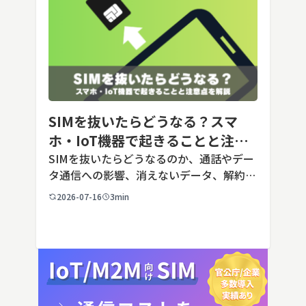
SIMを抜いたらどうなる？スマ
ホ・IoT機器で起きることと注意
点を解説
SIMを抜いたらどうなるのか、通話やデー
タ通信への影響、消えないデータ、解約や
端末譲渡時の注意点を整理。さらに法人・
2026-07-16
3min
IoT機器でSIMを抜いた場合の通信停止リ
スクと回線管理の考え方まで、現場担当者
向けにわかりやすく解説し […]