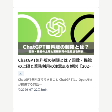
ChatGPT無料版の制限とは？回数・機能
の上限と業務利用の注意点を解説【2026
年最新】
AI
ChatGPT無料版でできること ChatGPTは、OpenAI社
が提供する対話…
2026-07-22
3min