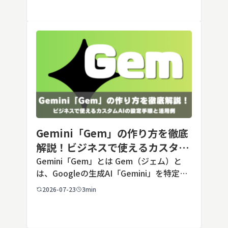
Opusクラス […]
Gemini「Gem」の作り方を徹底
解説！ビジネスで使えるカスタム
AIの設定手順と活用例
Gemini「Gem」とは Gem（ジェム）と
は、Googleの生成AI「Gemini」を特定の
用途に合わせてカスタマイズできる機能で
2026-07-23
3min
す。あらかじめ役割や回答のルールを「カ
スタム指示」として登録しておくことで、
毎回長いプ […]