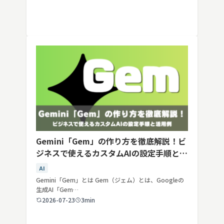
Gemini「Gem」の作り方を徹底解説！ビ
ジネスで使えるカスタムAIの設定手順と活
用例
AI
Gemini「Gem」とは Gem（ジェム）とは、Googleの
生成AI「Gem…
2026-07-23
3min