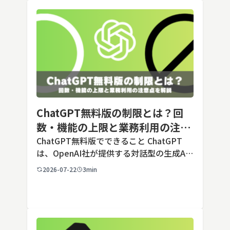
ChatGPT無料版の制限とは？回
数・機能の上限と業務利用の注意
点を解説【2026年最新】
ChatGPT無料版でできること ChatGPT
は、OpenAI社が提供する対話型の生成AI
サービスです。アカウントを登録すれば無
2026-07-22
3min
料で利用でき、2026年7月時点の無料版で
は、標準モデルとして「GPT-5.5 Insta
[…]