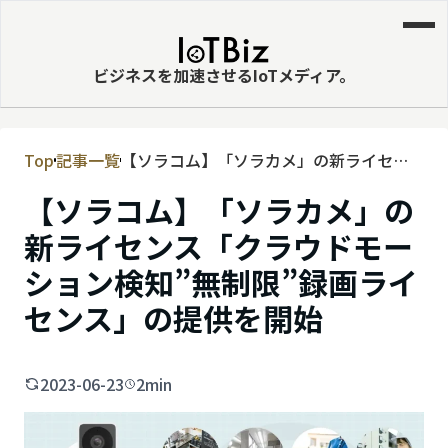
ビジネスを加速させるIoTメディア。
Top
記事一覧
【ソラコム】「ソラカメ」の新ライセン
MVNE
ス「クラウドモーション検知”無制限”録
【ソラコム】「ソラカメ」の
エッジ
画ライセンス」の提供を開始
新ライセンス「クラウドモー
LPWA
ション検知”無制限”録画ライ
DaaS
センス」の提供を開始
IaaS
PaaS
2023-06-23
2min
ビッグデータ
MNO