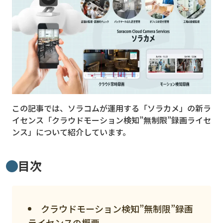
MVNO
スマート漁業
PR
5G
クラウド
この記事では、ソラコムが運用する「ソラカメ」の新ラ
M2M
イセンス「クラウドモーション検知”無制限”録画ライセ
VPN
ンス」について紹介しています。
スマート〇〇
目次
スマート農業
ドローン
クラウドモーション検知”無制限”録画
ロボット
ライセンスの概要