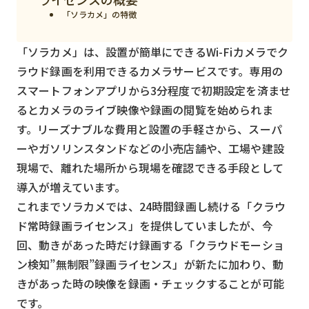
スマート物流
「ソラカメ」の特徴
IoT
「ソラカメ」は、設置が簡単にできるWi-Fiカメラでク
DX
ラウド録画を利用できるカメラサービスです。専用の
ニュース
スマートフォンアプリから3分程度で初期設定を済ませ
るとカメラのライブ映像や録画の閲覧を始められま
デジタルサイネージ
す。リーズナブルな費用と設置の手軽さから、スーパ
カメラ
ーやガソリンスタンドなどの小売店舗や、工場や建設
現場で、離れた場所から現場を確認できる手段として
Wi-Fi
導入が増えています。
SaaS
これまでソラカメでは、24時間録画し続ける「クラウ
AI
ド常時録画ライセンス」を提供していましたが、今
回、動きがあった時だけ録画する「クラウドモーショ
おすすめ
ン検知”無制限”録画ライセンス」が新たに加わり、動
SIM
きがあった時の映像を録画・チェックすることが可能
です。
スマホ