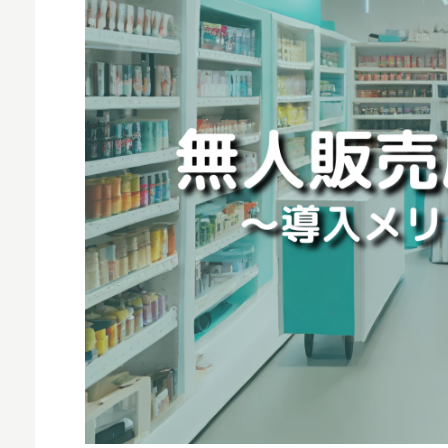
MNO
MVNO
スマート漁業
PR
5G
クラウド
M2M
VPN
スマート〇〇
スマート農業
ドローン