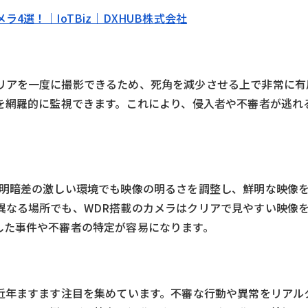
選！｜IoTBiz｜DXHUB株式会社
リアを一度に撮影できるため、死角を減少させる上で非常に有
体を網羅的に監視できます。これにより、侵入者や不審者が逃れ
、明暗差の激しい環境でも映像の明るさを調整し、鮮明な映像
異なる場所でも、WDR搭載のカメラはクリアで見やすい映像
した事件や不審者の特定が容易になります。
、近年ますます注目を集めています。不審な行動や異常をリアル