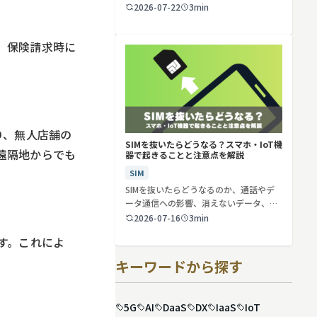
2026-07-22
3min
、保険請求時に
り、無人店舗の
SIMを抜いたらどうなる？スマホ・IoT機
遠隔地からでも
器で起きることと注意点を解説
SIM
SIMを抜いたらどうなるのか、通話やデ
ータ通信への影響、消えないデータ、解
約や端…
2026-07-16
3min
す。これによ
キーワードから探す
5G
AI
DaaS
DX
IaaS
IoT