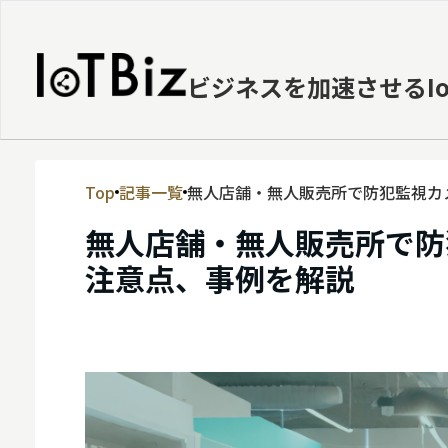
ビジネスを加速させるI
Top
記事一覧
無人店舗・無人販売所で防犯監視カ
MVNE
無人店舗・無人販売所で防
エッジ
注意点、事例を解説
LPWA
DaaS
IaaS
PaaS
ビッグデータ