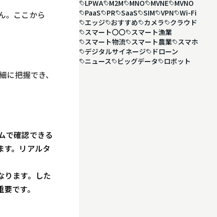
LPWA
M2M
MNO
MVNE
MVNO
PaaS
PR
SaaS
SIM
VPN
Wi-Fi
ん。ここから
エッジ
おすすめ
カメラ
クラウド
スマート〇〇
スマート漁業
スマート物流
スマート農業
スマホ
デジタルサイネージ
ドローン
ニュース
ビッグデータ
ロボット
詳細に把握でき、
ムで確認できる
ます。リアルタ
なります。した
重要です。