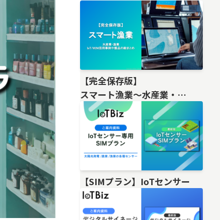
【完全保存版】
スマート漁業〜水産業・
漁業IoT/M2M活用事例や製品の総
【SIMプラン】IoTセンサー