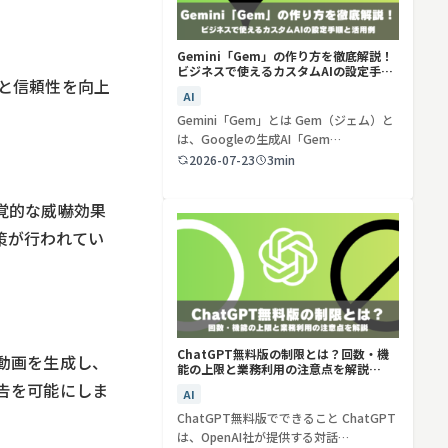
Gemini「Gem」の作り方を徹底解説！
ビジネスで使えるカスタムAIの設定手順
と信頼性を向上
と活用例
AI
Gemini「Gem」とは Gem（ジェム）と
は、Googleの生成AI「Gem…
2026-07-23
3min
覚的な威嚇効果
策が行われてい
ChatGPT無料版の制限とは？回数・機
動画を生成し、
能の上限と業務利用の注意点を解説
【2026年最新】
告を可能にしま
AI
ChatGPT無料版でできること ChatGPT
は、OpenAI社が提供する対話…