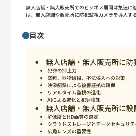
ロボット
無人店舗・無人販売所でのビジネス展開は急速に
スマート物流
は、無人店舗や販売所に防犯監視カメラを導入す
IoT
目次
DX
ニュース
無人店舗・無人販売所に防
デジタルサイネー
犯罪の抑止力
カメラ
盗難、器物破損、不法侵入への対策
Wi-Fi
映像記録による被害証拠の確保
リアルタイム監視の進化
SaaS
AIによる進化と犯罪検知
無人店舗・無人販売所に設
AI
解像度とHD画質の選定
おすすめ
クラウドストレージとデータセキュリテ
広角レンズの重要性
SIM