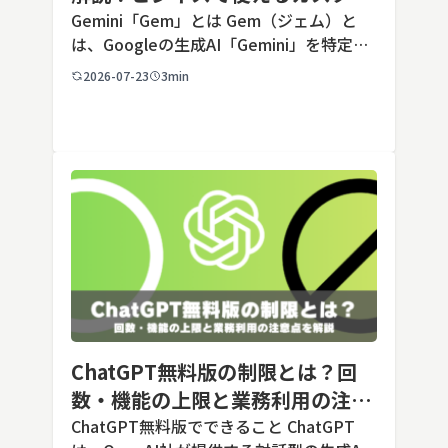
AIの設定手順と活用例
Gemini「Gem」とは Gem（ジェム）と
は、Googleの生成AI「Gemini」を特定の
用途に合わせてカスタマイズできる機能で
2026-07-23
3min
す。あらかじめ役割や回答のルールを「カ
スタム指示」として登録しておくことで、
毎回長いプ […]
ChatGPT無料版の制限とは？回
数・機能の上限と業務利用の注意
点を解説【2026年最新】
ChatGPT無料版でできること ChatGPT