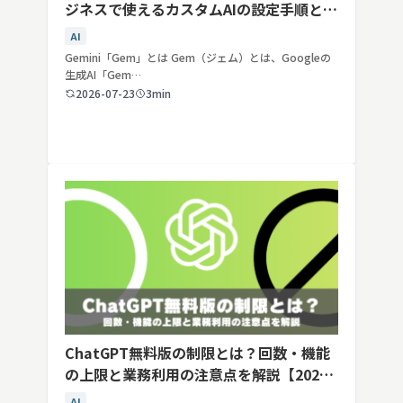
ジネスで使えるカスタムAIの設定手順と活
用例
AI
Gemini「Gem」とは Gem（ジェム）とは、Googleの
生成AI「Gem…
2026-07-23
3min
ChatGPT無料版の制限とは？回数・機能
の上限と業務利用の注意点を解説【2026
年最新】
AI