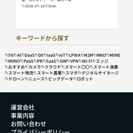
2026-07-16
3min
キーワードから探す
5G
AI
DaaS
DX
IaaS
IoT
LPWA
M2M
MNO
MVNE
MVNO
PaaS
PR
SaaS
SIM
VPN
Wi-Fi
エッジ
おすすめ
カメラ
クラウド
スマート〇〇
スマート漁業
スマート物流
スマート農業
スマホ
デジタルサイネージ
ドローン
ニュース
ビッグデータ
ロボット
運営会社
事業内容
お問い合わせ
プライバシーポリシー