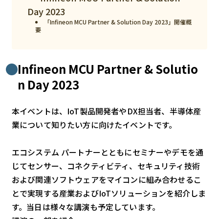
スマート物流
Day 2023
「Infineon MCU Partner & Solution Day 2023」開催概
IoT
要
DX
ニュース
Infineon MCU Partner & Solutio
デジタルサイネージ
n Day 2023
カメラ
本イベントは、IoT製品開発者やDX担当者、半導体産
Wi-Fi
業について知りたい方に向けたイベントです。
SaaS
エコシステム パートナーとともにセミナーやデモを通
AI
じてセンサー、コネクティビティ、セキュリティ技術
おすすめ
および関連ソフトウェアをマイコンに組み合わせるこ
とで実現する産業およびIoTソリューションを紹介しま
SIM
す。当日は様々な講演も予定しています。
スマホ