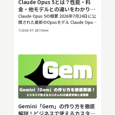
Claude Opus 5とは？性能・料
金・他モデルとの違いをわかりや
すく解説
Claude Opus 5の概要 2026年7月24日に公
開された最新のOpusモデル Claude Opus
5は、米国のAI企業Anthropic（アンソロピ
2026-07-28
3min
ック）が2026年7月24日に公開した最新の
Opusクラス […]
Gemini「Gem」の作り方を徹底
解説！ビジネスで使えるカスタム