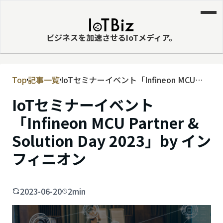
ビジネスを加速させるIoTメディア。
Top
記事一覧
IoTセミナーイベント「Infineon MCU
MVNE
Partner & Solution Day 2023」by インフ
IoTセミナーイベント
エッジ
ィニオン
「Infineon MCU Partner &
LPWA
Solution Day 2023」by イン
DaaS
フィニオン
IaaS
PaaS
2023-06-20
2min
ビッグデータ
MNO