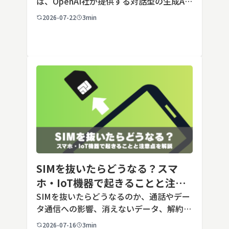
は、OpenAI社が提供する対話型の生成AI
サービスです。アカウントを登録すれば無
2026-07-22
3min
料で利用でき、2026年7月時点の無料版で
は、標準モデルとして「GPT-5.5 Insta
[…]
SIMを抜いたらどうなる？スマ
ホ・IoT機器で起きることと注意
点を解説
SIMを抜いたらどうなるのか、通話やデー
タ通信への影響、消えないデータ、解約や
端末譲渡時の注意点を整理。さらに法人・
2026-07-16
3min