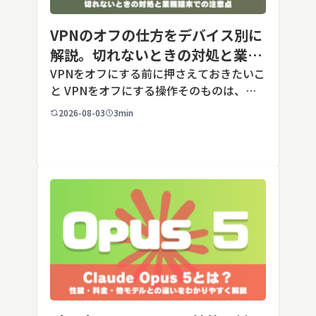
VPNのオフの仕方をデバイス別に
解説。切れないときの対処と業務
端末での注意点
VPNをオフにする前に押さえておきたいこ
と VPNをオフにする操作そのものは、ど
の端末でも数タップから数クリックで完了
2026-08-03
3min
します。ただし業務で使う端末の場合、手
順よりも「そもそも切ってよいのか」とい
う判断のほうが重要です。こ […]