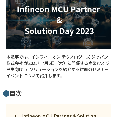
MVNO
スマート漁業
PR
5G
クラウド
本記事では、インフィニオン テクノロジーズ ジャパン
M2M
株式会社 が2023年7月6日（木）に開催する産業および
VPN
民生向けIoTソリューションを紹介する対面のセミナー
イベントについて紹介します。
スマート〇〇
スマート農業
目次
ドローン
ロボット
Infineon MCU Partner & Solution