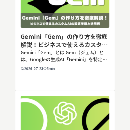
Gemini「Gem」の作り方を徹底
解説！ビジネスで使えるカスタム
AIの設定手順と活用例
Gemini「Gem」とは Gem（ジェム）と
は、Googleの生成AI「Gemini」を特定の
用途に合わせてカスタマイズできる機能で
2026-07-23
3min
す。あらかじめ役割や回答のルールを「カ
スタム指示」として登録しておくことで、
毎回長いプ […]