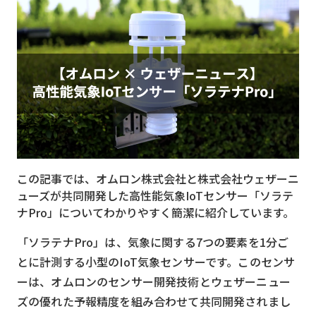
MVNO
スマート漁業
PR
5G
クラウド
M2M
この記事では、オムロン株式会社と株式会社ウェザーニ
VPN
ューズが共同開発した高性能気象IoTセンサー「ソラテ
ナPro」についてわかりやすく簡潔に紹介しています。
スマート〇〇
スマート農業
「ソラテナPro」は、気象に関する7つの要素を1分ご
とに計測する小型のIoT気象センサーです。このセンサ
ドローン
ーは、オムロンのセンサー開発技術とウェザーニュー
ロボット
ズの優れた予報精度を組み合わせて共同開発されまし