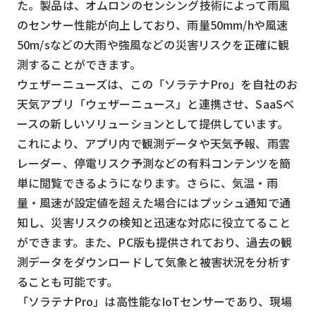
た。製品は、オムロンのセンシング技術によって雨風
スマート物流
のセンサー性能が向上しており、雨量50mm/hや風速
IoT
50m/sなどの大雨や強風などの災害リスクを正確に観
DX
測することができます。
ウェザーニューズは、この「ソラテナPro」を自社のお
ニュース
天気アプリ「ウェザーニュース」と連携させ、SaaSベ
デジタルサイネージ
ースの新しいソリューションとして提供しています。
これにより、アプリ内で観測データや天気予報、雨雲
カメラ
レーダー、停電リスク予測などの有料コンテンツを簡
Wi-Fi
単に閲覧できるようになります。さらに、気温・雨
SaaS
量・風速が設定値を超えた場合にはプッシュ通知で通
知し、災害リスクの検知と迅速な対応に役立てること
AI
ができます。また、PC版も提供されており、過去の観
おすすめ
測データをダウンロードして気象と被害状況を分析す
ることも可能です。
SIM
「ソラテナPro」は高性能なIoTセンサーであり、現場
スマホ