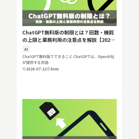
ChatGPT無料版の制限とは？回数・機能
の上限と業務利用の注意点を解説【2026
年最新】
AI
ChatGPT無料版でできること ChatGPTは、OpenAI社
が提供する対話…
2026-07-22
3min