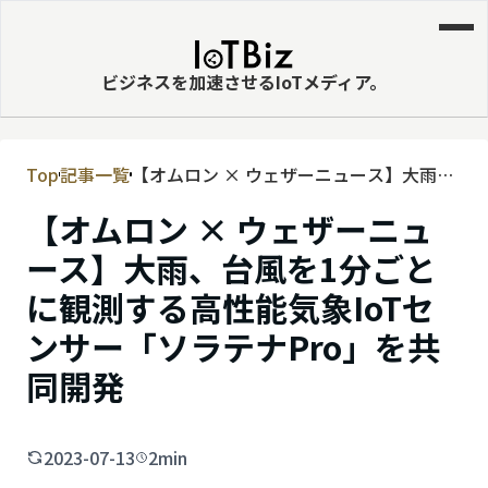
ビジネスを加速させるIoTメディア。
Top
記事一覧
【オムロン × ウェザーニュース】大雨、
MVNE
台風を1分ごとに観測する高性能気象IoT
【オムロン × ウェザーニュ
エッジ
センサー「ソラテナPro」を共同開発
ース】大雨、台風を1分ごと
LPWA
に観測する高性能気象IoTセ
DaaS
ンサー「ソラテナPro」を共
IaaS
同開発
PaaS
ビッグデータ
2023-07-13
2min
MNO