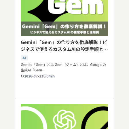
Gemini「Gem」の作り方を徹底解説！ビ
ジネスで使えるカスタムAIの設定手順と活
用例
AI
Gemini「Gem」とは Gem（ジェム）とは、Googleの
生成AI「Gem…
2026-07-23
3min