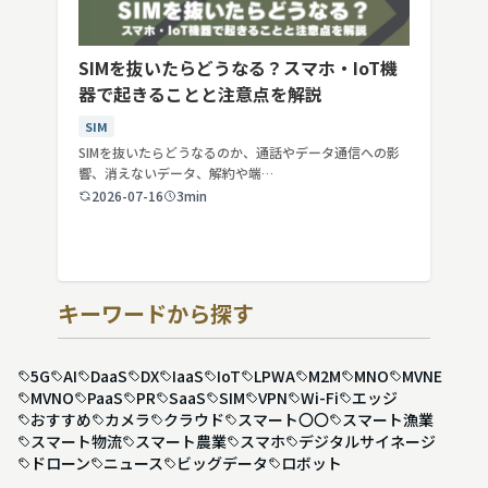
SIMを抜いたらどうなる？スマホ・IoT機
器で起きることと注意点を解説
SIM
SIMを抜いたらどうなるのか、通話やデータ通信への影
響、消えないデータ、解約や端…
2026-07-16
3min
キーワードから探す
5G
AI
DaaS
DX
IaaS
IoT
LPWA
M2M
MNO
MVNE
MVNO
PaaS
PR
SaaS
SIM
VPN
Wi-Fi
エッジ
おすすめ
カメラ
クラウド
スマート〇〇
スマート漁業
スマート物流
スマート農業
スマホ
デジタルサイネージ
ドローン
ニュース
ビッグデータ
ロボット