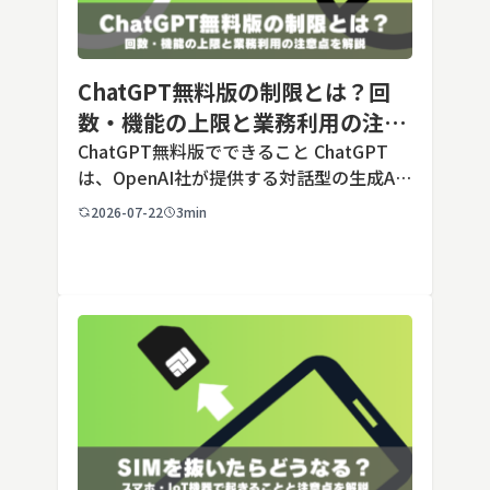
ChatGPT無料版の制限とは？回
数・機能の上限と業務利用の注意
点を解説【2026年最新】
ChatGPT無料版でできること ChatGPT
は、OpenAI社が提供する対話型の生成AI
サービスです。アカウントを登録すれば無
2026-07-22
3min
料で利用でき、2026年7月時点の無料版で
は、標準モデルとして「GPT-5.5 Insta
[…]