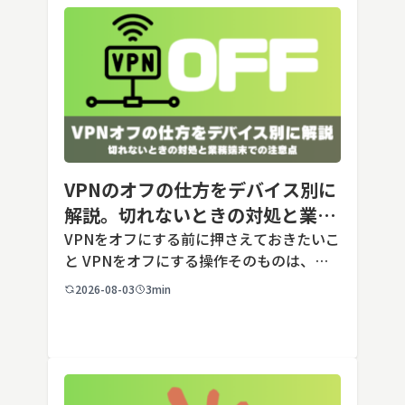
VPNのオフの仕方をデバイス別に
解説。切れないときの対処と業務
端末での注意点
VPNをオフにする前に押さえておきたいこ
と VPNをオフにする操作そのものは、ど
の端末でも数タップから数クリックで完了
2026-08-03
3min
します。ただし業務で使う端末の場合、手
順よりも「そもそも切ってよいのか」とい
う判断のほうが重要です。こ […]