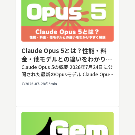
Claude Opus 5とは？性能・料
金・他モデルとの違いをわかりや
すく解説
Claude Opus 5の概要 2026年7月24日に公
開された最新のOpusモデル Claude Opus
5は、米国のAI企業Anthropic（アンソロピ
2026-07-28
3min
ック）が2026年7月24日に公開した最新の
Opusクラス […]