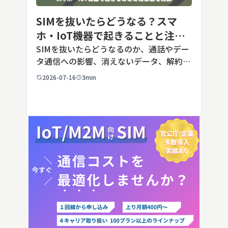
SIMを抜いたらどうなる？スマ
ホ・IoT機器で起きることと注意
点を解説
SIMを抜いたらどうなるのか、通話やデー
タ通信への影響、消えないデータ、解約や
端末譲渡時の注意点を整理。さらに法人・
2026-07-16
3min
IoT機器でSIMを抜いた場合の通信停止リ
スクと回線管理の考え方まで、現場担当者
向けにわかりやすく解説し […]