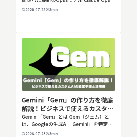
5は、米国のAI企業Anthropic（アンソロピ
2026-07-28
3min
ック）が2026年7月24日に公開した最新の
Opusクラス […]
Gemini「Gem」の作り方を徹底
解説！ビジネスで使えるカスタム
AIの設定手順と活用例
Gemini「Gem」とは Gem（ジェム）と
は、Googleの生成AI「Gemini」を特定の
用途に合わせてカスタマイズできる機能で
2026-07-23
3min