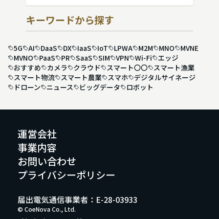
キーワードから探す
5G
AI
DaaS
DX
IaaS
IoT
LPWA
M2M
MNO
MVNE
MVNO
PaaS
PR
SaaS
SIM
VPN
Wi-Fi
エッジ
おすすめ
カメラ
クラウド
スマート〇〇
スマート漁業
スマート物流
スマート農業
スマホ
デジタルサイネージ
ドローン
ニュース
ビッグデータ
ロボット
運営会社
事業内容
お問い合わせ
プライバシーポリシー
届出電気通信事業者：E-28-03933
© CoeNova Co., Ltd.