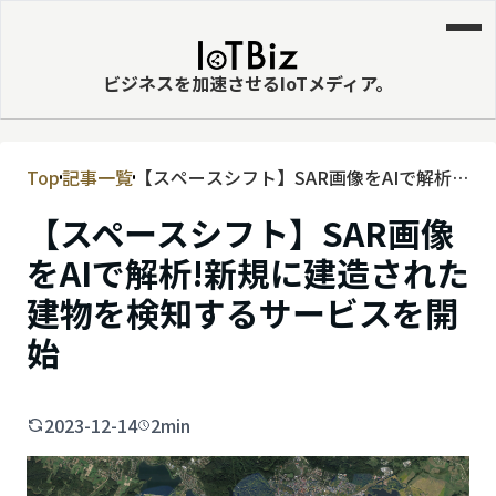
ビジネスを加速させるIoTメディア。
Top
記事一覧
【スペースシフト】SAR画像をAIで解析!
MVNE
新規に建造された建物を検知するサービ
【スペースシフト】SAR画像
エッジ
スを開始
をAIで解析!新規に建造された
LPWA
建物を検知するサービスを開
DaaS
始
IaaS
PaaS
2023-12-14
2min
ビッグデータ
MNO