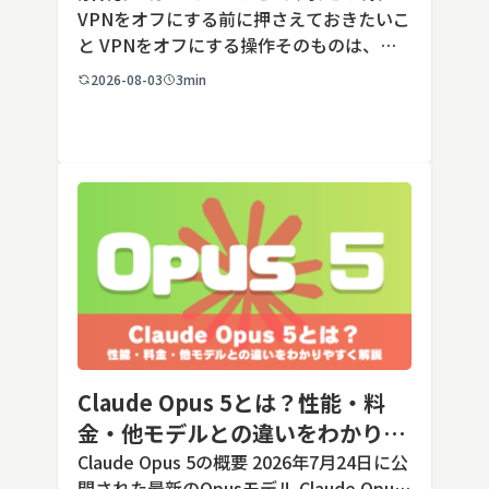
端末での注意点
VPNをオフにする前に押さえておきたいこ
と VPNをオフにする操作そのものは、ど
の端末でも数タップから数クリックで完了
2026-08-03
3min
します。ただし業務で使う端末の場合、手
順よりも「そもそも切ってよいのか」とい
う判断のほうが重要です。こ […]
Claude Opus 5とは？性能・料
金・他モデルとの違いをわかりや
すく解説
Claude Opus 5の概要 2026年7月24日に公
開された最新のOpusモデル Claude Opus