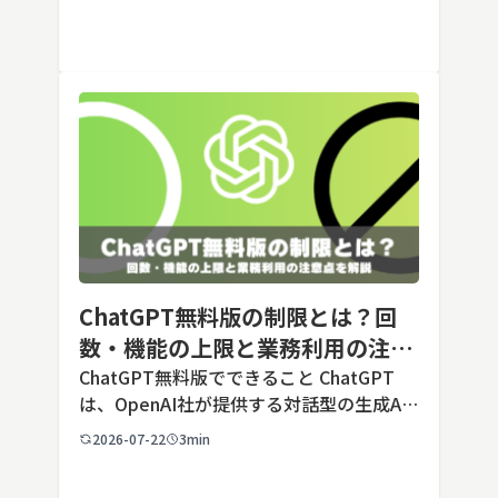
す。あらかじめ役割や回答のルールを「カ
スタム指示」として登録しておくことで、
毎回長いプ […]
ChatGPT無料版の制限とは？回
数・機能の上限と業務利用の注意
点を解説【2026年最新】
ChatGPT無料版でできること ChatGPT
は、OpenAI社が提供する対話型の生成AI
サービスです。アカウントを登録すれば無
2026-07-22
3min
料で利用でき、2026年7月時点の無料版で
は、標準モデルとして「GPT-5.5 Insta