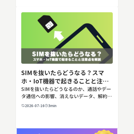
[…]
SIMを抜いたらどうなる？スマ
ホ・IoT機器で起きることと注意
点を解説
SIMを抜いたらどうなるのか、通話やデー
タ通信への影響、消えないデータ、解約や
端末譲渡時の注意点を整理。さらに法人・
2026-07-16
3min
IoT機器でSIMを抜いた場合の通信停止リ
スクと回線管理の考え方まで、現場担当者
向けにわかりやすく解説し […]