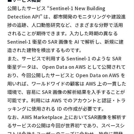
スマート物流
公開したサービス “Sentinel-1 New Building
IoT
Detection API” は、都市開発のモニタリングや建設進
捗の追跡、人口動態研究など、さまざまな分野で活用
DX
されることが期待できます。入力した時期の異なる
ニュース
Sentinel-1 衛星の SAR 画像を AI で解析し、新規に建
デジタルサイネージ
造された建物を検出するものです。
また、サービスで利用する Sentinel-1 のような SAR
カメラ
衛星データは、 Open Data on AWS として公開されて
Wi-Fi
おり、今回公開したサービスと Open Data on AWS を
用いれば、ワールドワイドの顧客は AWS 上の一貫した
SaaS
環境で、容易に SAR 画像の解析結果を入手することが
AI
可能です。利用には AWS でのアカウントと認証・トラ
おすすめ
ッキングに使用される ID の作成が必要です。
なお、AWS Marketplace 上においてSAR画像を解析す
SIM
るサービスの公開は今回が世界初*であり、スペースシ
スマホ
フトは今後もユーザーのニーズに合わせ、独自に開発