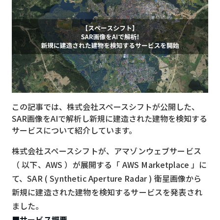
MVNO
スマート漁業
PR
5G
クラウド
この記事では、株式会社スペースシフトが公開した、
M2M
SAR画像をAIで解析し新規に建造された建物を検知する
VPN
サービスについて紹介しています。
スマート〇〇
株式会社スペースシフトが、アマゾンウェブサービス
（ 以下、AWS ）が展開する「 AWS Marketplace 」に
スマート農業
て、SAR ( Synthetic Aperture Radar ) 衛星画像から
ドローン
新規に建造された建物を検知するサービスを発表され
ました。
ロボット
■サービス概要