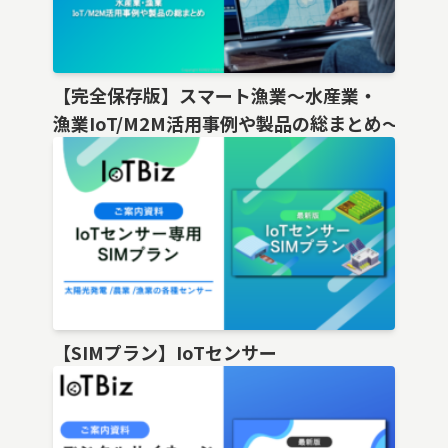
【完全保存版】スマート漁業〜水産業・
漁業IoT/M2M活用事例や製品の総まとめ〜
【SIMプラン】IoTセンサー