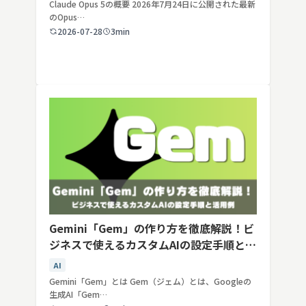
Claude Opus 5の概要 2026年7月24日に公開された最新
のOpus…
2026-07-28
3min
Gemini「Gem」の作り方を徹底解説！ビ
ジネスで使えるカスタムAIの設定手順と活
用例
AI
Gemini「Gem」とは Gem（ジェム）とは、Googleの
生成AI「Gem…