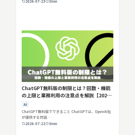
2026-07-23
3min
ChatGPT無料版の制限とは？回数・機能
の上限と業務利用の注意点を解説【2026
年最新】
AI
ChatGPT無料版でできること ChatGPTは、OpenAI社
が提供する対話…
2026-07-22
3min