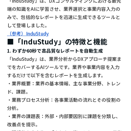
「InduStudy」は、DXコンサルティングにおける最先
端の知識をAIに学習させ、業界選択と事業内容入力の
検索する
リセット
みで、包括的なレポートを迅速に生成できるツールと
して登場しました。
（参考）InduStudy
■「InduStudy」の特徴と機能
1. わずか60秒で高品質なレポートを自動生成
「InduStudy」は、業界分析からDXアプローチ提案ま
でをカバーするAIツールです。業界や事業内容を入力
するだけで以下を含むレポートを生成します。
・業界概要：業界の基本情報、主な事業分野、トレン
ド、課題。
・業務プロセス分析：各事業活動の流れとその役割の
分析。
・業界の課題表：外部・内部要因別に課題を分類し、
改善点を提示。