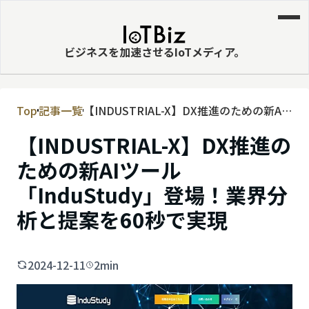
ビジネスを加速させるIoTメディア。
Top
記事一覧
【INDUSTRIAL-X】DX推進のための新AI
MVNE
ツール「InduStudy」登場！業界分析と提
【INDUSTRIAL-X】DX推進の
エッジ
案を60秒で実現
ための新AIツール
LPWA
「InduStudy」登場！業界分
DaaS
析と提案を60秒で実現
IaaS
PaaS
2024-12-11
2min
ビッグデータ
MNO