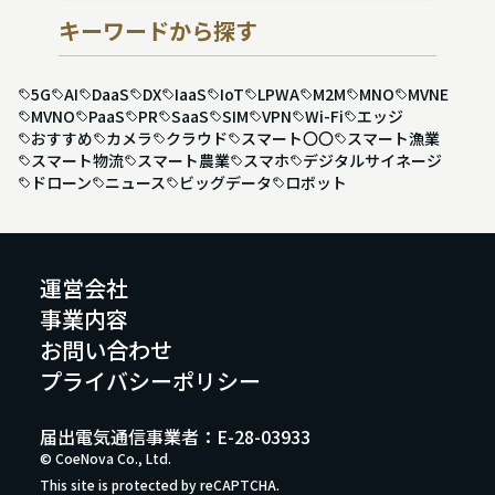
キーワードから探す
5G
AI
DaaS
DX
IaaS
IoT
LPWA
M2M
MNO
MVNE
MVNO
PaaS
PR
SaaS
SIM
VPN
Wi-Fi
エッジ
おすすめ
カメラ
クラウド
スマート〇〇
スマート漁業
スマート物流
スマート農業
スマホ
デジタルサイネージ
ドローン
ニュース
ビッグデータ
ロボット
運営会社
事業内容
お問い合わせ
プライバシーポリシー
届出電気通信事業者：E-28-03933
© CoeNova Co., Ltd.
This site is protected by reCAPTCHA.