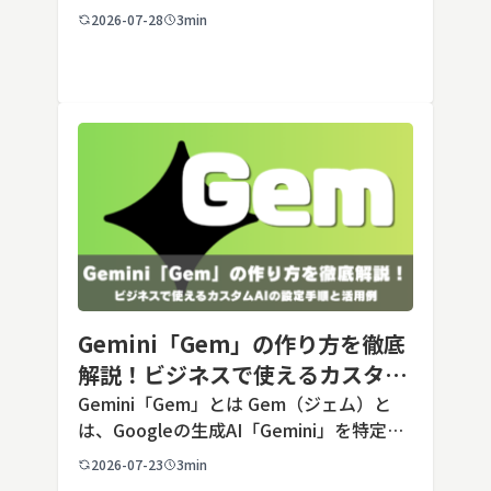
5は、米国のAI企業Anthropic（アンソロピ
2026-07-28
3min
ック）が2026年7月24日に公開した最新の
Opusクラス […]
Gemini「Gem」の作り方を徹底
解説！ビジネスで使えるカスタム
AIの設定手順と活用例
Gemini「Gem」とは Gem（ジェム）と
は、Googleの生成AI「Gemini」を特定の
用途に合わせてカスタマイズできる機能で
2026-07-23
3min
す。あらかじめ役割や回答のルールを「カ