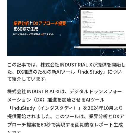
MVNO
スマート漁業
PR
5G
クラウド
この記事では、株式会社INDUSTRIAL-Xが提供を開始し
M2M
た、DX推進のための新AIツール「InduStudy」につい
VPN
て紹介しています。
スマート〇〇
株式会社INDUSTRIAL-Xは、デジタルトランスフォー
メーション（DX）推進を加速させるAIツール
スマート農業
「InduStudy（インダスタディ）」を2024年10月より
ドローン
提供開始されました。このツールは、業界分析とDXア
プローチ提案を60秒で実現する画期的なレポート生成
ロボット
AIです。