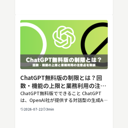
スタム指示」として登録しておくことで、
毎回長いプ […]
ChatGPT無料版の制限とは？回
数・機能の上限と業務利用の注意
点を解説【2026年最新】
ChatGPT無料版でできること ChatGPT
は、OpenAI社が提供する対話型の生成AI
サービスです。アカウントを登録すれば無
2026-07-22
3min
料で利用でき、2026年7月時点の無料版で
は、標準モデルとして「GPT-5.5 Insta
[…]