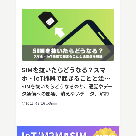
SIMを抜いたらどうなる？スマ
ホ・IoT機器で起きることと注意
点を解説
SIMを抜いたらどうなるのか、通話やデー
タ通信への影響、消えないデータ、解約や
端末譲渡時の注意点を整理。さらに法人・
2026-07-16
3min
IoT機器でSIMを抜いた場合の通信停止リ
スクと回線管理の考え方まで、現場担当者
向けにわかりやすく解説し […]