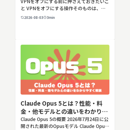
端末での注意点
VPNをオフにする前に押さえておきたいこ
と VPNをオフにする操作そのものは、ど
の端末でも数タップから数クリックで完了
2026-08-03
3min
します。ただし業務で使う端末の場合、手
順よりも「そもそも切ってよいのか」とい
う判断のほうが重要です。こ […]
Claude Opus 5とは？性能・料
金・他モデルとの違いをわかりや
すく解説
Claude Opus 5の概要 2026年7月24日に公
開された最新のOpusモデル Claude Opus