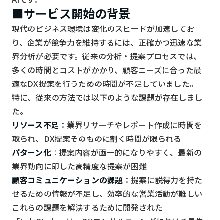
スマート物流
■サービス開始の背景
IoT
現代のビジネス環境は変化のスピードが加速してお
り、企業が競争力を維持するには、正確かつ迅速な業
DX
界分析が必要です。従来の分析・提案プロセスでは、
ニュース
多くの時間とコストがかかり、顧客ニーズに合った最
デジタルサイネージ
適なDX提案を行うための時間が不足していました。
特に、従来の方法では以下のような課題が存在しまし
カメラ
た。
Wi-Fi
リソース不足
：業界リサーチやレポート作成に時間を
取られ、DX提案そのものに割く時間が限られる
SaaS
パターン化
：提案内容が画一的になりやすく、最新の
AI
業界動向に即した高精度な提案が困難
おすすめ
顧客コミュニケーションの課題
：提案に説得力を持た
せるための情報が不足し、効率的な営業活動が難しい
SIM
これらの課題を解決するために開発された
スマホ