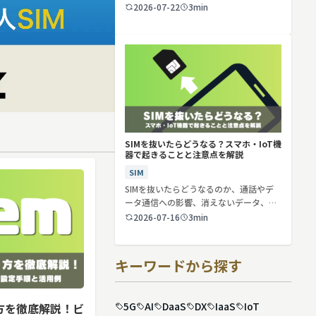
2026-07-22
3min
SIMを抜いたらどうなる？スマホ・IoT機
器で起きることと注意点を解説
SIM
SIMを抜いたらどうなるのか、通話やデ
ータ通信への影響、消えないデータ、解
約や端…
2026-07-16
3min
キーワードから探す
5G
AI
DaaS
DX
IaaS
IoT
り方を徹底解説！ビ