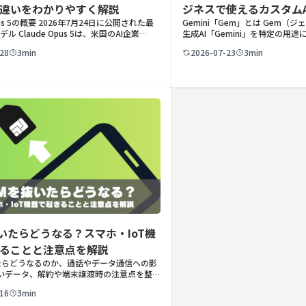
違いをわかりやすく解説
ジネスで使えるカスタム
Opus 5の概要 2026年7月24日に公開された最
Gemini「Gem」とは Gem（ジ
活用例
デル Claude Opus 5は、米国のAI企業
生成AI「Gemini」を特定の用
pic（アンソロピック）が2026年7月24日に公開
ズできる機能です。あらかじめ役
28
3min
2026-07-23
3min
usクラス […]
「カスタム指示」として登録して
プ […]
抜いたらどうなる？スマホ・IoT機
ることと注意点を解説
いたらどうなるのか、通話やデータ通信への影
いデータ、解約や端末譲渡時の注意点を整
人・IoT機器でSIMを抜いた場合の通信停
16
3min
回線管理の考え方まで、現場担当者向けにわ