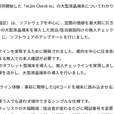
式会社が提供開始した「m2m Check-in」の大型液晶端末についてわ
社：東京都新宿区）は、ソフトウェアを中心に、空間の価値を最大限に
ョンの大型液晶端末を導入した民泊/宿泊施設向けの無人チェッ
イン）」に、ソフトウェアのアップデートを行いました。
ジ
人チェックインを実現するために開発されました。都内を中心に日本
よる無人での本人確認が必要です。
台のタブレット型端末を導入し、無人チェックインを実現しまし
験を活かし、大型液晶端末の導入を行いました。
ックイン体験：事前に取得したQRコードを端末に読み込ませる
使う人でも迷わず操作できるシンプルな仕様です。
ティリスクの大幅軽減：宿泊者が変わるたびに暗証番号を変更