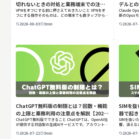
切れないときの対処と業務端末での注意
デルとの
VPNをオフにする前に押さえておきたいこと VPNをオ
Claude 
点
フにする操作そのものは、どの端末でも数タップから数
新のOpusモ
クリックで完了します。ただし業務で使う端末の場合、
Anthro
2026-08-03
3min
2026-07-
手順よりも「そもそも切ってよいのか」という判断のほ
した最新のOp
うが重要です。こ […]
ChatGPT無料版の制限とは？回数・機能
SIMを
の上限と業務利用の注意点を解説【2026
器で起き
ChatGPT無料版でできること ChatGPTは、OpenAI社
SIMを抜
年最新】
が提供する対話型の生成AIサービスです。アカウントを
響、消えな
登録すれば無料で利用でき、2026年7月時点の無料版で
理。さらに法
2026-07-22
3min
2026-07-
は、標準モデルとして「GPT-5.5 Insta […]
止リスクと