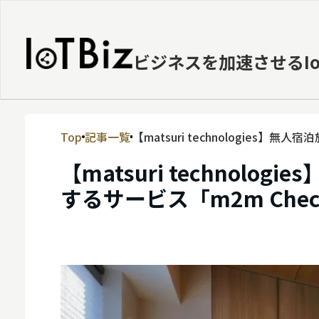
ビジネスを加速させるI
Top
記事一覧
【matsuri technologies
MVNE
末をリリース
【matsuri techno
エッジ
するサービス「m2m Che
LPWA
DaaS
IaaS
PaaS
ビッグデータ