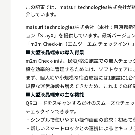
ロボット
この記事では、matsuri technologies株
スマート物流
介しています。
IoT
matsuri technologies株式会社（本
ョン「StayX」を提供しています。最新バージ
DX
「m2m Check-in（エムツーエム チェック
ニュース
■大型液晶端末の導入背景
デジタルサイネー
m2m Check-inは、民泊/宿泊施設での無
設を効率的に管理するためには、ソフトウェアに
カメラ
まず、個人宅や小規模な宿泊施設には1施設に1
Wi-Fi
規模な運営施設も増えてきたため、これまでの経
■大型液晶端末の主な機能
SaaS
QRコードをスキャンするだけのスムーズなチェ
AI
チェックインできます。
おすすめ
・シンプルで使いやすい操作画面の追求：初めて
・新しいスマートロックとの連携によるセキュリ
SIM