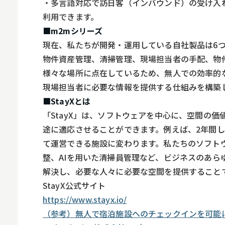
・多言語対応で訪日客（インバウンド）の受け入
スマホ
利用できます。
■m2mシリーズ
現在、私たちが開発・運用している自社製品は6
物件資産管理、清掃管理、現場担当者の手配、物
様々な場所に点在しているため、無人での効率的
現場担当者に必要な情報を提供する仕組みを構築
■StayXとは
「StayX」は、ソフトウェアを中心に、空間の
途に適応させることができます。例えば、2年間し
て運営できる施設に変わります。私たちのソフト
整、AIを用いた清掃員管理など、ビジネスのあ
解決し、必要な人々に必要な空間を提供すること
StayX公式サイト
https://www.stayx.io/
（参考）無人で宿泊施設へのチェックインを可能にする