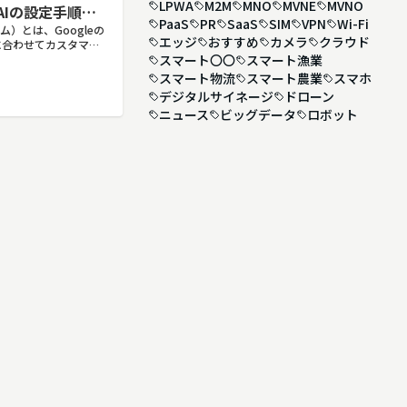
LPWA
M2M
MNO
MVNE
MVNO
AIの設定手順と
PaaS
PR
SaaS
SIM
VPN
Wi-Fi
ェム）とは、Googleの
エッジ
おすすめ
カメラ
クラウド
途に合わせてカスタマイ
スマート〇〇
スマート漁業
割や回答のルールを
おくことで、毎回長い
スマート物流
スマート農業
スマホ
デジタルサイネージ
ドローン
ニュース
ビッグデータ
ロボット