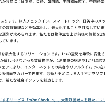
れが容易に：日本語、英語、韓国語、中国語簡体字、中国語繁
つあります。無人チェックイン、スマートロック、日英中のメ
件の数値管理などを効率化し、最大化することを目指していま
な運営が求められます。私たちは物件立ち上げ前後の情報を1
しています。
価値を最大化するソリューションです。1つの空間を柔軟に変化
か貸し出せなかった賃貸物件が、1泊単位の宿泊や1か月単位
ウェアにより、インターネットでの集客やリアルタイムでの在
らゆる側面をカバーできます。労働力不足による人手不足をソフ
で、新たな社会インフラを創造します。
サービス「m2m Check-in」、大型液晶端末を新たにリリー