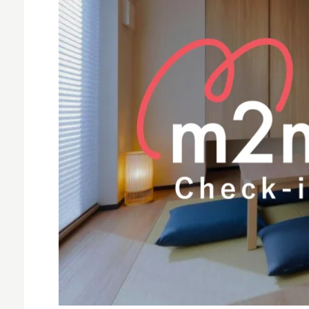
MNO
MVNO
スマート漁業
PR
5G
クラウド
M2M
VPN
スマート〇〇
スマート農業
ドローン