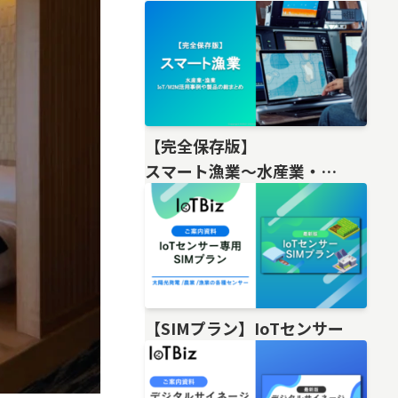
【完全保存版】
スマート漁業〜水産業・
漁業IoT/M2M活用事例や製品の総
【SIMプラン】IoTセンサー