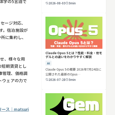
体字の5言語で
ど…
2026-08-03
3min
検索する
リセット
ッセージ対応、
す。宿泊施設が
か所に集約し、
Claude Opus 5とは？性能・料金・他モ
デルとの違いをわかりやすく解説
させ、様々な用
AI
の短期賃貸とし
Claude Opus 5の概要 2026年7月24日に
庫管理、価格調
公開された最新のOpus…
2026-07-28
3min
トウェアの力で
ス｜matsuri