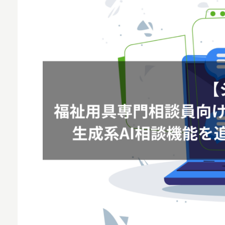
MNO
MVNO
スマート漁業
PR
5G
クラウド
M2M
VPN
スマート〇〇
スマート農業
ドローン