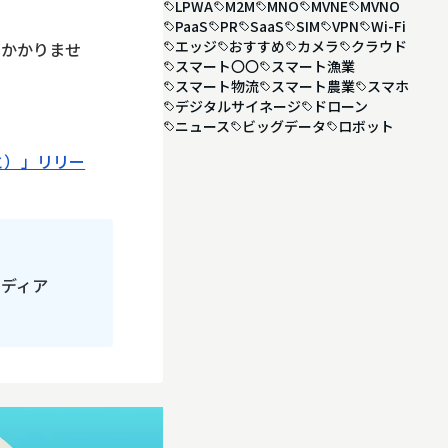
LPWA
M2M
MNO
MVNE
MVNO
PaaS
PR
SaaS
SIM
VPN
Wi-Fi
エッジ
おすすめ
カメラ
クラウド
はかかりませ
スマート〇〇
スマート漁業
スマート物流
スマート農業
スマホ
デジタルサイネージ
ドローン
ニュース
ビッグデータ
ロボット
すと）」リリー
メディア