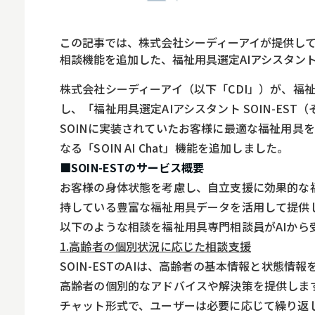
ロボット
スマート物流
この記事では、株式会社シーディーアイが提供して
IoT
相談機能を追加した、福祉用具選定AIアシスタント 
DX
株式会社シーディーアイ（以下「CDI」）が、福
し、「福祉用具選定AIアシスタント SOIN-EST
ニュース
SOINに実装されていたお客様に最適な福祉用具
デジタルサイネー
なる「SOIN AI Chat」機能を追加しました。
カメラ
■SOIN-ESTのサービス概要
お客様の身体状態を考慮し、自立支援に効果的な福
Wi-Fi
持している豊富な福祉用具データを活用して提供し
SaaS
以下のような相談を福祉用具専門相談員がAIから
1.高齢者の個別状況に応じた相談支援
AI
SOIN-ESTのAIは、高齢者の基本情報と状態情
おすすめ
高齢者の個別的なアドバイスや解決策を提供しま
SIM
チャット形式で、ユーザーは必要に応じて繰り返