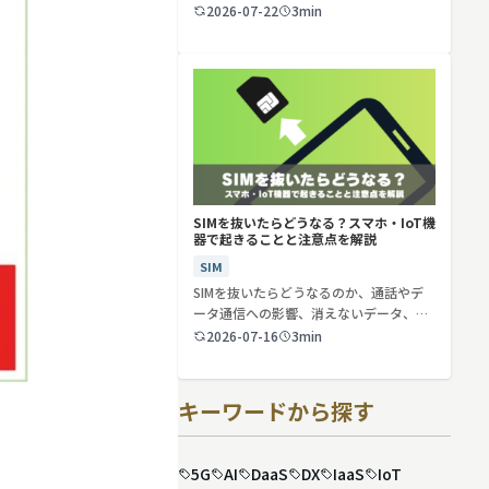
2026-07-22
3min
SIMを抜いたらどうなる？スマホ・IoT機
器で起きることと注意点を解説
SIM
SIMを抜いたらどうなるのか、通話やデ
ータ通信への影響、消えないデータ、解
約や端…
2026-07-16
3min
キーワードから探す
5G
AI
DaaS
DX
IaaS
IoT