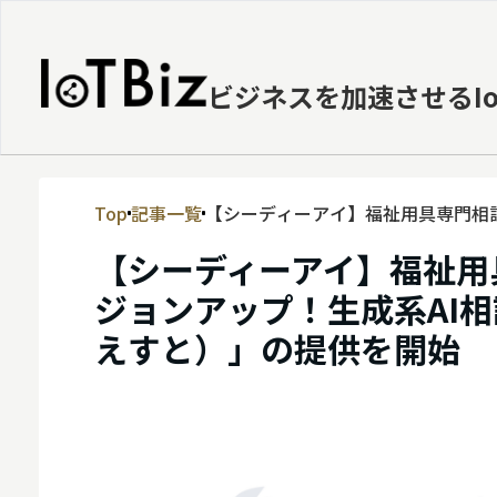
ビジネスを加速させるI
Top
記事一覧
【シーディーアイ】福祉用具専門相
MVNE
「SOIN-EST（そわん えすと）」
【シーディーアイ】福祉用
エッジ
ジョンアップ！生成系AI相
LPWA
えすと）」の提供を開始
DaaS
IaaS
PaaS
ビッグデータ