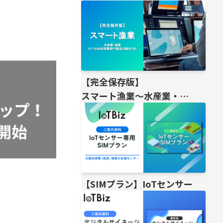
【完全保存版】
スマート漁業〜水産業・
漁業IoT/M2M活用事例や製品の総
【SIMプラン】IoTセンサー