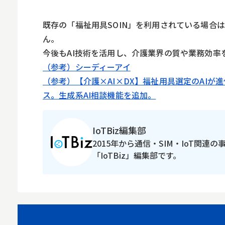
既存の「福祉用具SOIN」を利用されている場合は
ん。
今後もAI技術を活用し、介護業界の質や業務効率
（参考）シーディーアイ
（参考）【介護×AI×DX】福祉用具選定のAIが進
ス。生成系AI相談機能を追加。
IoTBiz編集部
2015年から通信・SIM・IoT関連
「IoTBiz」編集部です。