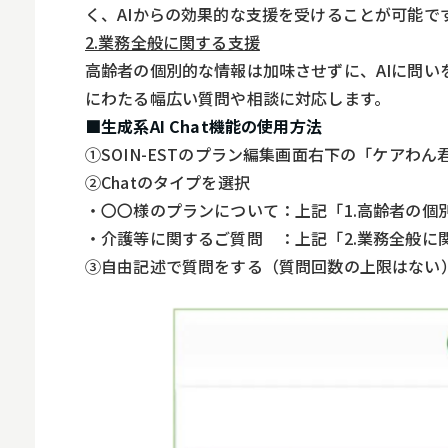
く、AIからの効果的な支援を受けることが可能で
スマホ
2.業務全般に関する支援
高齢者の個別的な情報は加味させずに、AIに問
にわたる幅広い質問や相談に対応します。
■生成系AI Chat機能の使用方法
①SOIN-ESTのプラン編集画面右下の「ケアわ
②Chatのタイプを選択
・〇〇様のプランについて：上記「1.高齢者の個
・介護等に関するご質問 ：上記「2.業務全般に
③自由記述で質問をする（質問回数の上限はない