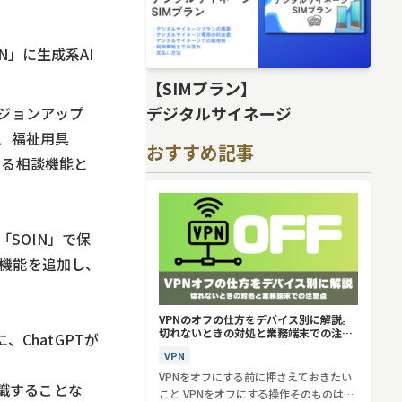
」に生成系AI
【SIMプラン】
デジタルサイネージ
ージョンアップ
は、福祉用具
おすすめ記事
よる相談機能と
SOIN」で保
ト機能を追加し、
VPNのオフの仕方をデバイス別に解説。
切れないときの対処と業務端末での注意
ChatGPTが
点
VPN
VPNをオフにする前に押さえておきたい
識することな
こと VPNをオフにする操作そのものは、