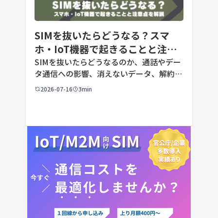
SIMを抜いたらどうなる？スマ
ホ・IoT機器で起きることと注意
点を解説
SIMを抜いたらどうなるのか、通話やデー
タ通信への影響、消えないデータ、解約や
端末譲渡時の注意点を整理。さらに法人・
2026-07-16
3min
IoT機器でSIMを抜いた場合の通信停止リ
スクと回線管理の考え方まで、現場担当者
向けにわかりやすく解説し […]