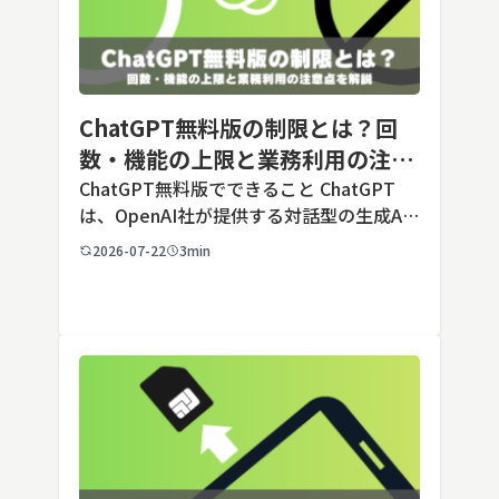
ChatGPT無料版の制限とは？回
数・機能の上限と業務利用の注意
点を解説【2026年最新】
ChatGPT無料版でできること ChatGPT
は、OpenAI社が提供する対話型の生成AI
サービスです。アカウントを登録すれば無
2026-07-22
3min
料で利用でき、2026年7月時点の無料版で
は、標準モデルとして「GPT-5.5 Insta
[…]