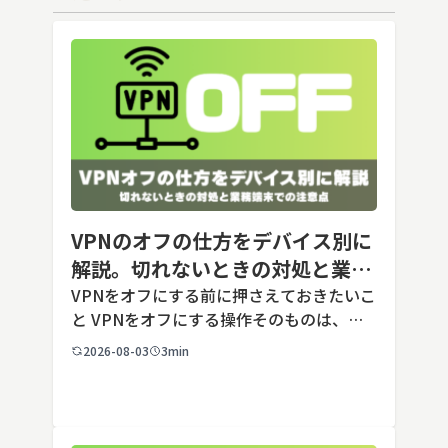
VPNのオフの仕方をデバイス別に
解説。切れないときの対処と業務
端末での注意点
VPNをオフにする前に押さえておきたいこ
と VPNをオフにする操作そのものは、ど
の端末でも数タップから数クリックで完了
2026-08-03
3min
します。ただし業務で使う端末の場合、手
順よりも「そもそも切ってよいのか」とい
う判断のほうが重要です。こ […]