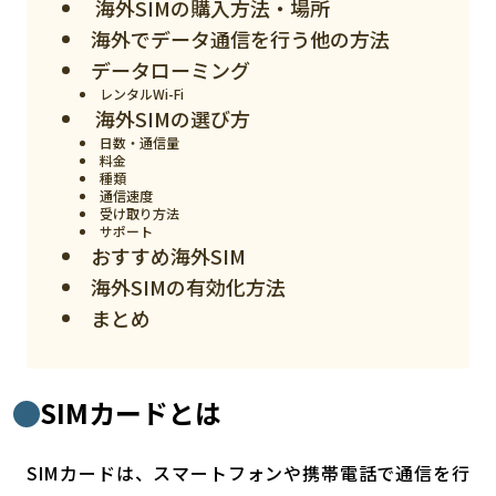
海外SIMの購入方法・場所
スマート物流
海外でデータ通信を行う他の方法
IoT
データローミング
レンタルWi-Fi
DX
海外SIMの選び方
ニュース
日数・通信量
料金
種類
デジタルサイネージ
通信速度
受け取り方法
カメラ
サポート
おすすめ海外SIM
Wi-Fi
海外SIMの有効化方法
SaaS
まとめ
AI
おすすめ
SIMカードとは
SIM
SIMカードは、スマートフォンや携帯電話で通信を行
スマホ