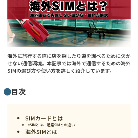
MVNO
スマート漁業
PR
5G
海外に旅行する際に店を探したり道を調べるために欠か
クラウド
せない通信環境。本記事では海外で通信するための海外
M2M
SIMの選び方や使い方を詳しく紹介しています。
VPN
目次
スマート〇〇
スマート農業
ドローン
SIMカードとは
eSIMとは、通常SIMとの違い
ロボット
海外SIMとは