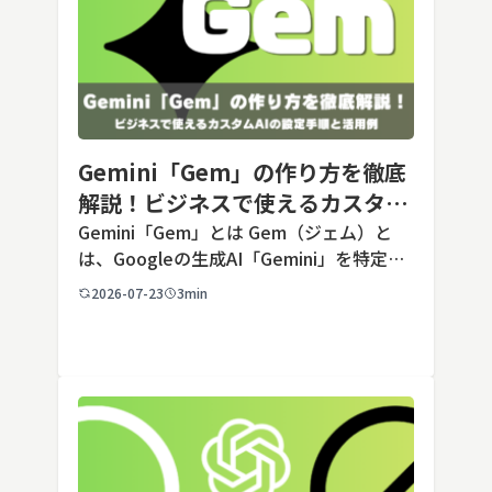
Gemini「Gem」の作り方を徹底
解説！ビジネスで使えるカスタム
AIの設定手順と活用例
Gemini「Gem」とは Gem（ジェム）と
は、Googleの生成AI「Gemini」を特定の
用途に合わせてカスタマイズできる機能で
2026-07-23
3min
す。あらかじめ役割や回答のルールを「カ
スタム指示」として登録しておくことで、
毎回長いプ […]