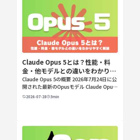
Claude Opus 5とは？性能・料
金・他モデルとの違いをわかりや
すく解説
Claude Opus 5の概要 2026年7月24日に公
開された最新のOpusモデル Claude Opus
5は、米国のAI企業Anthropic（アンソロピ
2026-07-28
3min
ック）が2026年7月24日に公開した最新の
Opusクラス […]