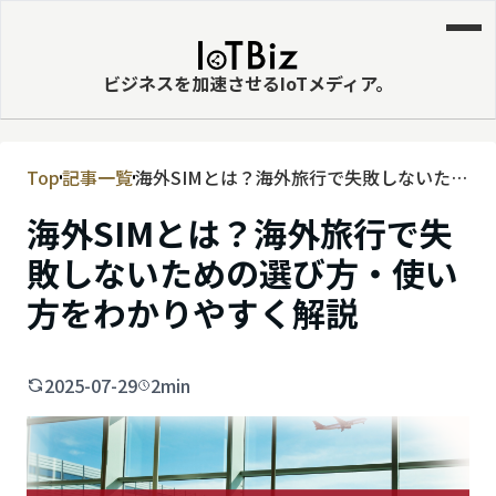
ビジネスを加速させるIoTメディア。
Top
記事一覧
海外SIMとは？海外旅行で失敗しないため
MVNE
の選び方・使い方をわかりやすく解説
海外SIMとは？海外旅行で失
エッジ
敗しないための選び方・使い
LPWA
方をわかりやすく解説
DaaS
IaaS
2025-07-29
2min
PaaS
ビッグデータ
MNO