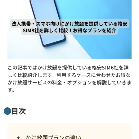
MVNO
スマート漁業
PR
5G
クラウド
この記事ではかけ放題を提供している格安SIM6社を詳
M2M
しく比較紹介します。利用するケースに合わせたお得な
VPN
かけ放題サービスの料金・オプションを解説していきま
す。
スマート〇〇
スマート農業
目次
ドローン
ロボット
かけ放題プランの違い