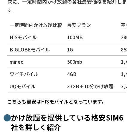
次に、一定時間内かけ放題の各社最安価格を紹介しま
す。
一定時間内かけ放題比較
最安プラン
基本
HISモバイル
100MB
280円
BIGLOBEモバイル
1G
858円
mineo
500mb
1,44
ワイモバイル
4GB
1,40
UQモバイル
33GB＋10分かけ放題
3,27
こちらも最安はHISモバイルとなっています。
かけ放題を提供している格安SIM6
社を詳しく紹介