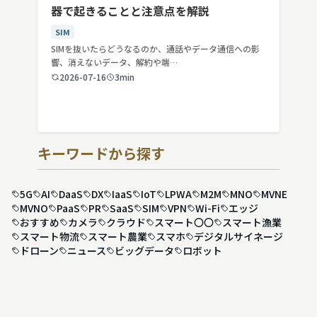
器で起きることと注意点を解説
SIM
SIMを抜いたらどうなるのか、通話やデータ通信への影
響、消えないデータ、解約や端…
2026-07-16
3min
キーワードから探す
5G
AI
DaaS
DX
IaaS
IoT
LPWA
M2M
MNO
MVNE
MVNO
PaaS
PR
SaaS
SIM
VPN
Wi-Fi
エッジ
おすすめ
カメラ
クラウド
スマート〇〇
スマート漁業
スマート物流
スマート農業
スマホ
デジタルサイネージ
ドローン
ニュース
ビッグデータ
ロボット