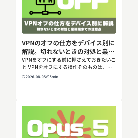
VPNのオフの仕方をデバイス別に
解説。切れないときの対処と業務
端末での注意点
VPNをオフにする前に押さえておきたいこ
と VPNをオフにする操作そのものは、ど
の端末でも数タップから数クリックで完了
2026-08-03
3min
します。ただし業務で使う端末の場合、手
順よりも「そもそも切ってよいのか」とい
う判断のほうが重要です。こ […]