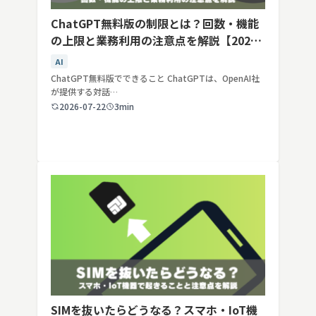
ChatGPT無料版の制限とは？回数・機能
の上限と業務利用の注意点を解説【2026
年最新】
AI
ChatGPT無料版でできること ChatGPTは、OpenAI社
が提供する対話…
2026-07-22
3min
SIMを抜いたらどうなる？スマホ・IoT機