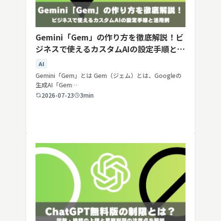
Gemini「Gem」の作り方を徹底解説！ビ
ジネスで使えるカスタムAIの設定手順と活
用例
AI
Gemini「Gem」とは Gem（ジェム）とは、Googleの
生成AI「Gem…
2026-07-23
3min