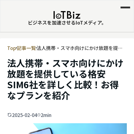
ビジネスを加速させるIoTメディア。
Top
記事一覧
法人携帯・スマホ向けにかけ放題を提供
MVNE
している格安SIM6社を詳しく比較！お得
法人携帯・スマホ向けにかけ
エッジ
なプランを紹介
放題を提供している格安
LPWA
SIM6社を詳しく比較！お得
DaaS
なプランを紹介
IaaS
PaaS
2025-02-04
2min
ビッグデータ
MNO