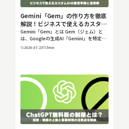
Gemini「Gem」の作り方を徹底
解説！ビジネスで使えるカスタム
AIの設定手順と活用例
Gemini「Gem」とは Gem（ジェム）と
は、Googleの生成AI「Gemini」を特定の
用途に合わせてカスタマイズできる機能で
2026-07-23
3min
す。あらかじめ役割や回答のルールを「カ
スタム指示」として登録しておくことで、
毎回長いプ […]