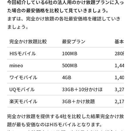
今回紹介している6社の法人用のかけ放題プランに入っ
た場合の最安価格を比較して見ていきましょう。
まずは、完全かけ放題の各社最安価格を確認していき
ましょう。
完全かけ放題比較
最安プラン
基本料
HISモバイル
100MB
280円
mineo
500MB
1,441
ワイモバイル
4GB
1,408
UQモバイル
33GB＋10分かけほ
3,278
楽天モバイル
3GB＋かけ放題
2,178
完全かけ放題を提供する4社を比較した結果完全かけ放
題が最も安価なのはHISモバイルとなります。