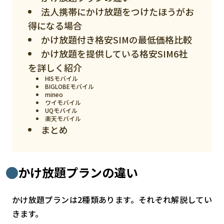
スマート物流
法人携帯にかけ放題をつけたほうがお
IoT
得になる場合
かけ放題付き格安SIMの最低価格比較
DX
かけ放題を提供している格安SIM6社
ニュース
を詳しく紹介
HISモバイル
デジタルサイネージ
BIGLOBEモバイル
mineo
カメラ
ワイモバイル
UQモバイル
楽天モバイル
Wi-Fi
まとめ
SaaS
AI
かけ放題プランの違い
おすすめ
かけ放題プランは2種類あります。それぞれ解説してい
SIM
きます。
スマホ