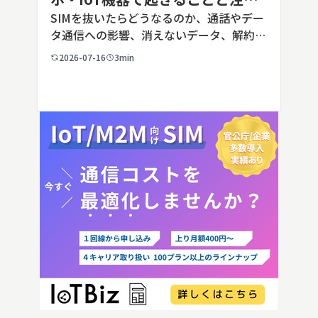
点を解説
SIMを抜いたらどうなるのか、通話やデー
タ通信への影響、消えないデータ、解約や
端末譲渡時の注意点を整理。さらに法人・
2026-07-16
3min
IoT機器でSIMを抜いた場合の通信停止リ
スクと回線管理の考え方まで、現場担当者
向けにわかりやすく解説し […]