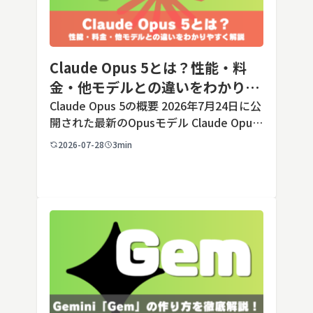
Claude Opus 5とは？性能・料
金・他モデルとの違いをわかりや
すく解説
Claude Opus 5の概要 2026年7月24日に公
開された最新のOpusモデル Claude Opus
5は、米国のAI企業Anthropic（アンソロピ
2026-07-28
3min
ック）が2026年7月24日に公開した最新の
Opusクラス […]