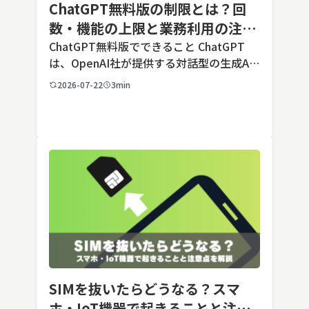
ChatGPT無料版の制限とは？回
数・機能の上限と業務利用の注意
点を解説【2026年最新】
ChatGPT無料版でできること ChatGPT
は、OpenAI社が提供する対話型の生成AI
サービスです。アカウントを登録すれば無
2026-07-22
3min
料で利用でき、2026年7月時点の無料版で
は、標準モデルとして「GPT-5.5 Insta
[…]
SIMを抜いたらどうなる？スマ
ホ・IoT機器で起きることと注意