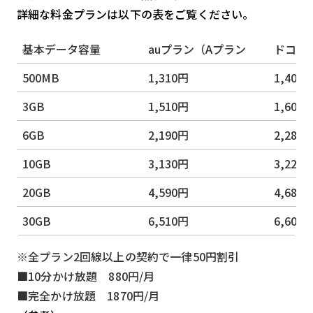
詳細な料金プランは以下の表をご覧ください。
基本データ容量
auプラン（Aプラン
ドコモ
500MB
1,310円
1,400
3GB
1,510円
1,600
6GB
2,190円
2,280
10GB
3,130円
3,220
20GB
4,590円
4,680
30GB
6,510円
6,600
※全プラン2回線以上の契約で一律50円割引
■10分かけ放題 880円/月
■完全かけ放題 1870円/月