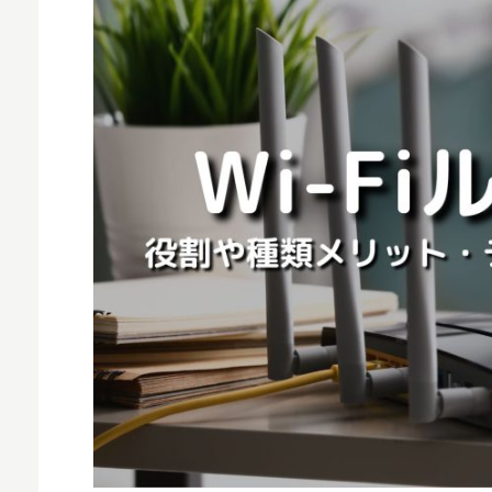
MNO
MVNO
スマート漁業
PR
5G
クラウド
M2M
VPN
スマート〇〇
スマート農業
ドローン