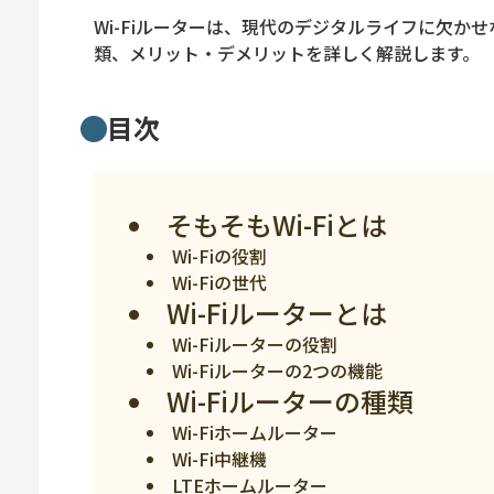
ロボット
Wi-Fiルーターは、現代のデジタルライフに欠か
スマート物流
類、メリット・デメリットを詳しく解説します。
IoT
目次
DX
ニュース
そもそもWi-Fiとは
デジタルサイネー
Wi-Fiの役割
カメラ
Wi-Fiの世代
Wi-Fi
Wi-Fiルーターとは
Wi-Fiルーターの役割
SaaS
Wi-Fiルーターの2つの機能
AI
Wi-Fiルーターの種類
Wi-Fiホームルーター
おすすめ
Wi-Fi中継機
SIM
LTEホームルーター