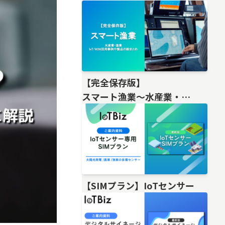
【完全保存版】
スマート漁業〜水産業・
漁業IoT/M2M活用事例や製品の総
【SIMプラン】IoTセンサー