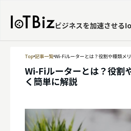
ビジネスを加速させるI
Top
記事一覧
Wi-Fiルーターとは？役割や種類
MVNE
Wi-Fiルーターとは？役
エッジ
く簡単に解説
LPWA
DaaS
IaaS
PaaS
ビッグデータ