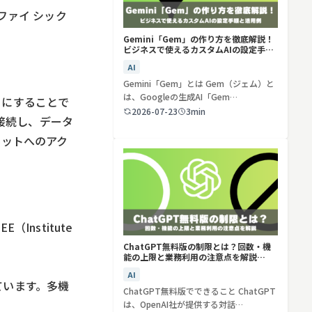
イファイ シック
Gemini「Gem」の作り方を徹底解説！
ビジネスで使えるカスタムAIの設定手順
と活用例
AI
Gemini「Gem」とは Gem（ジェム）と
は、Googleの生成AI「Gem…
うにすることで
2026-07-23
3min
接続し、データ
ネットへのアク
。
nstitute
ChatGPT無料版の制限とは？回数・機
能の上限と業務利用の注意点を解説
【2026年最新】
AI
しています。多機
ChatGPT無料版でできること ChatGPT
は、OpenAI社が提供する対話…