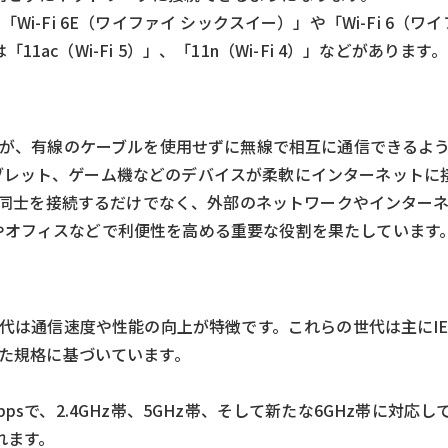
、「Wi-Fi 6E（ワイファイ シックスイー）」や「Wi-Fi 6（ワ
c（Wi-Fi 5）」、「11n（Wi-Fi 4）」などがあります。
機器が、有線のケーブルを使用せずに無線で相互に通信できるよ
ブレット、ゲーム機などのデバイスが柔軟にインターネットに
の機器同士を接続するだけでなく、外部のネットワークやインター
やオフィスなどで利便性を高める重要な役割を果たしています
は通信速度や性能の向上が特徴です。これらの世代は主にIEEE（I
ers）が定めた規格に基づいています。
6Gbpsで、2.4GHz帯、5GHz帯、そして新たな6GHz帯に対応
れます。