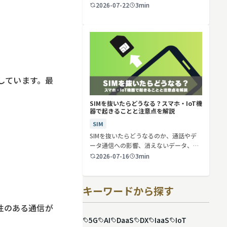
2026-07-22
3min
進化しています。最
SIMを抜いたらどうなる？スマホ・IoT機
器で起きることと注意点を解説
SIM
SIMを抜いたらどうなるのか、通話やデ
ータ通信への影響、消えないデータ、解
約や端…
2026-07-16
3min
キーワードから探す
頼性のある通信が
5G
AI
DaaS
DX
IaaS
IoT