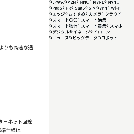
LPWA
M2M
MNO
MVNE
MVNO
PaaS
PR
SaaS
SIM
VPN
Wi-Fi
エッジ
おすすめ
カメラ
クラウド
スマート〇〇
スマート漁業
スマート物流
スマート農業
スマホ
デジタルサイネージ
ドローン
ニュース
ビッグデータ
ロボット
以前よりも高速な通
ンターネット回線
標準仕様は