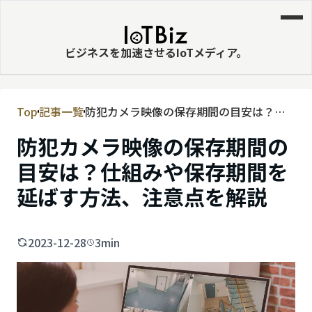
ビジネスを加速させるIoTメディア。
Top
記事一覧
防犯カメラ映像の保存期間の目安は？仕
MVNE
組みや保存期間を延ばす方法、注意点を
防犯カメラ映像の保存期間の
エッジ
解説
目安は？仕組みや保存期間を
LPWA
延ばす方法、注意点を解説
DaaS
IaaS
2023-12-28
3min
PaaS
ビッグデータ
MNO