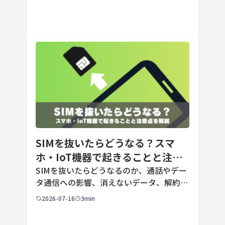
料で利用でき、2026年7月時点の無料版で
は、標準モデルとして「GPT-5.5 Insta
[…]
SIMを抜いたらどうなる？スマ
ホ・IoT機器で起きることと注意
点を解説
SIMを抜いたらどうなるのか、通話やデー
タ通信への影響、消えないデータ、解約や
端末譲渡時の注意点を整理。さらに法人・
2026-07-16
3min
IoT機器でSIMを抜いた場合の通信停止リ
スクと回線管理の考え方まで、現場担当者