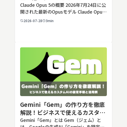
すく解説
Claude Opus 5の概要 2026年7月24日に公
開された最新のOpusモデル Claude Opus
5は、米国のAI企業Anthropic（アンソロピ
2026-07-28
3min
ック）が2026年7月24日に公開した最新の
Opusクラス […]
Gemini「Gem」の作り方を徹底
解説！ビジネスで使えるカスタム
AIの設定手順と活用例
Gemini「Gem」とは Gem（ジェム）と
は、Googleの生成AI「Gemini」を特定の