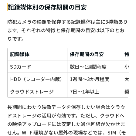
記録媒体別の保存期間の目安
防犯カメラの映像を保存する記録媒体は主に3種類あり
ます。それぞれの特徴と保存期間の目安は以下のとお
りです。
記録媒体
保存期間の目安
特徴
SDカード
数日〜1週間程度
小型
HDD（レコーダー内蔵）
1週間〜3か月程度
大容
クラウドストレージ
7日〜1年以上
契約
長期間にわたり映像データを保存したい場合はクラウ
ドストレージの活用が有効です。ただし、クラウドへ
の映像アップロードには安定した通信回線が欠かせま
せん。Wi-Fi環境がない屋外の現場などでは、SIM（モ