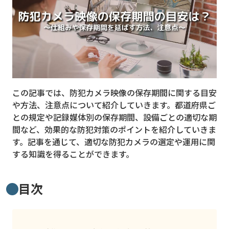
MVNO
スマート漁業
PR
5G
この記事では、防犯カメラ映像の保存期間に関する目安
クラウド
や方法、注意点について紹介していきます。都道府県ご
M2M
との規定や記録媒体別の保存期間、設備ごとの適切な期
間など、効果的な防犯対策のポイントを紹介していきま
VPN
す。記事を通じて、適切な防犯カメラの選定や運用に関
する知識を得ることができます。
スマート〇〇
スマート農業
目次
ドローン
ロボット