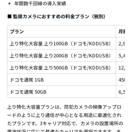
年間数千回線の導入実績
■ 監視カメラにおすすめの料金プラン（税別）
プラン
月額
上り特化大容量 上り100GB（ドコモ/KDDI/SB）
2,98
上り特化大容量 上り200GB（ドコモ/KDDI/SB）
5,40
上り特化大容量 上り500GB（ドコモ/KDDI/SB）
12,8
ドコモ通常 1GB
450円
ドコモ通常 50GB
6,50
上り特化大容量プランは、防犯カメラの映像アップロ
ードのように上り通信が中心となる用途に最適化され
たプランです。3キャリア対応で、カメラの設置場所の
電波状況に応じて最適なキャリアを選択できます。ま