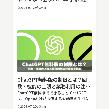
用途に合わせてカスタマイズできる機能で
2026-07-23
3min
す。あらかじめ役割や回答のルールを「カ
スタム指示」として登録しておくことで、
毎回長いプ […]
ChatGPT無料版の制限とは？回
数・機能の上限と業務利用の注意
点を解説【2026年最新】
ChatGPT無料版でできること ChatGPT
は、OpenAI社が提供する対話型の生成AI
サービスです。アカウントを登録すれば無
2026-07-22
3min