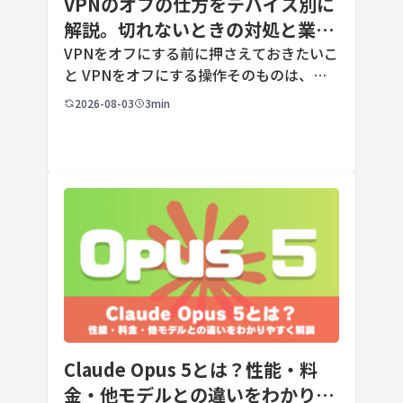
VPNのオフの仕方をデバイス別に
解説。切れないときの対処と業務
端末での注意点
VPNをオフにする前に押さえておきたいこ
と VPNをオフにする操作そのものは、ど
の端末でも数タップから数クリックで完了
2026-08-03
3min
します。ただし業務で使う端末の場合、手
順よりも「そもそも切ってよいのか」とい
う判断のほうが重要です。こ […]
Claude Opus 5とは？性能・料
金・他モデルとの違いをわかりや