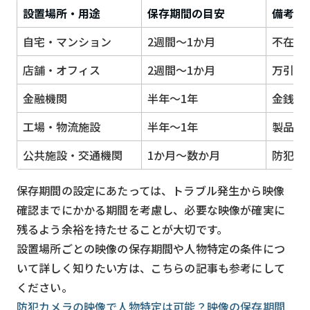
設置場所・用途
保存期間の目安
備考
自宅・マンション
2週間〜1か月
不在期
店舗・オフィス
2週間〜1か月
万引き
金融機関
半年〜1年
金銭や
工場・物流施設
半年〜1年
製品不
公共施設・交通機関
1か月〜数か月
防犯協
保存期間の設定にあたっては、トラブル発生から映像
確認までにかかる期間を考慮し、必要な映像が確実に
残るよう余裕を持たせることが大切です。
設置場所ごとの映像の保存期間や人物特定の条件につ
いて詳しく知りたい方は、こちらの記事も参考にして
ください。
防犯カメラの映像で人物特定は可能？映像の保存期間