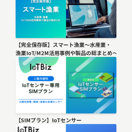
【完全保存版】スマート漁業〜水産業・
漁業IoT/M2M活用事例や製品の総まとめ〜
【SIMプラン】IoTセンサー