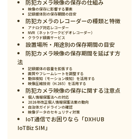
防犯カメラ映像の保存の仕組み
スマート物流
映像の保存に影響する要素
記録媒体別の保存期間の目安
IoT
防犯カメラのレコーダーの種類と特徴
DX
アナログ対応レコーダー
NVR（ネットワークビデオレコーダー）
クラウド録画サービス
ニュース
設置場所・用途別の保存期間の目安
デジタルサイネージ
防犯カメラ映像の保存期間を延ばす方
法
カメラ
記録媒体の容量を拡張する
画質やフレームレートを調整する
Wi-Fi
動体検知（モーション検知）を活用する
映像圧縮技術（H.265）を活用する
SaaS
防犯カメラ映像の保存に関する注意点
個人情報保護法への対応
AI
2026年改正個人情報保護法案の動向
自治体ガイドラインの確認
おすすめ
映像データのセキュリティ対策
IoT通信でお困りなら「DXHUB
SIM
IoTBiz SIM」
スマホ