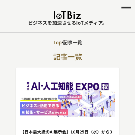
ビジネスを加速させるIoTメディア。
Top
記事一覧
MVNE
記事一覧
エッジ
LPWA
DaaS
IaaS
PaaS
ビッグデータ
MNO
【日本最大級のAI展示会】10月25日（水）から3