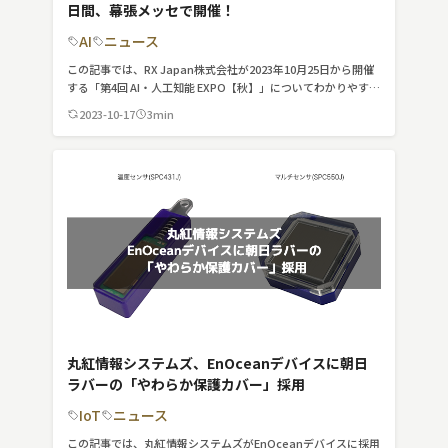
日間、幕張メッセで開催！
MVNO
AI
ニュース
スマート漁業
この記事では、RX Japan株式会社が2023年10月25日から開催
する「第4回 AI・人工知能 EXPO【秋】」についてわかりやすく
PR
簡潔に紹介しています。
2023-10-17
3min
5G
クラウド
M2M
VPN
スマート〇〇
スマート農業
丸紅情報システムズ、EnOceanデバイスに朝日
ドローン
ラバーの「やわらか保護カバー」採用
IoT
ニュース
ロボット
この記事では、丸紅情報システムズがEnOceanデバイスに採用