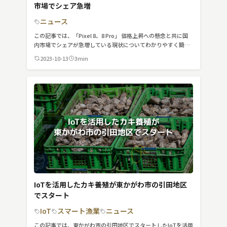
市場でシェア急増
ニュース
この記事では、「Pixel 8、8 Pro」 価格上昇への懸念と共に国
内市場でシェアが急増している現状についてわかりやすく簡潔
に紹介しています。
2023-10-13
3min
IoTを活用したカキ養殖が東かがわ市の引田地区
でスタート
IoT
スマート漁業
ニュース
この記事では、東かがわ市の引田地区でスタートしたIoTを活用