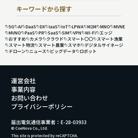
キーワードから探す
5G
AI
DaaS
DX
IaaS
IoT
LPWA
M2M
MNO
MVNE
MVNO
PaaS
PR
SaaS
SIM
VPN
Wi-Fi
エッジ
おすすめ
カメラ
クラウド
スマート〇〇
スマート漁業
スマート物流
スマート農業
スマホ
デジタルサイネージ
ドローン
ニュース
ビッグデータ
ロボット
運営会社
事業内容
お問い合わせ
プライバシーポリシー
届出電気通信事業者：E-28-03933
© CoeNova Co., Ltd.
This site is protected by reCAPTCHA.