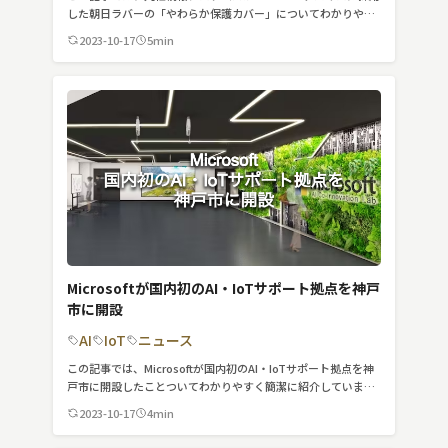
スマート物流
した朝日ラバーの「やわらか保護カバー」についてわかりやす
く簡潔に紹介しています。
2023-10-17
5min
IoT
DX
ニュース
デジタルサイネージ
カメラ
Wi-Fi
SaaS
Microsoftが国内初のAI・IoTサポート拠点を神戸
市に開設
AI
AI
IoT
ニュース
おすすめ
この記事では、Microsoftが国内初のAI・IoTサポート拠点を神
戸市に開設したことついてわかりやすく簡潔に紹介していま
SIM
す。
2023-10-17
4min
スマホ