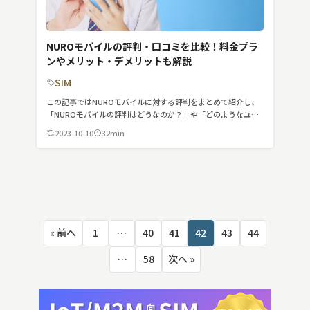
NUROモバイルの評判・口コミを比較！料金プラ
ンやメリット・デメリットも解説
SIM
この記事ではNUROモバイルに対する評判をまとめて紹介し、
「NUROモバイルの評判はどうなのか？」や「どのようなユー
ザーに向いているのか？」について詳しく解説します膨大な情
2023-10-10
32min
報をひとつひとつ探す手間を省き、わかりやすくまとめたの
で、時間を有効活用できることでしょう。気になる部分から読
んでみてください。
投
« 前へ
1
…
40
41
42
43
44
稿
の
…
58
次へ »
ペ
ー
ジ