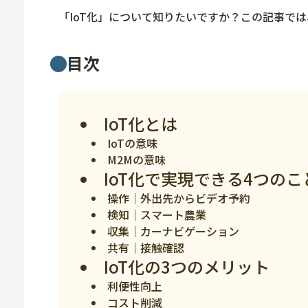
ロボット
「IoT化」について知りたいですか？この記事では
スマート物流
IoT
目次
DX
ニュース
IoT化とは
デジタルサイネー
IoTの意味
M2Mの意味
カメラ
IoT化で実現できる4つのこ
Wi-Fi
操作｜外出先からビデオ予約
検知｜スマート農業
SaaS
収集｜カーナビゲーション
AI
共有｜接触確認
IoT化の3つのメリット
おすすめ
利便性向上
SIM
コスト削減