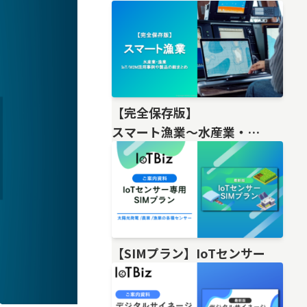
【完全保存版】
スマート漁業〜水産業・
漁業IoT/M2M活用事例や製品の総
【SIMプラン】IoTセンサー