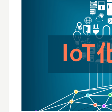
MNO
MVNO
スマート漁業
PR
5G
クラウド
M2M
VPN
スマート〇〇
スマート農業
ドローン