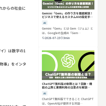
これからの社会に
Gemini「Gem」の作り方を徹底解説！
ビジネスで使えるカスタムAIの設定手順
と活用例
AI
Gemini「Gem」とは Gem（ジェム）と
は、Googleの生成AI「Gem…
2026-07-23
3min
（アイ）は数字の1
「物事」をインタ
ChatGPT無料版の制限とは？回数・機
能の上限と業務利用の注意点を解説
【2026年最新】
AI
ChatGPT無料版でできること ChatGPT
は、OpenAI社が提供する対話…