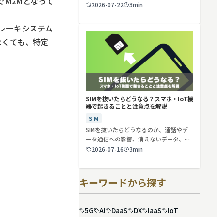
形でM2Mとなって
2026-07-22
3min
レーキシステム
なくても、特定
SIMを抜いたらどうなる？スマホ・IoT機
器で起きることと注意点を解説
SIM
SIMを抜いたらどうなるのか、通話やデ
ータ通信への影響、消えないデータ、解
約や端…
2026-07-16
3min
キーワードから探す
5G
AI
DaaS
DX
IaaS
IoT