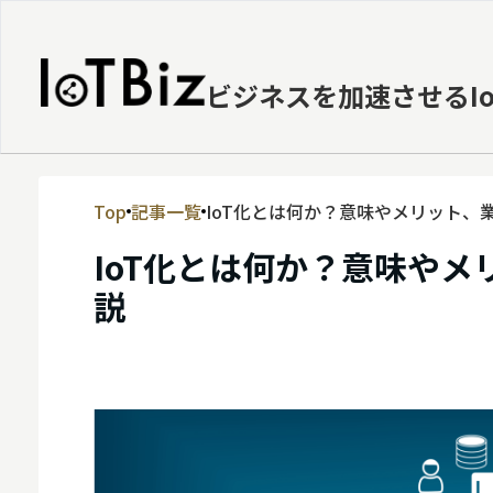
ビジネスを加速させるI
Top
記事一覧
IoT化とは何か？意味やメリット、
MVNE
IoT化とは何か？意味や
エッジ
説
LPWA
DaaS
IaaS
PaaS
ビッグデータ