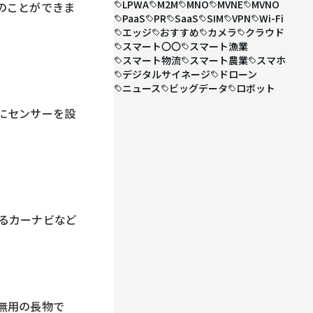
LPWA
M2M
MNO
MVNE
MVNO
のことができま
PaaS
PR
SaaS
SIM
VPN
Wi-Fi
エッジ
おすすめ
カメラ
クラウド
スマート〇〇
スマート漁業
スマート物流
スマート農業
スマホ
デジタルサイネージ
ドローン
ニュース
ビッグデータ
ロボット
にセンサーを設
るカーナビなど
無用の長物で