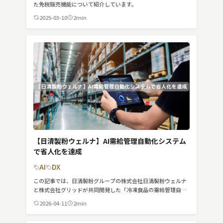
スマート物流
た免税販売機能について紹介しています。
2025-03-10
2min
IoT
DX
ニュース
デジタルサイネージ
カメラ
Wi-Fi
SaaS
【日清製粉ウェルナ】AI需給管理自動化システム
で省人化を達成
AI
AI
DX
おすすめ
この記事では、日清製粉グループの株式会社日清製粉ウェルナ
と株式会社グリッドが共同開発した「冷凍食品の需給管理自動
SIM
化システム」を紹介しています。
2026-04-11
2min
スマホ