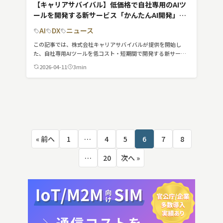
【キャリアサバイバル】低価格で自社専用のAIツ
ールを開発する新サービス「かんたんAI開発」提
供開始
AI
DX
ニュース
この記事では、株式会社キャリアサバイバルが提供を開始し
た、自社専用AIツールを低コスト・短期間で開発する新サービ
ス「かんたんAI開発」について紹介しています。
2026-04-11
3min
投
« 前へ
1
…
4
5
6
7
8
稿
の
…
20
次へ »
ペ
ー
ジ
送
り