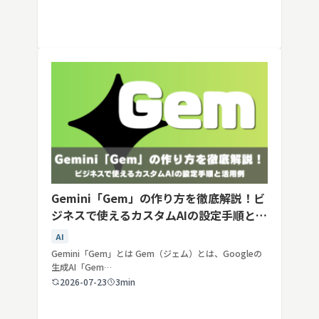
Gemini「Gem」の作り方を徹底解説！ビ
ジネスで使えるカスタムAIの設定手順と活
用例
AI
Gemini「Gem」とは Gem（ジェム）とは、Googleの
生成AI「Gem…
2026-07-23
3min