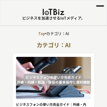
ビジネスを加速させるIoTメディア。
Top
カテゴリ：AI
MVNE
カテゴリ：AI
エッジ
LPWA
DaaS
IaaS
PaaS
ビッグデータ
MNO
ビジネスフォンの使い方完全ガイド｜外線・内