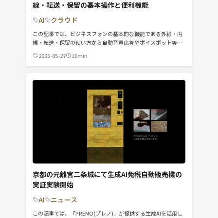
線・転送・保留の基本操作と便利機能
MVNO
AI
クラウド
スマート漁業
この記事では、ビジネスフォンの基本的な機能である外線・内
線・転送・保留の使い方から自動音声応答やボイスボット等の
PR
便利機能までビジネスフォンを触ったことが無い方でもわかり
2026-05-27
16min
やすいように詳しく紹介しています。
5G
クラウド
M2M
VPN
スマート〇〇
スマート農業
京都の元離宮二条城にて生成AI免税自動販売機の
ドローン
実証実験開始
AI
ニュース
ロボット
この記事では、「PRENO(プレノ)」が提供する生成AIを活用し