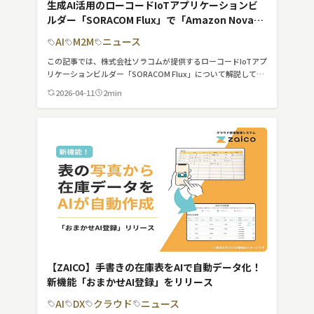
生成AI活用のローコードIoTアプリケーションビ
ルダー「SORACOM Flux」で「Amazon Nova」
が利用可能に
AI
M2M
ニュース
この記事では、株式会社ソラコムが提供するローコードIoTアプ
リケーションビルダー「SORACOM Flux」について解説してい
ます。
2026-04-11
2min
【ZAICO】手書きの在庫表をAIで自動データ化！
新機能「おまかせAI登録」をリリース
AI
DX
クラウド
ニュース