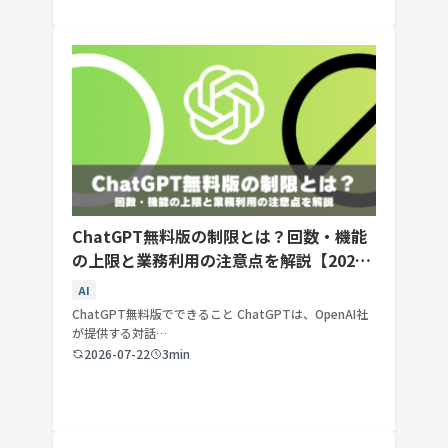
ChatGPT無料版の制限とは？回数・機能
の上限と業務利用の注意点を解説【2026
年最新】
AI
ChatGPT無料版でできること ChatGPTは、OpenAI社
が提供する対話…
2026-07-22
3min