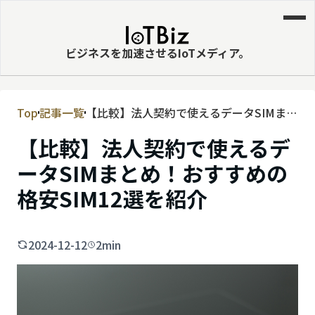
ビジネスを加速させるIoTメディア。
Top
記事一覧
【比較】法人契約で使えるデータSIMまと
MVNE
め！おすすめの格安SIM12選を紹介
【比較】法人契約で使えるデ
エッジ
ータSIMまとめ！おすすめの
LPWA
格安SIM12選を紹介
DaaS
IaaS
2024-12-12
2min
PaaS
ビッグデータ
MNO