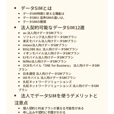
スマート物流
データSIMとは
IoT
データSIM特徴と使える機能は
データSIMと音声SIMの違いは、
データSIMの種類
DX
法人契約可能なデータSIM12選
ニュース
au 法人向けデータSIMプラン
ソフトバンク法人向けデータSIMプラン
楽天モバイル法人向けデータSIMプラン
デジタルサイネージ
mineo法人向けデータSIMプラン
BIGLOBE Biz. 法人向けデータSIMプラン
カメラ
イオンモバイル法人向けデータSIMプラン
IIJモバイル法人向けデータSIMプラン
NifMo法人向けデータSIMプラン
Wi-Fi
OCNモバイル「ONE for Business」 法人向けデータSIM
プラン
SaaS
日本通信 法人向けデータSIMプラン
HISモバイル 法人向けデータSIMプラン
AI
丸紅ネットワークソリューションズ
丸紅ネットワークソリューションズ 法人向けデータSIM
プラン
おすすめ
法人でデータSIMを使うデメリットと
SIM
注意点
個人契約と料金プランが異なる可能性がある
スマホ
申し込みや契約に手間がかかる