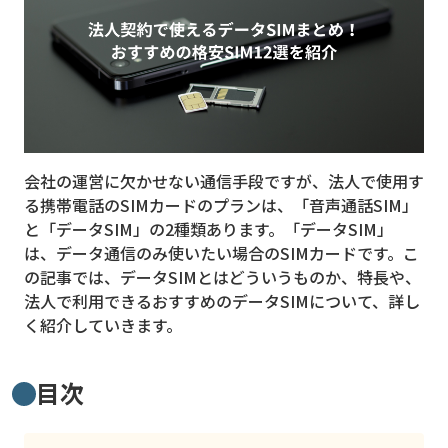
MVNO
スマート漁業
PR
5G
会社の運営に欠かせない通信手段ですが、法人で使用す
クラウド
る携帯電話のSIMカードのプランは、「音声通話SIM」
M2M
と「データSIM」の2種類あります。「データSIM」
は、データ通信のみ使いたい場合のSIMカードです。こ
VPN
の記事では、データSIMとはどういうものか、特長や、
法人で利用できるおすすめのデータSIMについて、詳し
スマート〇〇
く紹介していきます。
スマート農業
ドローン
目次
ロボット