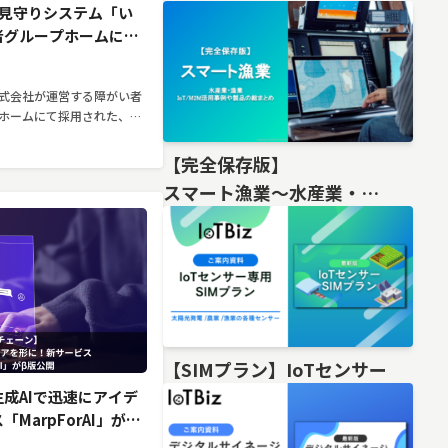
T見守りシステム「い
者グループホームに採
式会社が運営する障がい者
ホームにて採用された、株
するIoT見守り支援システ
紹介しています。
【完全保存版】
スマート漁業〜水産業・
漁業IoT/M2M活用事例や製品の総
【SIMプラン】IoTセンサー
成AIで迅速にアイデ
MarpForAI」がβ