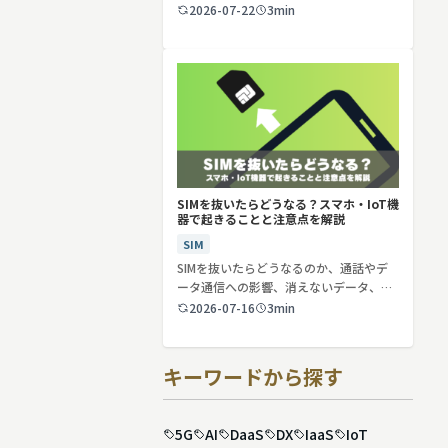
2026-07-22
3min
SIMを抜いたらどうなる？スマホ・IoT機
器で起きることと注意点を解説
SIM
SIMを抜いたらどうなるのか、通話やデ
ータ通信への影響、消えないデータ、解
約や端…
2026-07-16
3min
キーワードから探す
5G
AI
DaaS
DX
IaaS
IoT