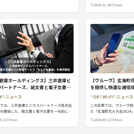
紹介しています。
「mobiconnect」が
2024-11-28
3min
れた事例を紹介します。
倉庫ホールディングス】三井倉庫ビ
【ヴルーヴ】玄海町花火
パートナーズ、紙文書と電子文書の
を提供し快適な通信
理サービス「なんでも書庫」を提供
X
ニュース
DX
Wi-Fi
ニュース
事では、三井倉庫ビジネスパートナーズ株式会
この記事では、ヴルーヴ株
供を開始した、紙文書と電子文書を一元的に管
た「玄海町花火大会2024
る新しいサービス「なんでも書庫」について紹
によるフリーWi-Fiにつ
4-11
3min
2026-04-11
4min
ます。