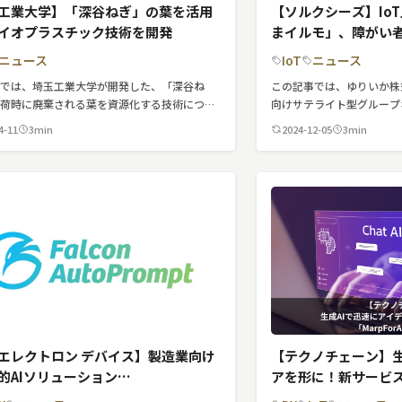
工業大学】「深谷ねぎ」の葉を活用
【ソルクシーズ】Io
イオプラスチック技術を開発
まイルモ」、障がい
用
ニュース
IoT
ニュース
事では、埼玉工業大学が開発した、「深谷ね
この記事では、ゆりいか株
出荷時に廃棄される葉を資源化する技術につい
向けサテライト型グループ
ています。
式会社ソルクシーズが提供
4-11
3min
2024-12-05
3min
ム「いまイルモ」について
エレクトロン デバイス】製造業向け
【テクノチェーン】生
的AIソリューション
アを形に！新サービス「
conAutoPrompt」提供開始
版公開