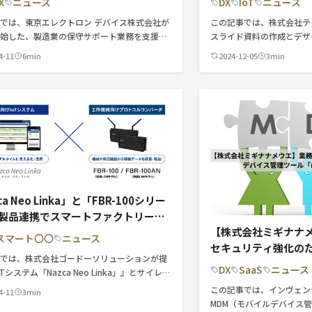
X
ニュース
DX
IoT
ニュース
では、東京エレクトロン デバイス株式会社が
この記事では、株式会社テ
開始した、製造業の保守サポート業務を支援す
スライド資料の作成とデザ
Iソリューション「FalconAutoPrompt」に
プ開発までを迅速に実現す
4-11
6min
2024-12-05
3min
介しています。
「MarpForAI」につい
ジ
ca Neo Linka」と「FBR-100シリー
製品連携でスマートファクトリー化
【株式会社ミギナナ
スマート〇〇
ニュース
セキュリティ強化の
事では、株式会社ゴードーソリューションが提
ル「mobiconnect
DX
SaaS
ニュース
Tシステム「Nazca Neo Linka」』とサイレッ
テクノロジー株式会社が提供するプロトコルコ
この記事では、インヴェン
4-11
3min
「FBR-100シリーズ」』との製品連携の開始
MDM（モバイルデバイス