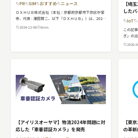
て販売開始
PR
SIM
おすすめ
ニュース
【埼玉
MNO
したバ
ＤＸＨＵＢ株式会社（本社：京都府京都市下京区中堂
MVNO
寺、代表 : 澤田賢二、以下「ＤＸＨＵＢ」）は、2024
IoT
年10月17日よりJP PREPAID eSIMの販売をスタートい
2024-12-06
6min
この記
スマート漁業
たしました。
ぎ」の
て紹介し
PR
2026-0
5G
クラウド
M2M
VPN
スマート〇〇
スマート農業
【アイリスオーヤマ】物流2024年問題に対
【東京
ドローン
応した「車番認証カメラ」を発売
の革新
「Fal