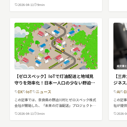
について
この記事では、レンタルとリースの違いから具体的な
2026-04-11
9min
スマホ
活用シーン、料金プラン、選び方のポイントまで詳し
く解説します。 ビジネスに最適なiPad活用法を知りた
い方は、ぜひ最後までお読みください。
【ゼロスペック】IoTで灯油配送と地域見
【三井
守りを効率化！日本一人口の少ない野迫川
ジネス
村で「未来の灯油配送プロジェクト」を開
一元管
DX
IoT
ニュース
AI
D
始
開始
この記事では、奈良県の野迫川村とゼロスペック株式
この記
会社が開始した、「未来の灯油配送」プロジェクトに
社が提
ついて紹介しています。
理でき
2026-04-11
3min
2026-0
介してい