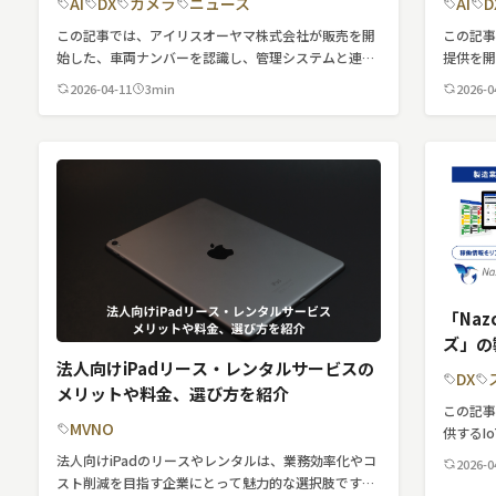
ロボット
AI
DX
カメラ
ニュース
AI
D
この記事では、アイリスオーヤマ株式会社が販売を開
この記事
スマート物流
始した、車両ナンバーを認識し、管理システムと連携
提供を
する「車番認証カメラ」について紹介しています。
る新たなA
IoT
2026-04-11
3min
2026-0
ついて紹
DX
ニュース
デジタルサイネー
カメラ
Wi-Fi
「Naz
ズ」の
SaaS
法人向けiPadリース・レンタルサービスの
を推進
DX
AI
メリットや料金、選び方を紹介
この記
MVNO
おすすめ
供するIo
クス・
法人向けiPadのリースやレンタルは、業務効率化やコ
2026-0
SIM
ンバータ
スト削減を目指す企業にとって魅力的な選択肢です。