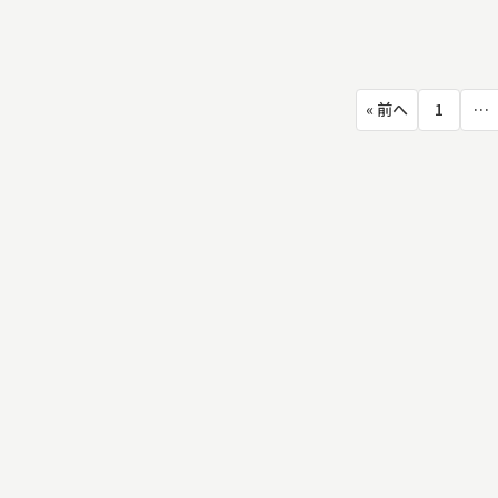
投
« 前へ
1
…
稿
の
ペ
ー
ジ
送
り