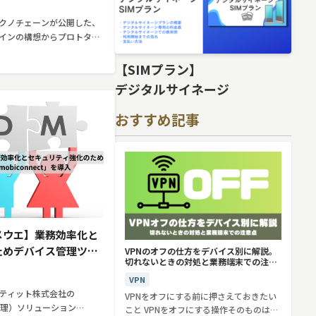
クノチェーンが公開した、
インの構想からプロトタイ
る新サービス
て紹介しています。
【SIMプラン】
デジタルサイネージ
おすすめ記事
メウエ】業務効率化と
ためデバイス管理ツー
VPNのオフの仕方をデバイス別に解説。
切れないときの対処と業務端末での注意
」を導入
点
VPN
ティット株式会社の
VPNをオフにする前に押さえておきたい
管理）ソリューション
こと VPNをオフにする操作そのものは、