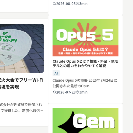
株式会社ミギナナメウエに導入さ
ど…
2026-08-03
3min
検索する
リセット
Claude Opus 5とは？性能・料金・他モ
デルとの違いをわかりやすく解説
AI
大会でフリーWi-Fi
Claude Opus 5の概要 2026年7月24日に
公開された最新のOpus…
環境を実現
2026-07-28
3min
式会社が佐賀県で開催され
」で提供した、高度化通信網
いて紹介しています。