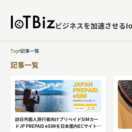
ビジネスを加速させるI
Top
記事一覧
MVNE
記事一覧
エッジ
LPWA
DaaS
IaaS
PaaS
訪日外国人旅行者向けプリペイドSIMカー
ドJP PREPAID eSIMを日本国内ECサイトに
ビッグデータ