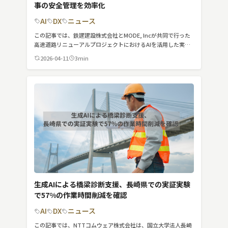
事の安全管理を効率化
MVNO
AI
DX
ニュース
スマート漁業
この記事では、鉄建建設株式会社とMODE, Incが共同で行った
高速道路リニューアルプロジェクトにおけるAIを活用した実証
PR
実験について紹介しています。
2026-04-11
3min
5G
クラウド
M2M
VPN
スマート〇〇
スマート農業
生成AIによる橋梁診断支援、長崎県での実証実験
ドローン
で57%の作業時間削減を確認
AI
DX
ニュース
ロボット
この記事では、NTTコムウェア株式会社は、国立大学法人長崎