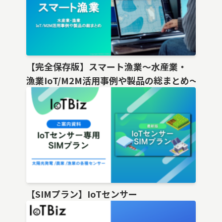
【完全保存版】スマート漁業〜水産業・
漁業IoT/M2M活用事例や製品の総まとめ〜
【SIMプラン】IoTセンサー