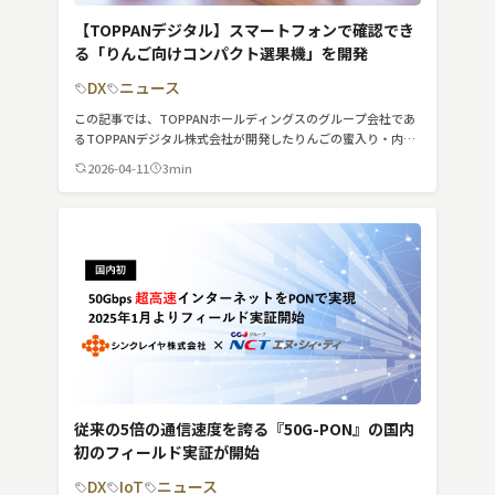
【TOPPANデジタル】スマートフォンで確認でき
る「りんご向けコンパクト選果機」を開発
DX
ニュース
この記事では、TOPPANホールディングスのグループ会社であ
るTOPPANデジタル株式会社が開発したりんごの蜜入り・内部
褐変・糖度が可能な「りんご向けコンパクト選果機」について
2026-04-11
3min
紹介しています。
従来の5倍の通信速度を誇る『50G-PON』の国内
初のフィールド実証が開始
DX
IoT
ニュース