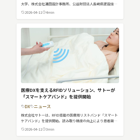
スマート物流
大学、株式会社溝田設計事務所、公益財団法人長崎県建設技術
研究センターが連携し実施した橋梁診断支援の実証実験につい
2026-04-11
4min
IoT
て紹介しています。
DX
ニュース
デジタルサイネージ
カメラ
Wi-Fi
SaaS
医療DXを支えるRFIDソリューション、サトーが
「スマートケアバンド」を提供開始
AI
DX
ニュース
おすすめ
株式会社サトーは、RFID搭載の医療用リストバンド「スマート
ケアバンド」を提供開始。読み取り精度の向上により患者識別
SIM
の精度と業務効率を両立し、医療現場のDX推進に貢献します。
2026-04-11
3min
スマホ