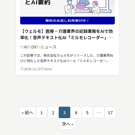
【ウェルモ】医療・介護業界の記録業務をAIで効
率化！音声テキスト化AI「ミルモレコーダー」が
正式リリース
AI
DX
ニュース
この記事では、株式会社ウェルモがリリースした、介護業界向
けに特化した音声テキスト化AIツール「ミルモレコーダー」に
ついて紹介しています。
2024-12-23
5min
投
« 前へ
1
2
3
4
5
…
17
稿
の
次へ »
ペ