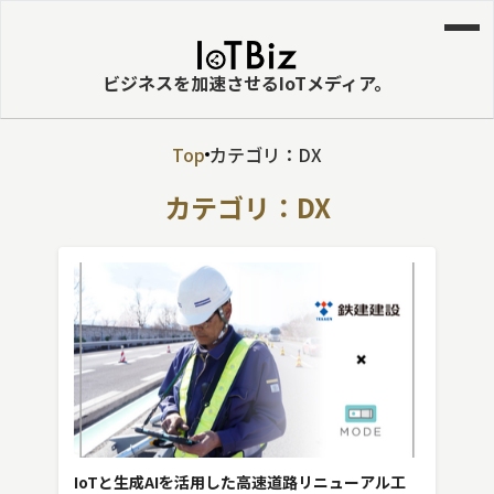
ビジネスを加速させるIoTメディア。
Top
カテゴリ：DX
MVNE
カテゴリ：DX
エッジ
LPWA
DaaS
IaaS
PaaS
ビッグデータ
MNO
IoTと生成AIを活用した高速道路リニューアル工